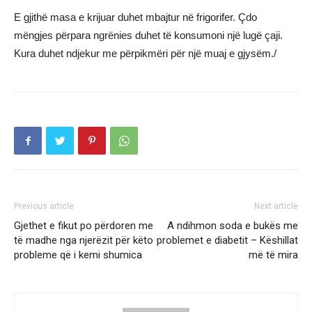
E gjithë masa e krijuar duhet mbajtur në frigorifer. Çdo
mëngjes përpara ngrënies duhet të konsumoni një lugë çaji.
Kura duhet ndjekur me përpikmëri për një muaj e gjysëm./
Previous article
Next article
Gjethet e fikut po përdoren me
A ndihmon soda e bukës me
të madhe nga njerëzit për këto
problemet e diabetit – Këshillat
probleme që i kemi shumica
më të mira