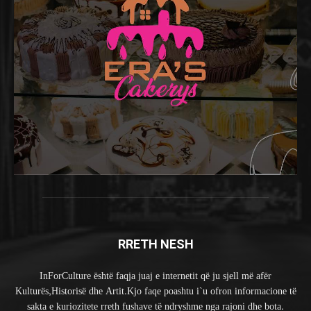
RRETH NESH
InForCulture është faqja juaj e internetit që ju sjell më afër
Kulturës,Historisë dhe Artit.Kjo faqe poashtu i`u ofron informacione të
sakta e kuriozitete rreth fushave të ndryshme nga rajoni dhe bota.