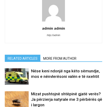
admin admin
http://admin
RELATED ARTICLES
MORE FROM AUTHOR
Nëse keni ndonjë nga këto sëmundje,
mos e nënvlerësoni valën e të nxehtit
Mizat pushtojnë shtëpinë gjatë verës?
Ja përzierja natyrale me 3 përbërës që
i largon