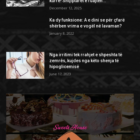
kurrë! Shqiptarët e ruajtën...
December 12, 2025
Ka dy funksione: A e dini se për çfarë
shërben vrima e vogël në lavaman?
January 8, 2022
Nga irritimi tek rrahjet e shpeshta të
zemrês, kujdes nga këto shenja të
hipoglicemisë
June 17, 2023