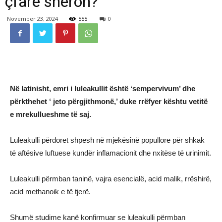
çfarë shëron?
November 23, 2024
555
0
Në latinisht, emri i luleakullit është ‘sempervivum’ dhe
përkthehet ‘ jeto përgjithmonë,’ duke rrëfyer kështu vetitë
e mrekullueshme të saj.
Luleakulli përdoret shpesh në mjekësinë popullore për shkak
të aftësive luftuese kundër inflamacionit dhe nxitëse të urinimit.
Luleakulli përmban taninë, vajra esencialë, acid malik, rrëshirë,
acid methanoik e të tjerë.
Shumë studime kanë konfirmuar se luleakulli përmban