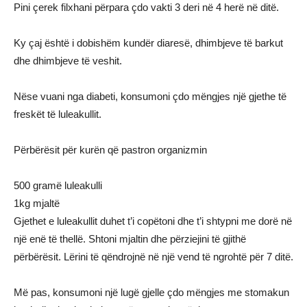
Pini çerek filxhani përpara çdo vakti 3 deri në 4 herë në ditë.
Ky çaj është i dobishëm kundër diaresë, dhimbjeve të barkut
dhe dhimbjeve të veshit.
Nëse vuani nga diabeti, konsumoni çdo mëngjes një gjethe të
freskët të luleakullit.
Përbërësit për kurën që pastron organizmin
500 gramë luleakulli
1kg mjaltë
Gjethet e luleakullit duhet t’i copëtoni dhe t’i shtypni me dorë në
një enë të thellë. Shtoni mjaltin dhe përziejini të gjithë
përbërësit. Lërini të qëndrojnë në një vend të ngrohtë për 7 ditë.
Më pas, konsumoni një lugë gjelle çdo mëngjes me stomakun