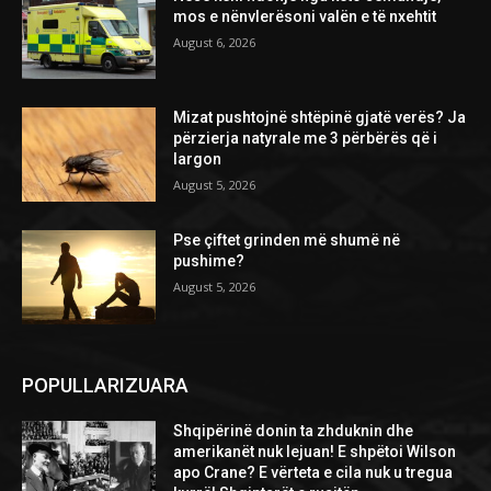
mos e nënvlerësoni valën e të nxehtit
August 6, 2026
Mizat pushtojnë shtëpinë gjatë verës? Ja
përzierja natyrale me 3 përbërës që i
largon
August 5, 2026
Pse çiftet grinden më shumë në
pushime?
August 5, 2026
POPULLARIZUARA
Shqipërinë donin ta zhduknin dhe
amerikanët nuk lejuan! E shpëtoi Wilson
apo Crane? E vërteta e cila nuk u tregua