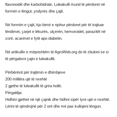
flavonoidë dhe karbohidrate. Luleakulli mund të përdoret në
formën e lëngut, yndyrës dhe çajit.
Në formën e çajit, kjo bimë e njohur përdoret për të trajtuar
lëndimet, çarjet e lëkurës, ulçerën, hemoroidet, parazitët në
zorë, acarimet e fytit apo diabetin.
Në artikullin e mëposhtëm të AgroWeb.org do të zbuloni se si
të përgatisni çajin e luleakullit.
Përbërësit për trajtimin e dhimbjeve
200 mililitra ujë të nxehtë
2 gjethe të luleakullit të grira hollë.
Përgatitja:
Hidhini gjethet në një çajnik dhe hidhni sipër tyre ujin e nxehtë.
Lërini të qëndrojnë për 2 orë dhe më pas kullojeni lëngun.