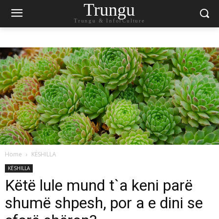
Trungu
Trungu & InforCulture
Home
KËSHILLA
KËSHILLA
Këtë lule mund t`a keni parë
shumë shpesh, por a e dini se