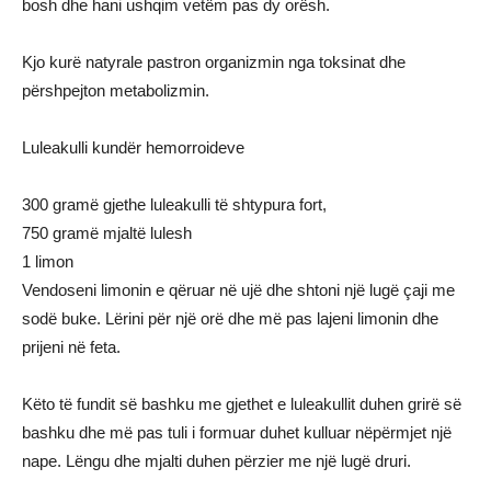
bosh dhe hani ushqim vetëm pas dy orësh.
Kjo kurë natyrale pastron organizmin nga toksinat dhe
përshpejton metabolizmin.
Luleakulli kundër hemorroideve
300 gramë gjethe luleakulli të shtypura fort,
750 gramë mjaltë lulesh
1 limon
Vendoseni limonin e qëruar në ujë dhe shtoni një lugë çaji me
sodë buke. Lërini për një orë dhe më pas lajeni limonin dhe
prijeni në feta.
Këto të fundit së bashku me gjethet e luleakullit duhen grirë së
bashku dhe më pas tuli i formuar duhet kulluar nëpërmjet një
nape. Lëngu dhe mjalti duhen përzier me një lugë druri.