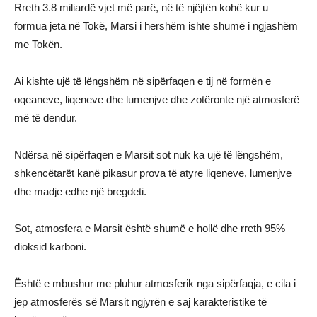
Rreth 3.8 miliardë vjet më parë, në të njëjtën kohë kur u
formua jeta në Tokë, Marsi i hershëm ishte shumë i ngjashëm
me Tokën.
Ai kishte ujë të lëngshëm në sipërfaqen e tij në formën e
oqeaneve, liqeneve dhe lumenjve dhe zotëronte një atmosferë
më të dendur.
Ndërsa në sipërfaqen e Marsit sot nuk ka ujë të lëngshëm,
shkencëtarët kanë pikasur prova të atyre liqeneve, lumenjve
dhe madje edhe një bregdeti.
Sot, atmosfera e Marsit është shumë e hollë dhe rreth 95%
dioksid karboni.
Është e mbushur me pluhur atmosferik nga sipërfaqja, e cila i
jep atmosferës së Marsit ngjyrën e saj karakteristike të