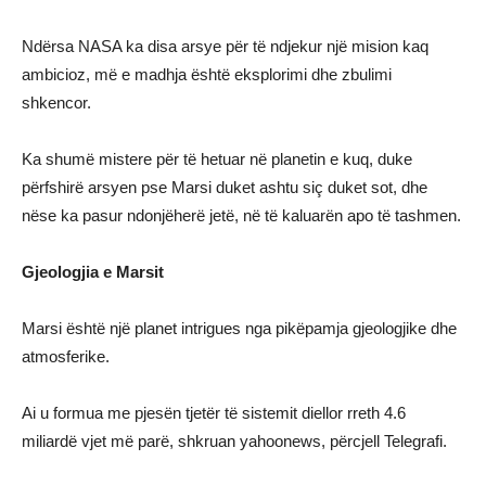
Ndërsa NASA ka disa arsye për të ndjekur një mision kaq
ambicioz, më e madhja është eksplorimi dhe zbulimi
shkencor.
Ka shumë mistere për të hetuar në planetin e kuq, duke
përfshirë arsyen pse Marsi duket ashtu siç duket sot, dhe
nëse ka pasur ndonjëherë jetë, në të kaluarën apo të tashmen.
Gjeologjia e Marsit
Marsi është një planet intrigues nga pikëpamja gjeologjike dhe
atmosferike.
Ai u formua me pjesën tjetër të sistemit diellor rreth 4.6
miliardë vjet më parë, shkruan yahoonews, përcjell Telegrafi.