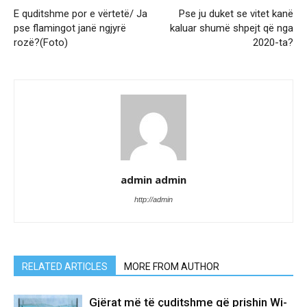
E quditshme por e vërtetë/ Ja
Pse ju duket se vitet kanë
pse flamingot janë ngjyrë
kaluar shumë shpejt që nga
rozë?(Foto)
2020-ta?
admin admin
http://admin
RELATED ARTICLES
MORE FROM AUTHOR
Gjërat më të çuditshme që prishin Wi-