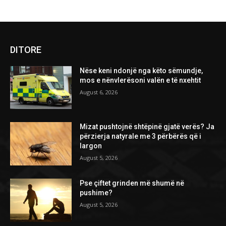
DITORE
Nëse keni ndonjë nga këto sëmundje,
mos e nënvlerësoni valën e të nxehtit
August 6, 2026
Mizat pushtojnë shtëpinë gjatë verës? Ja
përzierja natyrale me 3 përbërës që i
largon
August 5, 2026
Pse çiftet grinden më shumë në
pushime?
August 5, 2026