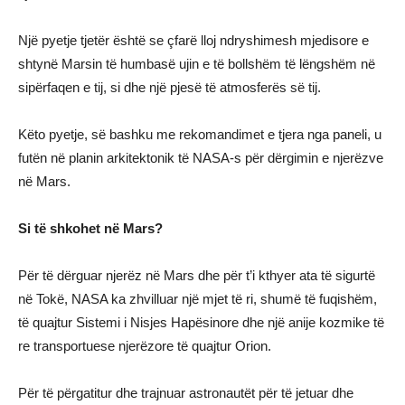
Një pyetje tjetër është se çfarë lloj ndryshimesh mjedisore e
shtynë Marsin të humbasë ujin e të bollshëm të lëngshëm në
sipërfaqen e tij, si dhe një pjesë të atmosferës së tij.
Këto pyetje, së bashku me rekomandimet e tjera nga paneli, u
futën në planin arkitektonik të NASA-s për dërgimin e njerëzve
në Mars.
Si të shkohet në Mars?
Për të dërguar njerëz në Mars dhe për t’i kthyer ata të sigurtë
në Tokë, NASA ka zhvilluar një mjet të ri, shumë të fuqishëm,
të quajtur Sistemi i Nisjes Hapësinore dhe një anije kozmike të
re transportuese njerëzore të quajtur Orion.
Për të përgatitur dhe trajnuar astronautët për të jetuar dhe