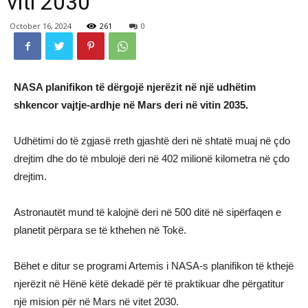
viti 2030
October 16, 2024
261
0
NASA planifikon të dërgojë njerëzit në një udhëtim
shkencor vajtje-ardhje në Mars deri në vitin 2035.
Udhëtimi do të zgjasë rreth gjashtë deri në shtatë muaj në çdo
drejtim dhe do të mbulojë deri në 402 milionë kilometra në çdo
drejtim.
Astronautët mund të kalojnë deri në 500 ditë në sipërfaqen e
planetit përpara se të kthehen në Tokë.
Bëhet e ditur se programi Artemis i NASA-s planifikon të kthejë
njerëzit në Hënë këtë dekadë për të praktikuar dhe përgatitur
një mision për në Mars në vitet 2030.