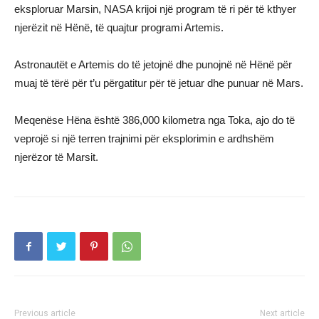
eksploruar Marsin, NASA krijoi një program të ri për të kthyer
njerëzit në Hënë, të quajtur programi Artemis.
Astronautët e Artemis do të jetojnë dhe punojnë në Hënë për
muaj të tërë për t’u përgatitur për të jetuar dhe punuar në Mars.
Meqenëse Hëna është 386,000 kilometra nga Toka, ajo do të
veprojë si një terren trajnimi për eksplorimin e ardhshëm
njerëzor të Marsit.
Previous article
Next article