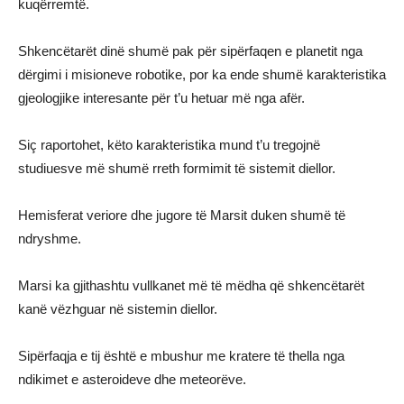
kuqërremtë.
Shkencëtarët dinë shumë pak për sipërfaqen e planetit nga
dërgimi i misioneve robotike, por ka ende shumë karakteristika
gjeologjike interesante për t’u hetuar më nga afër.
Siç raportohet, këto karakteristika mund t’u tregojnë
studiuesve më shumë rreth formimit të sistemit diellor.
Hemisferat veriore dhe jugore të Marsit duken shumë të
ndryshme.
Marsi ka gjithashtu vullkanet më të mëdha që shkencëtarët
kanë vëzhguar në sistemin diellor.
Sipërfaqja e tij është e mbushur me kratere të thella nga
ndikimet e asteroideve dhe meteorëve.