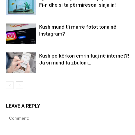
Fi-n dhe si ta përmirësoni sinjalin!
Kush mund t’i marrë fotot tona në
Instagram?
Kush po kërkon emrin tuaj në internet?!
Ja si mund ta zbuloni…
LEAVE A REPLY