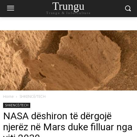
Trungu
Trungu & InforCulture
Home
SHKENCË/TECH
SHKENCË/TECH
NASA dëshiron të dërgojë
njerëz në Mars duke filluar nga