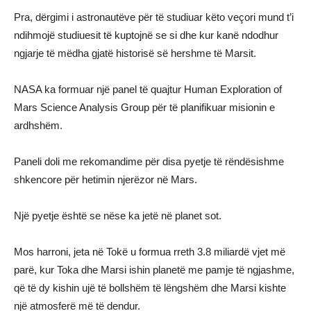
Pra, dërgimi i astronautëve për të studiuar këto veçori mund t’i
ndihmojë studiuesit të kuptojnë se si dhe kur kanë ndodhur
ngjarje të mëdha gjatë historisë së hershme të Marsit.
NASA ka formuar një panel të quajtur Human Exploration of
Mars Science Analysis Group për të planifikuar misionin e
ardhshëm.
Paneli doli me rekomandime për disa pyetje të rëndësishme
shkencore për hetimin njerëzor në Mars.
Një pyetje është se nëse ka jetë në planet sot.
Mos harroni, jeta në Tokë u formua rreth 3.8 miliardë vjet më
parë, kur Toka dhe Marsi ishin planetë me pamje të ngjashme,
që të dy kishin ujë të bollshëm të lëngshëm dhe Marsi kishte
një atmosferë më të dendur.