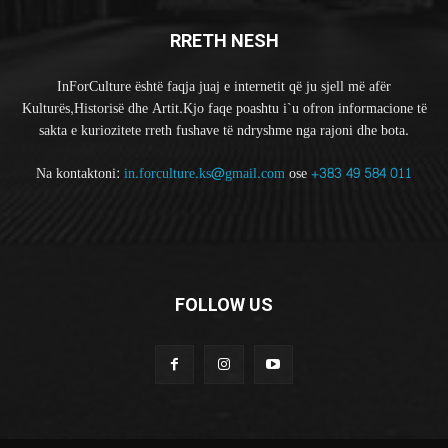
RRETH NESH
InForCulture është faqja juaj e internetit që ju sjell më afër
Kulturës,Historisë dhe Artit.Kjo faqe poashtu i`u ofron informacione të
sakta e kuriozitete rreth fushave të ndryshme nga rajoni dhe bota.
Na kontaktoni:
in.forculture.ks@gmail.com
ose
+383 49 584 011
FOLLOW US