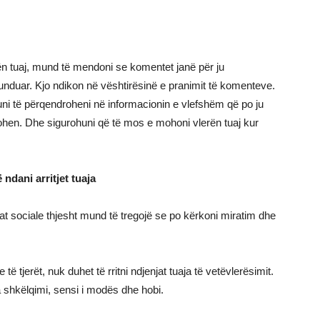
nën tuaj, mund të mendoni se komentet janë për ju
unduar. Kjo ndikon në vështirësinë e pranimit të komenteve.
quni të përqendroheni në informacionin e vlefshëm që po ju
ohen. Dhe sigurohuni që të mos e mohoni vlerën tuaj kur
ndani arritjet tuaja
iat sociale thjesht mund të tregojë se po kërkoni miratim dhe
të tjerët, nuk duhet të rritni ndjenjat tuaja të vetëvlerësimit.
 shkëlqimi, sensi i modës dhe hobi.