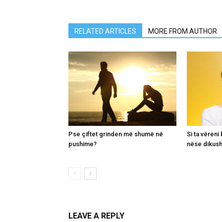
RELATED ARTICLES
MORE FROM AUTHOR
Pse çiftet grinden më shumë në
Si ta vëren
pushime?
nëse dikush
LEAVE A REPLY