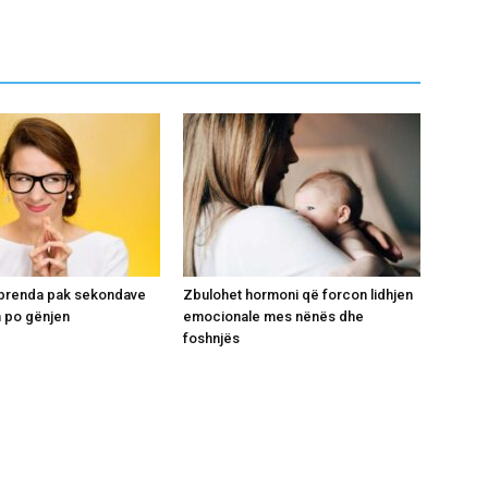
i brenda pak sekondave
Zbulohet hormoni që forcon lidhjen
 po gënjen
emocionale mes nënës dhe
foshnjës