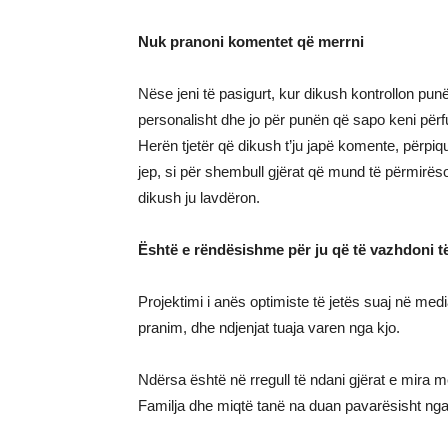
Nuk pranoni komentet që merrni
Nëse jeni të pasigurt, kur dikush kontrollon pu
personalisht dhe jo për punën që sapo keni përf
Herën tjetër që dikush t’ju japë komente, përpi
jep, si për shembull gjërat që mund të përmirës
dikush ju lavdëron.
Është e rëndësishme për ju që të vazhdoni të 
Projektimi i anës optimiste të jetës suaj në med
pranim, dhe ndjenjat tuaja varen nga kjo.
Ndërsa është në rregull të ndani gjërat e mira me 
Familja dhe miqtë tanë na duan pavarësisht nga