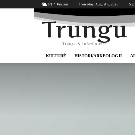
C
Thursday, August 6, 2026
Sign
6.1
Pristina
Trungu
Trungu & InforCulture
KULTURË
HISTORI/ARKEOLOGJI
A