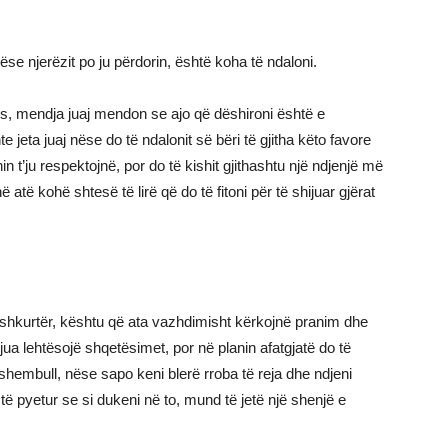
ëse njerëzit po ju përdorin, është koha të ndaloni.
tes, mendja juaj mendon se ajo që dëshironi është e
jeta juaj nëse do të ndalonit së bëri të gjitha këto favore
n t’ju respektojnë, por do të kishit gjithashtu një ndjenjë më
 atë kohë shtesë të lirë që do të fitoni për të shijuar gjërat
tshkurtër, kështu që ata vazhdimisht kërkojnë pranim dhe
jua lehtësojë shqetësimet, por në planin afatgjatë do të
 shembull, nëse sapo keni blerë rroba të reja dhe ndjeni
 të pyetur se si dukeni në to, mund të jetë një shenjë e