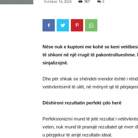
October 16, 2024
187
0
Nëse nuk e kuptoni me kohë se keni vetëbe
të shkoni në një rrugë të pakontrollueshme. 
sinjalizojnë.
Dhe për shkak se shëndeti mendor është i rëndë
vetëvlerësimit të ulët, në mënyrë që të përpiqen
Dëshironi rezultatin perfekt çdo herë
Perfeksionizmi mund të jetë rezultat i vetëvlerë
veten, nuk mund të pranojë rezultatet që merr d
u përpjekur të arrijë rezultatin ideal.