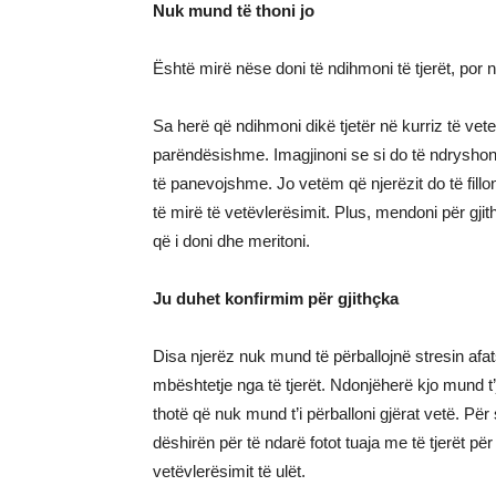
Nuk mund të thoni jo
Është mirë nëse doni të ndihmoni të tjerët, por n
Sa herë që ndihmoni dikë tjetër në kurriz të ve
parëndësishme. Imagjinoni se si do të ndryshonte 
të panevojshme. Jo vetëm që njerëzit do të filloni
të mirë të vetëvlerësimit. Plus, mendoni për gjithë
që i doni dhe meritoni.
Ju duhet konfirmim për gjithçka
Disa njerëz nuk mund të përballojnë stresin afa
mbështetje nga të tjerët. Ndonjëherë kjo mund t’
thotë që nuk mund t’i përballoni gjërat vetë. Për
dëshirën për të ndarë fotot tuaja me të tjerët për
vetëvlerësimit të ulët.