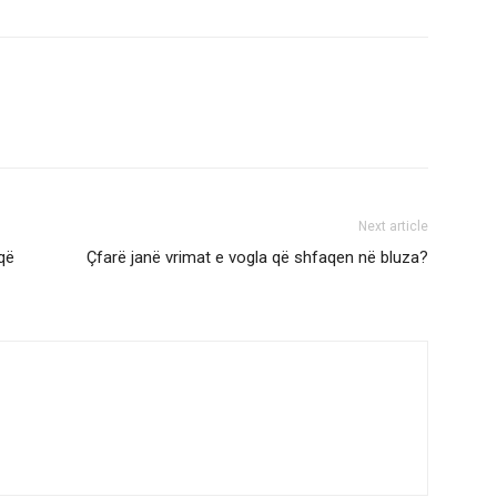
Next article
që
Çfarë janë vrimat e vogla që shfaqen në bluza?