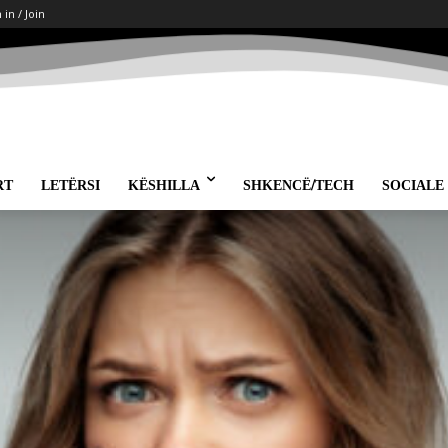
 in / Join
RT
LETËRSI
KËSHILLA
SHKENCË/TECH
SOCIALE