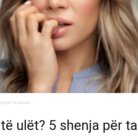
nja për ta kuptuar
të ulët? 5 shenja për t