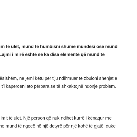
sim të ulët, mund të humbisni shumë mundësi ose mund
Lajmi i mirë është se ka disa elementë që mund të
sishëm, ne jemi këtu për t’ju ndihmuar të zbuloni shenjat e
i t’i kapërceni ato përpara se të shkaktojnë ndonjë problem.
simit të ulët. Një person që nuk ndihet kurrë i kënaqur me
he mund të ngecë në një detyrë për një kohë të gjatë, duke