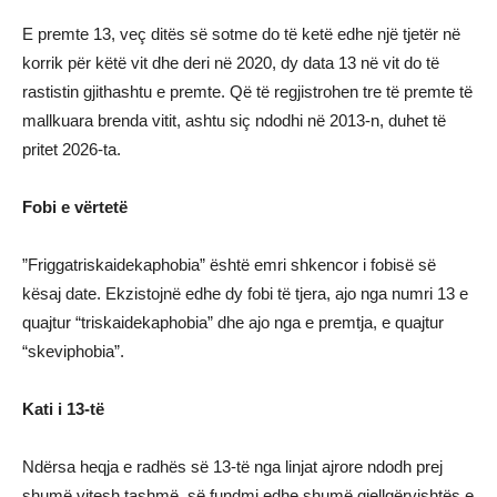
E premte 13, veç ditës së sotme do të ketë edhe një tjetër në
korrik për këtë vit dhe deri në 2020, dy data 13 në vit do të
rastistin gjithashtu e premte. Që të regjistrohen tre të premte të
mallkuara brenda vitit, ashtu siç ndodhi në 2013-n, duhet të
pritet 2026-ta.
Fobi e vërtetë
”Friggatriskaidekaphobia” është emri shkencor i fobisë së
kësaj date. Ekzistojnë edhe dy fobi të tjera, ajo nga numri 13 e
quajtur “triskaidekaphobia” dhe ajo nga e premtja, e quajtur
“skeviphobia”.
Kati i 13-të
Ndërsa heqja e radhës së 13-të nga linjat ajrore ndodh prej
shumë vitesh tashmë, së fundmi edhe shumë qiellgërvishtës e