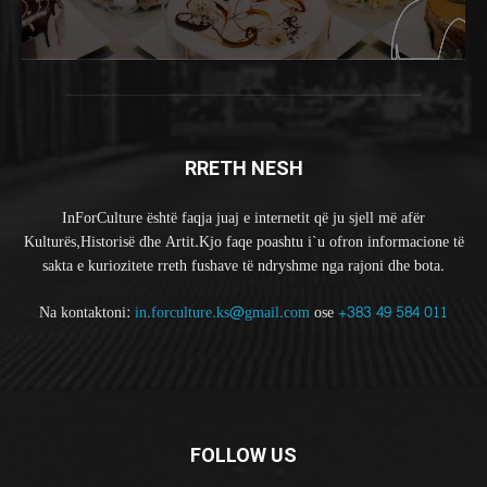
RRETH NESH
InForCulture është faqja juaj e internetit që ju sjell më afër
Kulturës,Historisë dhe Artit.Kjo faqe poashtu i`u ofron informacione të
sakta e kuriozitete rreth fushave të ndryshme nga rajoni dhe bota.
Na kontaktoni:
in.forculture.ks@gmail.com
ose
+383 49 584 011
FOLLOW US