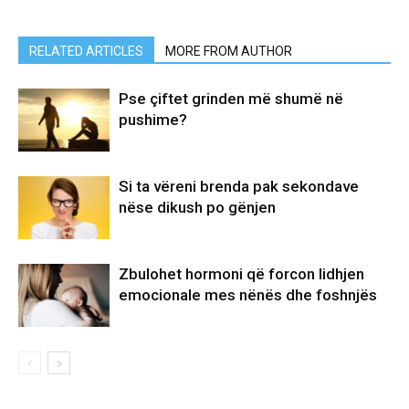
RELATED ARTICLES
MORE FROM AUTHOR
Pse çiftet grinden më shumë në
pushime?
Si ta vëreni brenda pak sekondave
nëse dikush po gënjen
Zbulohet hormoni që forcon lidhjen
emocionale mes nënës dhe foshnjës