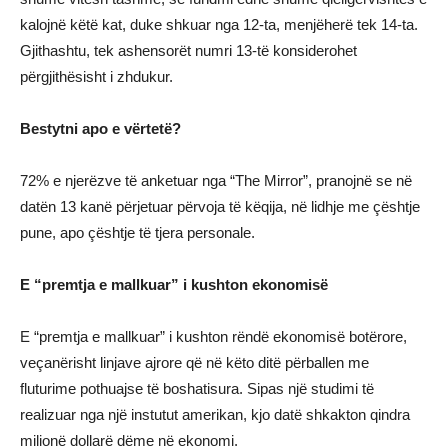
kalojnë këtë kat, duke shkuar nga 12-ta, menjëherë tek 14-ta.
Gjithashtu, tek ashensorët numri 13-të konsiderohet
përgjithësisht i zhdukur.
Bestytni apo e vërtetë?
72% e njerëzve të anketuar nga “The Mirror”, pranojnë se në
datën 13 kanë përjetuar përvoja të këqija, në lidhje me çështje
pune, apo çështje të tjera personale.
E “premtja e mallkuar” i kushton ekonomisë
E “premtja e mallkuar” i kushton rëndë ekonomisë botërore,
veçanërisht linjave ajrore që në këto ditë përballen me
fluturime pothuajse të boshatisura. Sipas një studimi të
realizuar nga një instutut amerikan, kjo datë shkakton qindra
milionë dollarë dëme në ekonomi.