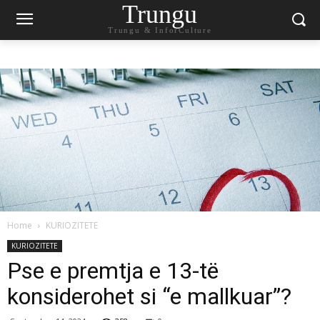
Trungu
Trungu & InforCulture
Home
KURIOZITETE
KURIOZITETE
Pse e premtja e 13-të
konsiderohet si “e mallkuar”?