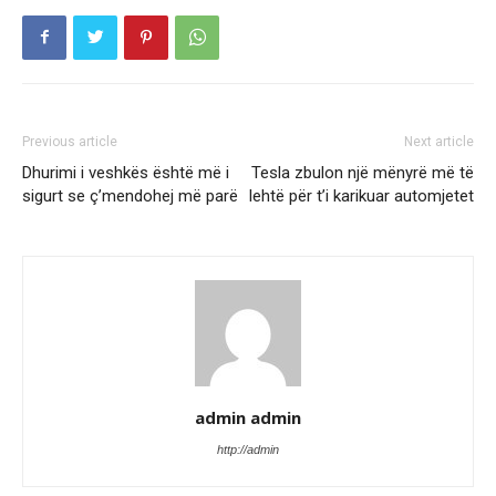
Previous article
Next article
Dhurimi i veshkës është më i
Tesla zbulon një mënyrë më të
sigurt se ç’mendohej më parë
lehtë për t’i karikuar automjetet
admin admin
http://admin