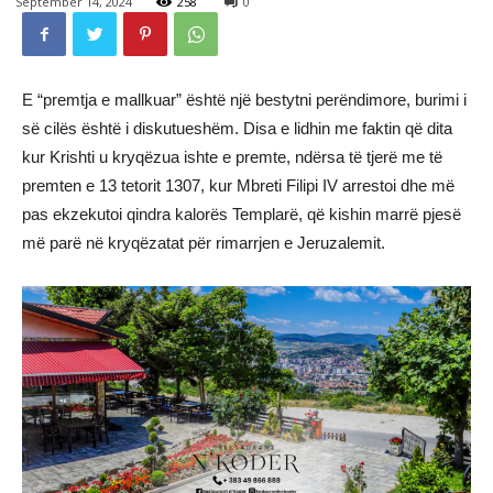
September 14, 2024
258
0
E “premtja e mallkuar” është një bestytni perëndimore, burimi i
së cilës është i diskutueshëm. Disa e lidhin me faktin që dita
kur Krishti u kryqëzua ishte e premte, ndërsa të tjerë me të
premten e 13 tetorit 1307, kur Mbreti Filipi IV arrestoi dhe më
pas ekzekutoi qindra kalorës Templarë, që kishin marrë pjesë
më parë në kryqëzatat për rimarrjen e Jeruzalemit.