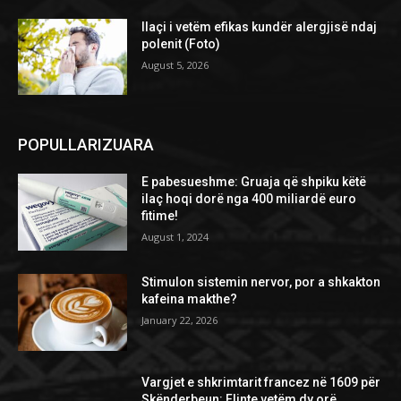
Ilaçi i vetëm efikas kundër alergjisë ndaj
polenit (Foto)
August 5, 2026
POPULLARIZUARA
E pabesueshme: Gruaja që shpiku këtë
ilaç hoqi dorë nga 400 miliardë euro
fitime!
August 1, 2024
Stimulon sistemin nervor, por a shkakton
kafeina makthe?
January 22, 2026
Vargjet e shkrimtarit francez në 1609 për
Skënderbeun: Flinte vetëm dy orë