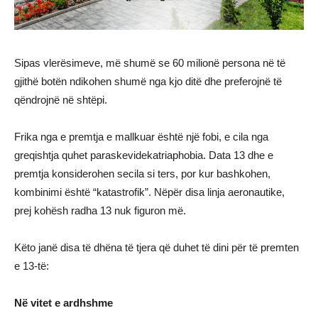
Sipas vlerësimeve, më shumë se 60 milionë persona në të
gjithë botën ndikohen shumë nga kjo ditë dhe preferojnë të
qëndrojnë në shtëpi.
Frika nga e premtja e mallkuar është një fobi, e cila nga
greqishtja quhet paraskevidekatriaphobia. Data 13 dhe e
premtja konsiderohen secila si ters, por kur bashkohen,
kombinimi është “katastrofik”. Nëpër disa linja aeronautike,
prej kohësh radha 13 nuk figuron më.
Këto janë disa të dhëna të tjera që duhet të dini për të premten
e 13-të:
Në vitet e ardhshme