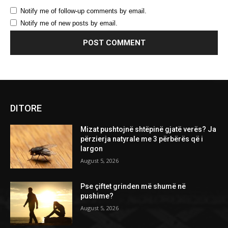
Notify me of follow-up comments by email.
Notify me of new posts by email.
DITORE
Mizat pushtojnë shtëpinë gjatë verës? Ja
përzierja natyrale me 3 përbërës që i
largon
August 5, 2026
Pse çiftet grinden më shumë në
pushime?
August 5, 2026