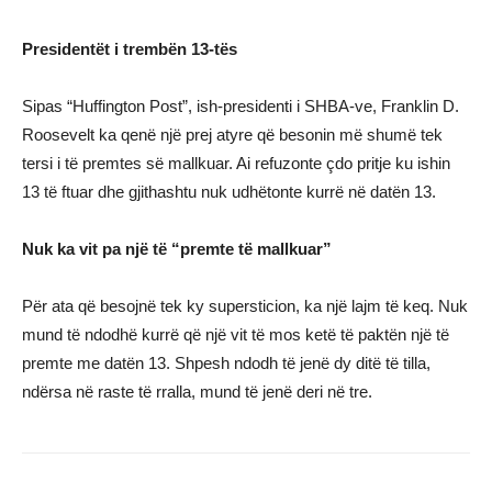
Presidentët i trembën 13-tës
Sipas “Huffington Post”, ish-presidenti i SHBA-ve, Franklin D.
Roosevelt ka qenë një prej atyre që besonin më shumë tek
tersi i të premtes së mallkuar. Ai refuzonte çdo pritje ku ishin
13 të ftuar dhe gjithashtu nuk udhëtonte kurrë në datën 13.
Nuk ka vit pa një të “premte të mallkuar”
Për ata që besojnë tek ky supersticion, ka një lajm të keq. Nuk
mund të ndodhë kurrë që një vit të mos ketë të paktën një të
premte me datën 13. Shpesh ndodh të jenë dy ditë të tilla,
ndërsa në raste të rralla, mund të jenë deri në tre.