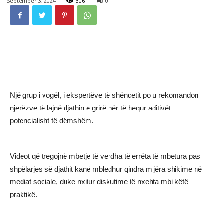
September 3, 2024
306
0
Një grup i vogël, i ekspertëve të shëndetit po u rekomandon
njerëzve të lajnë djathin e grirë për të hequr aditivët
potencialisht të dëmshëm.
Videot që tregojnë mbetje të verdha të errëta të mbetura pas
shpëlarjes së djathit kanë mbledhur qindra mijëra shikime në
mediat sociale, duke nxitur diskutime të nxehta mbi këtë
praktikë.