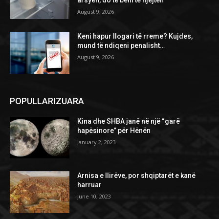
arsyen, do të bëni të njëjtën
August 9, 2026
Keni hapur llogari të rreme? Kujdes,
mund të ndiqeni penalisht…
August 9, 2026
POPULLARIZUARA
Kina dhe SHBA janë në një “garë
hapësinore” për Hënën
January 2, 2023
Arnisa e Ilirëve, por shqiptarët e kanë
harruar
June 10, 2023