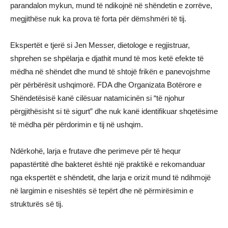
parandalon mykun, mund të ndikojnë në shëndetin e zorrëve,
megjithëse nuk ka prova të forta për dëmshmëri të tij.
Ekspertët e tjerë si Jen Messer, dietologe e regjistruar,
shprehen se shpëlarja e djathit mund të mos ketë efekte të
mëdha në shëndet dhe mund të shtojë frikën e panevojshme
për përbërësit ushqimorë. FDA dhe Organizata Botërore e
Shëndetësisë kanë cilësuar natamicinën si “të njohur
përgjithësisht si të sigurt” dhe nuk kanë identifikuar shqetësime
të mëdha për përdorimin e tij në ushqim.
Ndërkohë, larja e frutave dhe perimeve për të hequr
papastërtitë dhe bakteret është një praktikë e rekomanduar
nga ekspertët e shëndetit, dhe larja e orizit mund të ndihmojë
në largimin e niseshtës së tepërt dhe në përmirësimin e
strukturës së tij.