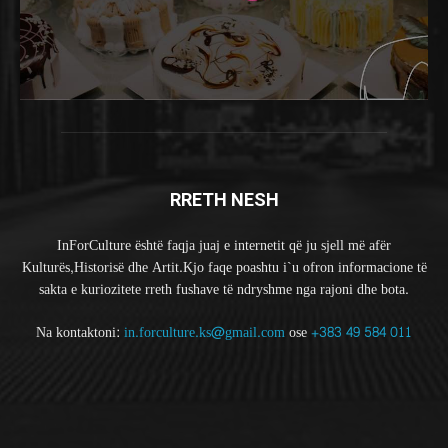
RRETH NESH
InForCulture është faqja juaj e internetit që ju sjell më afër
Kulturës,Historisë dhe Artit.Kjo faqe poashtu i`u ofron informacione të
sakta e kuriozitete rreth fushave të ndryshme nga rajoni dhe bota.
Na kontaktoni:
in.forculture.ks@gmail.com
ose
+383 49 584 011