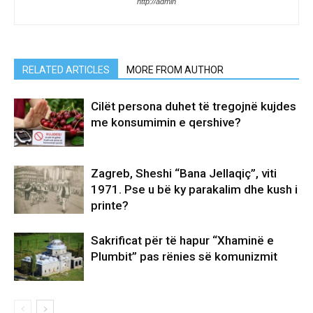
http://admin
RELATED ARTICLES
MORE FROM AUTHOR
Cilët persona duhet të tregojnë kujdes
me konsumimin e qershive?
Zagreb, Sheshi “Bana Jellaqiç”, viti
1971. Pse u bë ky parakalim dhe kush i
printe?
Sakrificat për të hapur “Xhaminë e
Plumbit” pas rënies së komunizmit