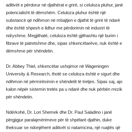
aditivët e përdorur në djathërat e grirë, si celuloza pluhur, janë
potencialisht të dëmshëm. Celuloza pluhur është një
substancë që ndihmon në mbajtjen e djathit të grirë të ndarë
dhe është shpesh e lidhur me përdorimin në industri të
ndryshme. Megjithatë, celuloza është gjithashtu një burim i
fibrave të patretshme dhe, sipas shkencëtarëve, nuk është e
dëmshme për shëndetin.
Dr. Abbey Thiel, shkencëtar ushqimor në Wageningen
University & Research, thotë se celuloza është e sigurt dhe
ndihmon në përmirësimin e shëndetit të tretjes. Sipas saj, ajo
kalon nëpër sistemin tretës pa u ndarë dhe nuk përbën rrezik
për shëndetin.
Ndërkohë, Dr. Lori Shemek dhe Dr. Paul Saladino i janë
përgjigjur paralajmërimeve për të shpëlarë djathin, duke
theksuar se ndonjëherë aditivët si natamicina, një ruajtës që