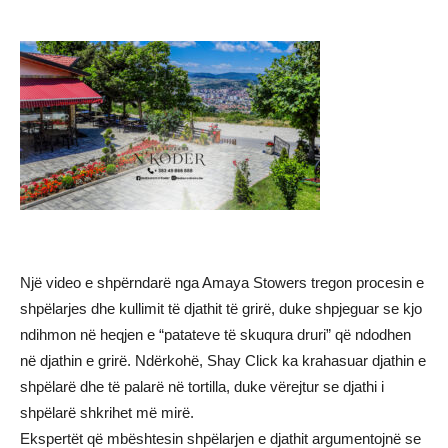
Një video e shpërndarë nga Amaya Stowers tregon procesin e
shpëlarjes dhe kullimit të djathit të grirë, duke shpjeguar se kjo
ndihmon në heqjen e “patateve të skuqura druri” që ndodhen
në djathin e grirë. Ndërkohë, Shay Click ka krahasuar djathin e
shpëlarë dhe të palarë në tortilla, duke vërejtur se djathi i
shpëlarë shkrihet më mirë.
Ekspertët që mbështesin shpëlarjen e djathit argumentojnë se