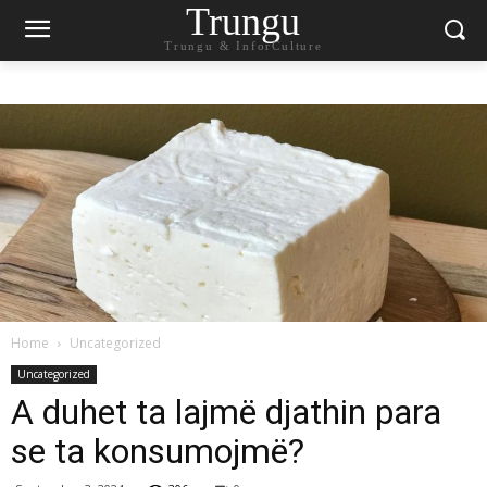
Trungu
Trungu & InforCulture
Home
Uncategorized
Uncategorized
A duhet ta lajmë djathin para
se ta konsumojmë?