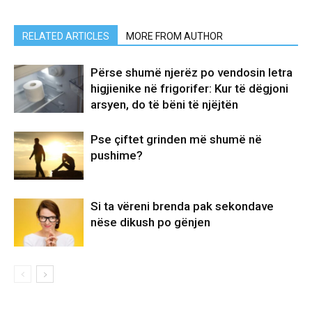
RELATED ARTICLES
MORE FROM AUTHOR
Përse shumë njerëz po vendosin letra
higjienike në frigorifer: Kur të dëgjoni
arsyen, do të bëni të njëjtën
Pse çiftet grinden më shumë në
pushime?
Si ta vëreni brenda pak sekondave
nëse dikush po gënjen