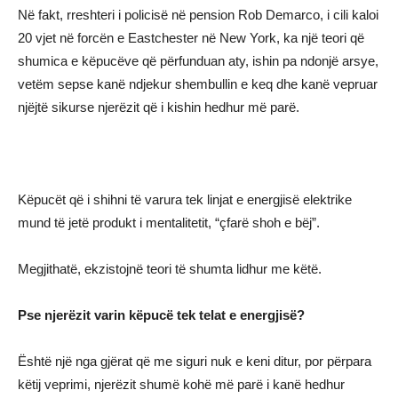
Në fakt, rreshteri i policisë në pension Rob Demarco, i cili kaloi
20 vjet në forcën e Eastchester në New York, ka një teori që
shumica e këpucëve që përfunduan aty, ishin pa ndonjë arsye,
vetëm sepse kanë ndjekur shembullin e keq dhe kanë vepruar
njëjtë sikurse njerëzit që i kishin hedhur më parë.
Këpucët që i shihni të varura tek linjat e energjisë elektrike
mund të jetë produkt i mentalitetit, “çfarë shoh e bëj”.
Megjithatë, ekzistojnë teori të shumta lidhur me këtë.
Pse njerëzit varin këpucë tek telat e energjisë?
Është një nga gjërat që me siguri nuk e keni ditur, por përpara
këtij veprimi, njerëzit shumë kohë më parë i kanë hedhur