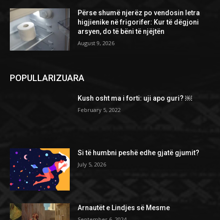
Përse shumë njerëz po vendosin letra
higjienike në frigorifer: Kur të dëgjoni
arsyen, do të bëni të njëjtën
August 9, 2026
POPULLARIZUARA
Kush osht ma i forti: uji apo guri? ￼
February 5, 2022
Si të humbni peshë edhe gjatë gjumit?
July 5, 2026
Arnautët e Lindjes së Mesme
September 6, 2024