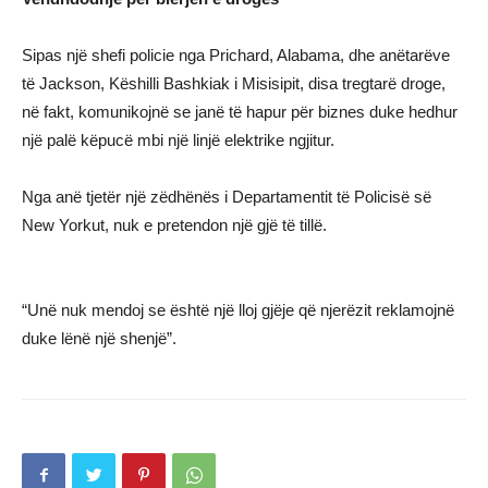
Sipas një shefi policie nga Prichard, Alabama, dhe anëtarëve
të Jackson, Këshilli Bashkiak i Misisipit, disa tregtarë droge,
në fakt, komunikojnë se janë të hapur për biznes duke hedhur
një palë këpucë mbi një linjë elektrike ngjitur.
Nga anë tjetër një zëdhënës i Departamentit të Policisë së
New Yorkut, nuk e pretendon një gjë të tillë.
“Unë nuk mendoj se është një lloj gjëje që njerëzit reklamojnë
duke lënë një shenjë”.