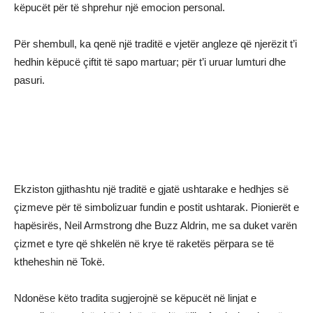
këpucët për të shprehur një emocion personal.
Për shembull, ka qenë një traditë e vjetër angleze që njerëzit t’i
hedhin këpucë çiftit të sapo martuar; për t’i uruar lumturi dhe
pasuri.
Ekziston gjithashtu një traditë e gjatë ushtarake e hedhjes së
çizmeve për të simbolizuar fundin e postit ushtarak. Pionierët e
hapësirës, ​​Neil Armstrong dhe Buzz Aldrin, me sa duket varën
çizmet e tyre që shkelën në krye të raketës përpara se të
ktheheshin në Tokë.
Ndonëse këto tradita sugjerojnë se këpucët në linjat e