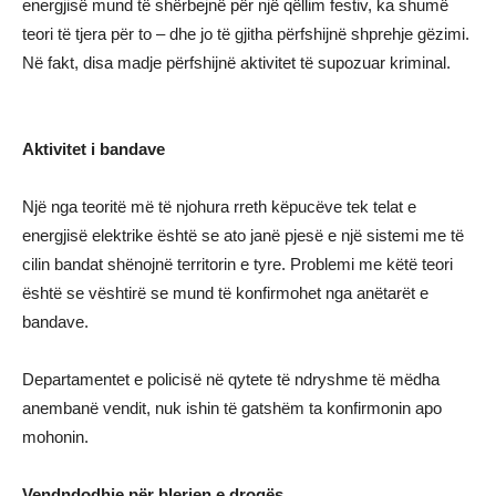
energjisë mund të shërbejnë për një qëllim festiv, ka shumë
teori të tjera për to – dhe jo të gjitha përfshijnë shprehje gëzimi.
Në fakt, disa madje përfshijnë aktivitet të supozuar kriminal.
Aktivitet i bandave
Një nga teoritë më të njohura rreth këpucëve tek telat e
energjisë elektrike është se ato janë pjesë e një sistemi me të
cilin bandat shënojnë territorin e tyre. Problemi me këtë teori
është se vështirë se mund të konfirmohet nga anëtarët e
bandave.
Departamentet e policisë në qytete të ndryshme të mëdha
anembanë vendit, nuk ishin të gatshëm ta konfirmonin apo
mohonin.
Vendndodhje për blerjen e drogës