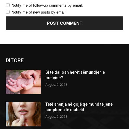
Notify me of follow-up comments by email.
Notify me of new posts by email.
DITORE
Si të dallosh herët sëmundjen e
mëlçisë?
August 9, 2026
Tetë shenja në gojë që mund të jenë
simptoma të diabetit
August 9, 2026