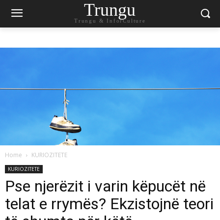
Trungu
Trungu & InforCulture
Home
KURIOZITETE
KURIOZITETE
Pse njerëzit i varin këpucët në
telat e rrymës? Ekzistojnë teori