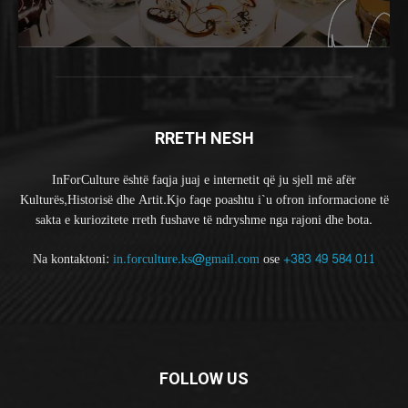
RRETH NESH
InForCulture është faqja juaj e internetit që ju sjell më afër
Kulturës,Historisë dhe Artit.Kjo faqe poashtu i`u ofron informacione të
sakta e kuriozitete rreth fushave të ndryshme nga rajoni dhe bota.
Na kontaktoni:
in.forculture.ks@gmail.com
ose
+383 49 584 011
FOLLOW US