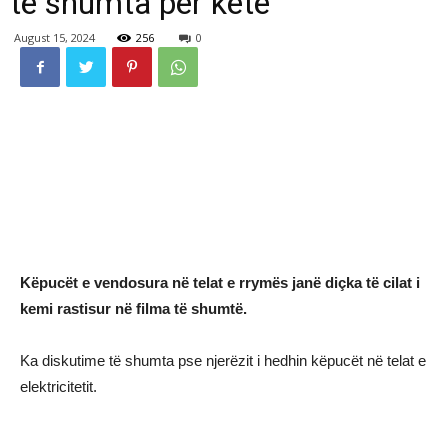
të shumta për këtë
August 15, 2024
256
0
Këpucët e vendosura në telat e rrymës janë diçka të cilat i
kemi rastisur në filma të shumtë.
Ka diskutime të shumta pse njerëzit i hedhin këpucët në telat e
elektricitetit.