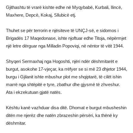
Gjithashtu të vrarë kishte edhe në Myqybabë, Kurbali, Ilincë,
Maxhere, Depcë, Kokaj, Sllubicë etj.
Thuhet se për terrorin e njësiteve të UNÇJ-së, e sidomos i
Brigadës 17 Maqedonase, ishte njoftuar edhe Titoja, nëpërmjet
një letre dërguar nga Milladin Popoviqi, në nëntor të vitit 1944.
Shyqeri Sermaxhaj nga Hogoshti, njëri ndër dëshmitarët e
burgut, asokohe 17-vjeçar, ka rrëfyer se si më 23 dhjetor 1944,
burgu i Gjilanit ishte mbushur plot me shqiptarë, të cilët ishin
marrë nga shtëpitë e tyre, zbathur dhe gjysmë të zhveshur.
Ata i ekzekutuan gjatë natës.
Kështu kanë vazhduar disa ditë. Dhomat e burgut mbusheshin
ditën me njerëz dhe natën zbrazeshin përsëri, ka thënë ky
dëshmitar.