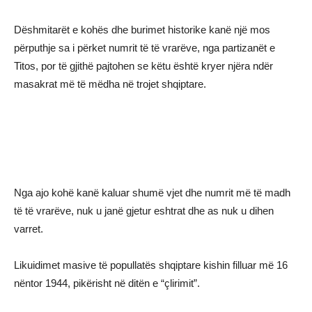
Dëshmitarët e kohës dhe burimet historike kanë një mos
përputhje sa i përket numrit të të vrarëve, nga partizanët e
Titos, por të gjithë pajtohen se këtu është kryer njëra ndër
masakrat më të mëdha në trojet shqiptare.
Nga ajo kohë kanë kaluar shumë vjet dhe numrit më të madh
të të vrarëve, nuk u janë gjetur eshtrat dhe as nuk u dihen
varret.
Likuidimet masive të popullatës shqiptare kishin filluar më 16
nëntor 1944, pikërisht në ditën e “çlirimit”.