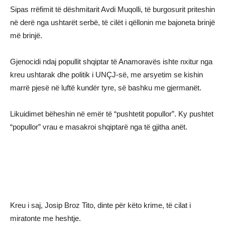
Sipas rrëfimit të dëshmitarit Avdi Muqolli, të burgosurit priteshin
në derë nga ushtarët serbë, të cilët i qëllonin me bajoneta brinjë
më brinjë.
Gjenocidi ndaj popullit shqiptar të Anamoravës ishte nxitur nga
kreu ushtarak dhe politik i UNÇJ-së, me arsyetim se kishin
marrë pjesë në luftë kundër tyre, së bashku me gjermanët.
Likuidimet bëheshin në emër të “pushtetit popullor”. Ky pushtet
“popullor” vrau e masakroi shqiptarë nga të gjitha anët.
Kreu i saj, Josip Broz Tito, dinte për këto krime, të cilat i
miratonte me heshtje.