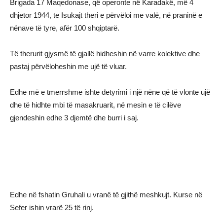
Brigada 17 Maqedonase, që operonte në Karadakë, më 4
dhjetor 1944, te Isukajt theri e përvëloi me valë, në praninë e
nënave të tyre, afër 100 shqiptarë.
Të therurit gjysmë të gjallë hidheshin në varre kolektive dhe
pastaj përvëloheshin me ujë të vluar.
Edhe më e tmerrshme ishte detyrimi i një nëne që të vlonte ujë
dhe të hidhte mbi të masakruarit, në mesin e të cilëve
gjendeshin edhe 3 djemtë dhe burri i saj.
Edhe në fshatin Gruhali u vranë të gjithë meshkujt. Kurse në
Sefer ishin vrarë 25 të rinj.