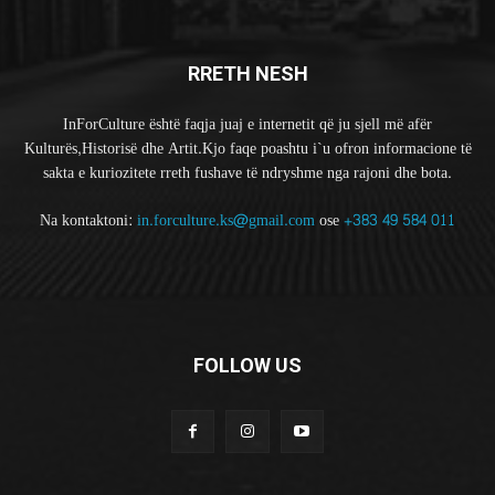
RRETH NESH
InForCulture është faqja juaj e internetit që ju sjell më afër
Kulturës,Historisë dhe Artit.Kjo faqe poashtu i`u ofron informacione të
sakta e kuriozitete rreth fushave të ndryshme nga rajoni dhe bota.
Na kontaktoni:
in.forculture.ks@gmail.com
ose
+383 49 584 011
FOLLOW US