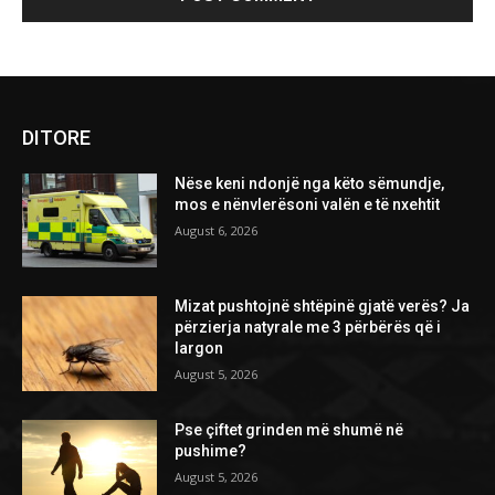
DITORE
Nëse keni ndonjë nga këto sëmundje,
mos e nënvlerësoni valën e të nxehtit
August 6, 2026
Mizat pushtojnë shtëpinë gjatë verës? Ja
përzierja natyrale me 3 përbërës që i
largon
August 5, 2026
Pse çiftet grinden më shumë në
pushime?
August 5, 2026