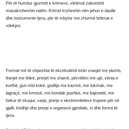
Për të humbur gjurmët e krimeve, viktimat zakonisht
masakroheshin natën. Krimet kryheshin nën jehun e daulle
dhe instrumente tjera, për të mbytur me zhurmë britmat e
vdekjes.
Format më të shpeshta të ekzekutimit ishin vrasjet me plumb,
therjet me thikë, prerjet me sharrë, përvëlimi me ujë, vënia e
kurthit, guri mbi kokë, goditja me kazmë, me tokmak, me
lagraçë, me kmesë, me kondak pushke, me bajonetë, me
hekur të skuqur, varje, prerje e ekstremiteteve trupore për së
gjalli, tredhje dhe prerje e organeve gjenitale, si dhe forma të
tjera.