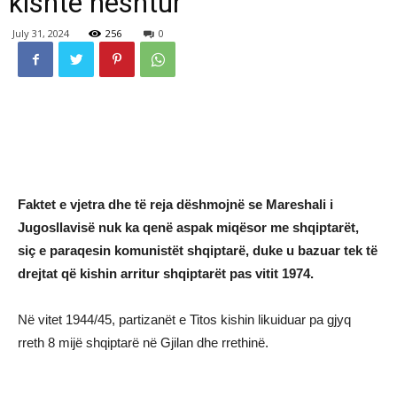
kishte heshtur
July 31, 2024
256
0
Faktet e vjetra dhe të reja dëshmojnë se Mareshali i
Jugosllavisë nuk ka qenë aspak miqësor me shqiptarët,
siç e paraqesin komunistët shqiptarë, duke u bazuar tek të
drejtat që kishin arritur shqiptarët pas vitit 1974.
Në vitet 1944/45, partizanët e Titos kishin likuiduar pa gjyq
rreth 8 mijë shqiptarë në Gjilan dhe rrethinë.