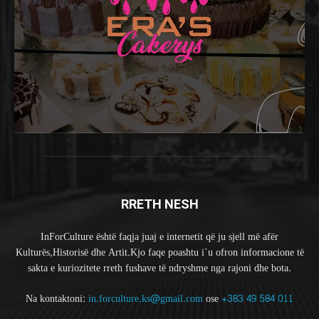
RRETH NESH
InForCulture është faqja juaj e internetit që ju sjell më afër
Kulturës,Historisë dhe Artit.Kjo faqe poashtu i`u ofron informacione të
sakta e kuriozitete rreth fushave të ndryshme nga rajoni dhe bota.
Na kontaktoni:
in.forculture.ks@gmail.com
ose
+383 49 584 011