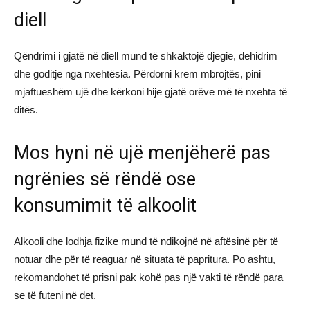
diell
Qëndrimi i gjatë në diell mund të shkaktojë djegie, dehidrim
dhe goditje nga nxehtësia. Përdorni krem mbrojtës, pini
mjaftueshëm ujë dhe kërkoni hije gjatë orëve më të nxehta të
ditës.
Mos hyni në ujë menjëherë pas
ngrënies së rëndë ose
konsumimit të alkoolit
Alkooli dhe lodhja fizike mund të ndikojnë në aftësinë për të
notuar dhe për të reaguar në situata të papritura. Po ashtu,
rekomandohet të prisni pak kohë pas një vakti të rëndë para
se të futeni në det.