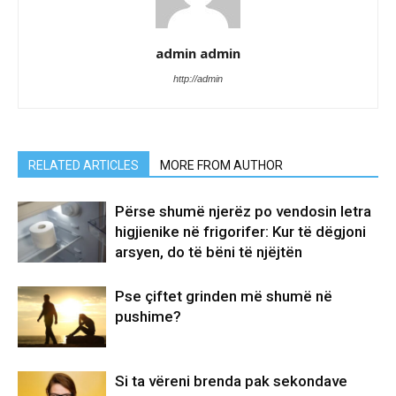
admin admin
http://admin
RELATED ARTICLES
MORE FROM AUTHOR
Përse shumë njerëz po vendosin letra
higjienike në frigorifer: Kur të dëgjoni
arsyen, do të bëni të njëjtën
Pse çiftet grinden më shumë në
pushime?
Si ta vëreni brenda pak sekondave