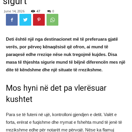
sigurt
June 14, 2026
47
0
Deti është një nga destinacionet më të preferuara gjatë
verës, por përveç kënaqësisë që ofron, ai mund të
paraqesë edhe rreziqe nëse nuk tregojmë kujdes. Disa
masa të thjeshta sigurie mund të bëjnë diferencën mes një
dite të këndshme dhe një situate të rrezikshme.
Mos hyni në det pa vlerësuar
kushtet
Para se të futeni në ujë, kontrolloni gjendjen e detit. Valët e
forta, erërat e fuqishme dhe rrymat e fshehta mund të jenë të
rrezikshme edhe për notarët me përvojë. Nëse ka flamuj