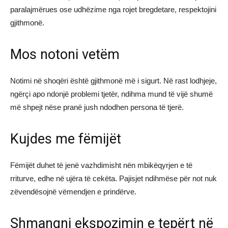
paralajmërues ose udhëzime nga rojet bregdetare, respektojini
gjithmonë.
Mos notoni vetëm
Notimi në shoqëri është gjithmonë më i sigurt. Në rast lodhjeje,
ngërçi apo ndonjë problemi tjetër, ndihma mund të vijë shumë
më shpejt nëse pranë jush ndodhen persona të tjerë.
Kujdes me fëmijët
Fëmijët duhet të jenë vazhdimisht nën mbikëqyrjen e të
rriturve, edhe në ujëra të cekëta. Pajisjet ndihmëse për not nuk
zëvendësojnë vëmendjen e prindërve.
Shmangni ekspozimin e tepërt në