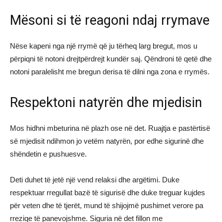
Mësoni si të reagoni ndaj rrymave
Nëse kapeni nga një rrymë që ju tërheq larg bregut, mos u
përpiqni të notoni drejtpërdrejt kundër saj. Qëndroni të qetë dhe
notoni paralelisht me bregun derisa të dilni nga zona e rrymës.
Respektoni natyrën dhe mjedisin
Mos hidhni mbeturina në plazh ose në det. Ruajtja e pastërtisë
së mjedisit ndihmon jo vetëm natyrën, por edhe sigurinë dhe
shëndetin e pushuesve.
Deti duhet të jetë një vend relaksi dhe argëtimi. Duke
respektuar rregullat bazë të sigurisë dhe duke treguar kujdes
për veten dhe të tjerët, mund të shijojmë pushimet verore pa
rreziqe të panevojshme. Siguria në det fillon me