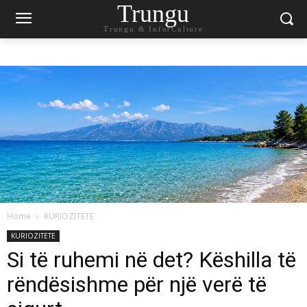
Trungu
Trungu & InforCulture
Home
KURIOZITETE
KURIOZITETE
Si të ruhemi në det? Këshilla të
rëndësishme për një verë të