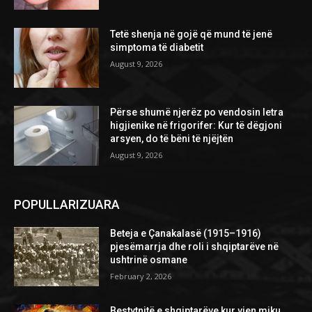
Tetë shenja në gojë që mund të jenë
simptoma të diabetit
August 9, 2026
Përse shumë njerëz po vendosin letra
higjienike në frigorifer: Kur të dëgjoni
arsyen, do të bëni të njëjtën
August 9, 2026
POPULLARIZUARA
Beteja e Çanakalasë (1915–1916)
pjesëmarrja dhe roli i shqiptarëve në
ushtrinë osmane
February 2, 2026
Bestytnitë e shqiptarëve kur vjen miku