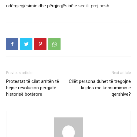
ndërgjegjësimin dhe përgjegjësinë e secilit prej nesh.
Previous article
Next article
Protestat të cilat arritën të
Cilët persona duhet të tregojnë
bëjnë revolucion përgjatë
kujdes me konsumimin e
historisë botërore
qershive?