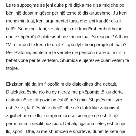
Le të supozojmë se jeni duke pirë diçka me disa miq dhe po
bëni një debat miqësor për një temë të diskutueshme. Ju keni
mendimin tuaj, keni argumentet tuaja dhe jeni kundër dikujt
tjetër. Supozoni, tani, se ata japin një kundërshembull brilant
dhe e shpërbëjnë plotësisht pozicionin tuaj. Si reagoni? A thoni,
“Mirë, mund të kesh të drejtë”, apo dyfishoni përpjekjet tuaja?
Për Platonin, është me të vërtetë një person i rrallë ai të cilit i
bëhet vonë për të vërtetën. Shumica e njerëzve duan vetëm të
fitojnë.
Ekziston një dallim filozofik midis dialektikës dhe debatit.
Dialektika është ajo ku dy njerëz me pikëpamje të kundërta
diskutojnë se cili pozicion është më i miri. Shqetësimi i tyre
është se çfarë është e drejtë, dhe një dialektikë zakonisht
zgjidhet me një lloj kompromisi ose sinergjie që është një
përmirësim i secilit pozicion. Debati, nga ana tjetër, është një
lloj sporti. Dhe, si me shumicën e sporteve, duhet të ketë një