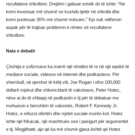
rezultateve shkollore. Drejtimi i gabuar eristik do të ishte: “Ne
kemi investuar më shumë se kushdo tjetër në shkolla dhe
kemi punësuar 30% më shumë mësues.” Kjo nuk ndihmon
aspak për të trajtuar problemin e rënies së rezultateve
shkollore.
Nata e debatit
Çështja e sofizmave ka marrë një rëndësi të re në një epokë të
mediave sociale, videove në internet dhe podkasteve. Për
shembull, në qershor të këtij viti, Joe Rogan i ofroi 100,000
dollarë mjekut dhe shkencëtarit të vaksinave, Peter Hotez,
nëse ai do të shfaqej në podkastin e tij për të debatuar me
mohuesin e famshëm të vaksinës, Robert F. Kennedy Jr.
Hotez, e refuzoi ofertën dhe rrjetet sociale morën kot. Hotez
ishte një frikacak, një mashtrues ose i pasigurt për argumentet
e tij. Megjithatë, ajo që ka më shumë gjasa është që Hotez