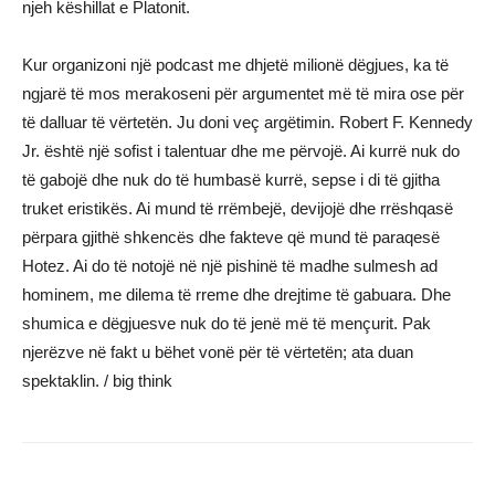
njeh këshillat e Platonit.
Kur organizoni një podcast me dhjetë milionë dëgjues, ka të
ngjarë të mos merakoseni për argumentet më të mira ose për
të dalluar të vërtetën. Ju doni veç argëtimin. Robert F. Kennedy
Jr. është një sofist i talentuar dhe me përvojë. Ai kurrë nuk do
të gabojë dhe nuk do të humbasë kurrë, sepse i di të gjitha
truket eristikës. Ai mund të rrëmbejë, devijojë dhe rrëshqasë
përpara gjithë shkencës dhe fakteve që mund të paraqesë
Hotez. Ai do të notojë në një pishinë të madhe sulmesh ad
hominem, me dilema të rreme dhe drejtime të gabuara. Dhe
shumica e dëgjuesve nuk do të jenë më të mençurit. Pak
njerëzve në fakt u bëhet vonë për të vërtetën; ata duan
spektaklin. / big think