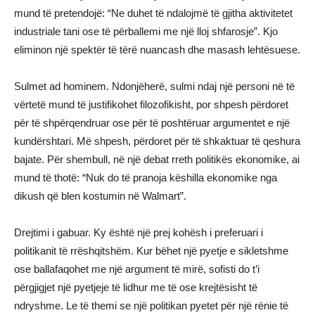
mund të pretendojë: “Ne duhet të ndalojmë të gjitha aktivitetet
industriale tani ose të përballemi me një lloj shfarosje”. Kjo
eliminon një spektër të tërë nuancash dhe masash lehtësuese.
Sulmet ad hominem. Ndonjëherë, sulmi ndaj një personi në të
vërtetë mund të justifikohet filozofikisht, por shpesh përdoret
për të shpërqendruar ose për të poshtëruar argumentet e një
kundërshtari. Më shpesh, përdoret për të shkaktuar të qeshura
bajate. Për shembull, në një debat rreth politikës ekonomike, ai
mund të thotë: “Nuk do të pranoja këshilla ekonomike nga
dikush që blen kostumin në Walmart”.
Drejtimi i gabuar. Ky është një prej kohësh i preferuari i
politikanit të rrëshqitshëm. Kur bëhet një pyetje e sikletshme
ose ballafaqohet me një argument të mirë, sofisti do t’i
përgjigjet një pyetjeje të lidhur me të ose krejtësisht të
ndryshme. Le të themi se një politikan pyetet për një rënie të