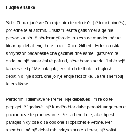
Fuqitë eristike
Sofistët nuk janë vetëm mjeshtra të retorikës (të folurit bindës),
por edhe të eristizmit. Eristizmi është gatishmëria që një
person ka për të përdorur çfarëdo trukesh që mundet, për të
fituar një debat. Siç thotë filozofi Xhon Gilbert, “Folësi eristik
shfrytëzon paqartësitë dhe gabimet dhe është i gatshëm të
endet në një paqartësi të pafund, nëse beson se do t’i shërbejë
kauzës së tij.” Me pak fjalë, eristik do të thotë ta trajtosh
debatin si një sport, dhe jo një endje filozofike. Ja tre shembuj
të eristikës:
Përdorimi i dilemave të rreme. Një debatues i mirë do të
përpiqet të “godasë” një kundërshtar duke përcaktuar gamën e
pozicioneve të pranueshme. Për ta bërë këtë, ata shpesh
paraqesin dy ose disa opsione si opsionet e vetme. Për
shembull, në një debat mbi ndryshimin e klimës, një sofist