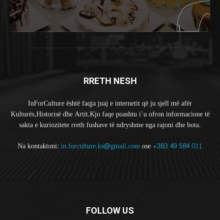
RRETH NESH
InForCulture është faqja juaj e internetit që ju sjell më afër
Kulturës,Historisë dhe Artit.Kjo faqe poashtu i`u ofron informacione të
sakta e kuriozitete rreth fushave të ndryshme nga rajoni dhe bota.
Na kontaktoni:
in.forculture.ks@gmail.com
ose
+383 49 584 011
FOLLOW US