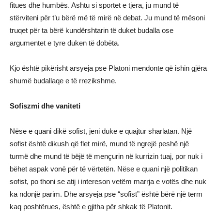
fitues dhe humbës. Ashtu si sportet e tjera, ju mund të
stërviteni për t’u bërë më të mirë në debat. Ju mund të mësoni
truqet për ta bërë kundërshtarin të duket budalla ose
argumentet e tyre duken të dobëta.
Kjo është pikërisht arsyeja pse Platoni mendonte që ishin gjëra
shumë budallaqe e të rrezikshme.
Sofiszmi dhe vaniteti
Nëse e quani dikë sofist, jeni duke e quajtur sharlatan. Një
sofist është dikush që flet mirë, mund të ngrejë peshë një
turmë dhe mund të bëjë të mençurin në kurrizin tuaj, por nuk i
bëhet aspak vonë për të vërtetën. Nëse e quani një politikan
sofist, po thoni se atij i intereson vetëm marrja e votës dhe nuk
ka ndonjë parim. Dhe arsyeja pse “sofist” është bërë një term
kaq poshtërues, është e gjitha për shkak të Platonit.