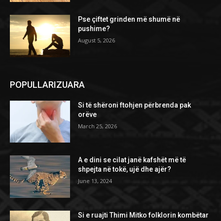
Pse çiftet grinden më shumë në
pushime?
August 5, 2026
POPULLARIZUARA
Si të shëroni ftohjen përbrenda pak
orëve
March 25, 2026
A e dini se cilat janë kafshët më të
shpejta në tokë, ujë dhe ajër?
June 13, 2024
Si e ruajti Thimi Mitko folklorin kombëtar