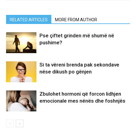
RELATED ARTICLES
MORE FROM AUTHOR
Pse çiftet grinden më shumë në
pushime?
Si ta vëreni brenda pak sekondave
nëse dikush po gënjen
Zbulohet hormoni që forcon lidhjen
emocionale mes nënës dhe foshnjës