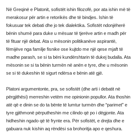
Në Greqinë e Platonit, sofistët ishin filozofë, por ata ishin më të
merakosur për artin e retorikës dhe të bindjes. Ishin të
fokusuar tek debati dhe jo tek dialektika. Sofistët ndonjëherë
bënin shumë para duke u mësuar të tjerëve artin e madh për
të fituar një debat. Ata u mësonin politikanëve aspirantë,
fëmijëve nga familje fisnike ose kujtdo me një qese mjaft të
madhe parash, se si ta bëni kundërshtarin të dukej budalla. Ata
mësonin se si ta bënin turmën në anën e tyre, dhe u mësonin
se si të dukeshin të sigurt ndërsa e bënin atë gjë.
Platoni argumentonte, pra, se sofistët (dhe arti i debatit në
përgjithësi) merreshin vetëm me opinionin popullor. Ata thoshin
atë që e dinin se do ta bënte të lumtur turmën dhe “parimet” e
tyre gjithmonë përputheshin me cilindo që po i dëgjonte. Ata
hidheshin ngado që të frynte era. Për sofistët, e drejta dhe e
gabuara nuk kishin aq rëndësi sa brohoritja apo e qeshura.