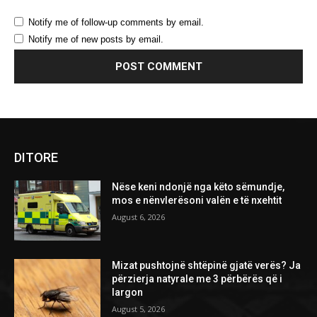
Notify me of follow-up comments by email.
Notify me of new posts by email.
DITORE
Nëse keni ndonjë nga këto sëmundje,
mos e nënvlerësoni valën e të nxehtit
August 6, 2026
Mizat pushtojnë shtëpinë gjatë verës? Ja
përzierja natyrale me 3 përbërës që i
largon
August 5, 2026