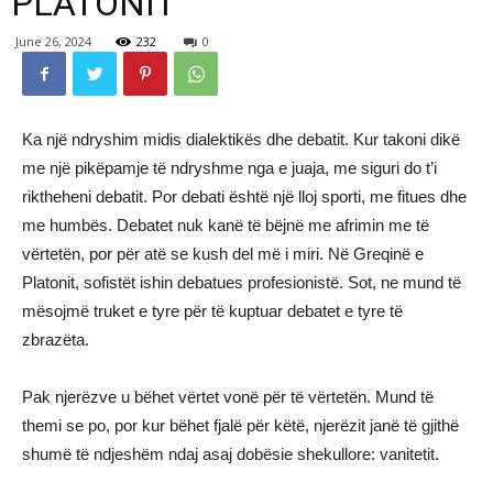
PLATONIT
June 26, 2024
232
0
Ka një ndryshim midis dialektikës dhe debatit. Kur takoni dikë
me një pikëpamje të ndryshme nga e juaja, me siguri do t’i
riktheheni debatit. Por debati është një lloj sporti, me fitues dhe
me humbës. Debatet nuk kanë të bëjnë me afrimin me të
vërtetën, por për atë se kush del më i miri. Në Greqinë e
Platonit, sofistët ishin debatues profesionistë. Sot, ne mund të
mësojmë truket e tyre për të kuptuar debatet e tyre të
zbrazëta.
Pak njerëzve u bëhet vërtet vonë për të vërtetën. Mund të
themi se po, por kur bëhet fjalë për këtë, njerëzit janë të gjithë
shumë të ndjeshëm ndaj asaj dobësie shekullore: vanitetit.