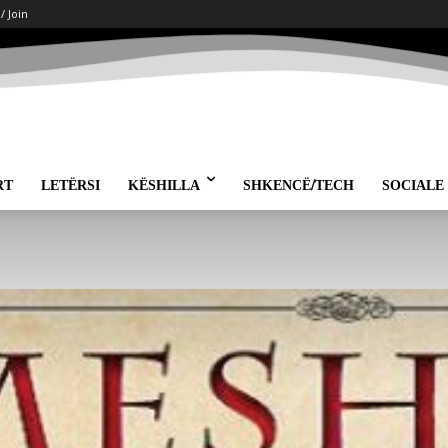
 / Join
RT
LETËRSI
KËSHILLA
SHKENCË/TECH
SOCIALE