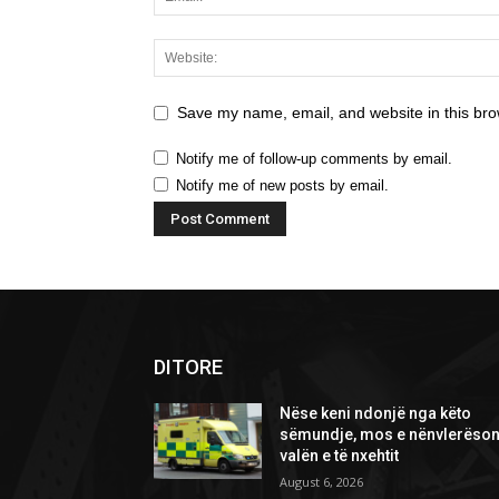
Save my name, email, and website in this bro
Notify me of follow-up comments by email.
Notify me of new posts by email.
DITORE
Nëse keni ndonjë nga këto
sëmundje, mos e nënvlerëson
valën e të nxehtit
August 6, 2026