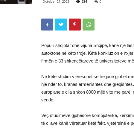
October 21, 2023
284
0
Populli shqiptar dhe Gjuha Shqipe, kanë një lasht
autoktonë në këto troje. Këtë konkluzion e nxj
firmën e 33 shkencëtarëve të universiteteve më 
Në këtë studim vlerësohet se tre janë gjuhët më 
një ndër to, krahas armenishtes dhe greqishtes.
europiane e cila shkon 8000 mijë vite më parë, n
vende.
Veç studimeve gjuhësore kompjuterike, kërkimi
të cilave kanë vërtetuar këtë fakt, vjetërsinë e p