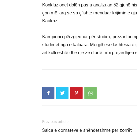
Konkluzionet dolën pas u analizuan 52 gjuhë his
çon më larg se sa ç’ishte menduar krijimin e gju
Kaukazit.
Kampioni i përzgjedhur për studim, prezanton nj
studimet nga e kaluara. Megjithëse lashtësia e 
artikulli është dhe një zë i fortë mbi prejardhjen
Previous article
Salca e domateve e shëndetshme për zorrët