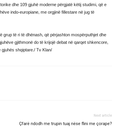
torike dhe 109 gjuhë moderne përgjatë këtij studimi, që e
hëve indo-europiane, me orgjinë fillestare në jug të
ë grup të ri të dhënash, që përjashton mospërputhjet dhe
gjuhëve gjithmonë do të krijojë debat në qarqet shkencore,
 e gjuhës shqiptare./ Tv Klan/
Next article
Çfarë ndodh me trupin tuaj nëse flini me çorape?