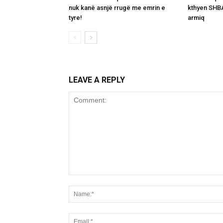
nuk kanë asnjë rrugë me emrin e
kthyen SHBA
tyre!
armiq
LEAVE A REPLY