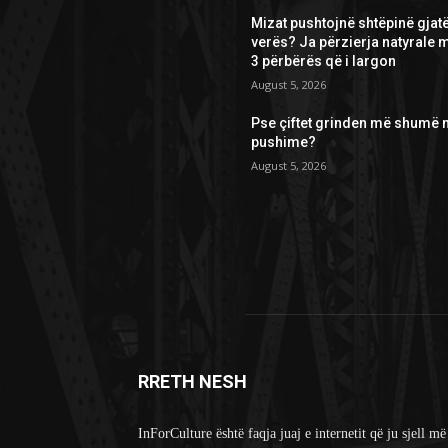
Mizat pushtojnë shtëpinë gjat
verës? Ja përzierja natyrale 
3 përbërës që i largon
August 5, 2026
Pse çiftet grinden më shumë 
pushime?
August 5, 2026
RRETH NESH
InForCulture është faqja juaj e internetit që ju sjell më