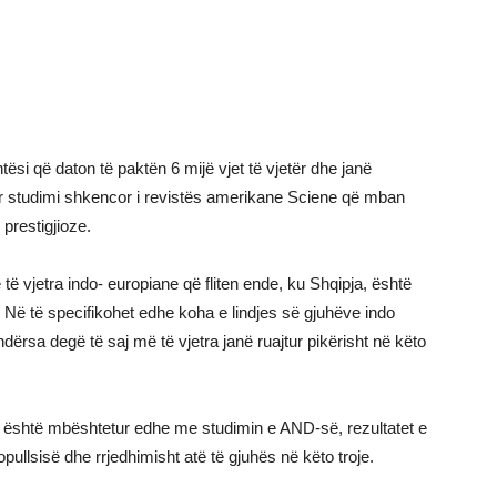
ësi që daton të paktën 6 mijë vjet të vjetër dhe janë
err studimi shkencor i revistës amerikane Sciene që mban
prestigjioze.
të vjetra indo- europiane që fliten ende, ku Shqipja, është
 Në të specifikohet edhe koha e lindjes së gjuhëve indo
dërsa degë të saj më të vjetra janë ruajtur pikërisht në këto
 është mbështetur edhe me studimin e AND-së, rezultatet e
opullsisë dhe rrjedhimisht atë të gjuhës në këto troje.