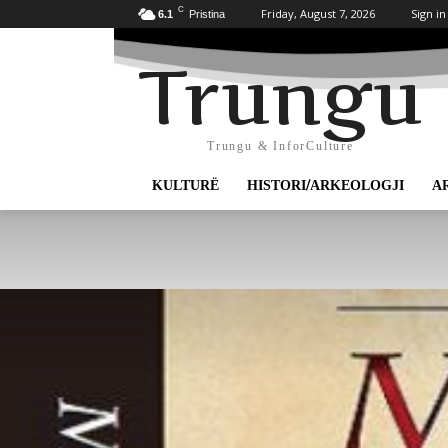
C
Friday, August 7, 2026
Sign in
6.1
Pristina
Trungu
Trungu & InforCulture
KULTURË
HISTORI/ARKEOLOGJI
A