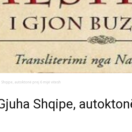
 Shqipe, autoktonë prej 6 mijë vitesh
Gjuha Shqipe, autoktonë