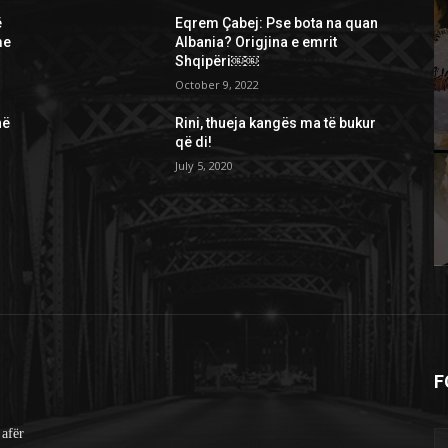
ë
Eqrem Çabej: Pse bota na quan
me
Albania? Origjina e emrit
Shqipëri￼￼
October 9, 2022
në
Rini, thueja kangës ma të bukur
që di!
July 5, 2020
F
 afër