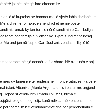
në bërë joshës për qëllime ekonomike.
itor, lë të kuptohet se banoret më të vjetër ishin dardanët te
së. Me ardhjen e romakëve shëndrrohet në një postë
ndimit romak ky territor bie nënë sundimin e Carit bullgar
dësohet nga familja e Njemanjve. Gjatë sundimit të kësaj
. Me ardhjen në fuqi të Car Dushanit vendasit fillojnë të
ca shëndrohet në një qendër të fuqishme. Në rrethinën e saj,
në mes dy lumenjve të rëndësishëm, Ibrit e Sitnicës, ka bërë
 parahistori. Albaniku (Monte Argentarum), i pasur me argjend
aj Trepça si vendburim i madh i plumbit, klima e
qësi, blegtori, tregti etj., kanë ndikuar në koncentrimin e
ke për themelimin e vendbanimeve dhe për përqëndrimin e