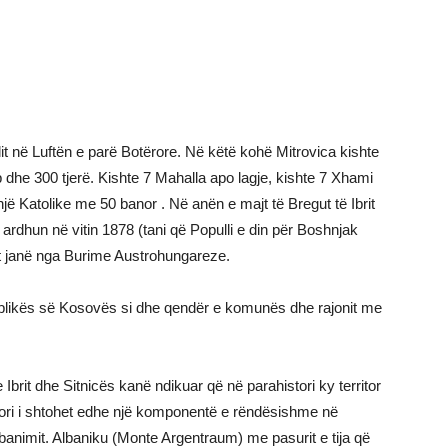
t në Luftën e parë Botërore. Në këtë kohë Mitrovica kishte
dhe 300 tjerë. Kishte 7 Mahalla apo lagje, kishte 7 Xhami
ë Katolike me 50 banor . Në anën e majt të Bregut të Ibrit
rdhun në vitin 1878 (tani që Populli e din për Boshnjak
at janë nga Burime Austrohungareze.
ublikës së Kosovës si dhe qendër e komunës dhe rajonit me
Ibrit dhe Sitnicës kanë ndikuar që në parahistori ky territor
ritori i shtohet edhe një komponentë e rëndësishme në
banimit. Albaniku (Monte Argentraum) me pasurit e tija që