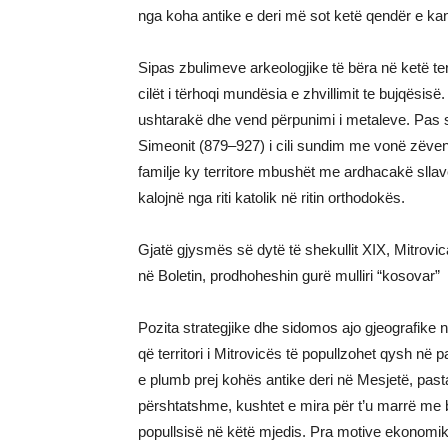
nga koha antike e deri më sot ketë qendër e ka
Sipas zbulimeve arkeologjike të bëra në ketë terr
cilët i tërhoqi mundësia e zhvillimit te bujqësi
ushtarakë dhe vend përpunimi i metaleve. Pas su
Simeonit (879–927) i cili sundim me vonë zëven
familje ky territore mbushët me ardhacakë sllave
kalojnë nga riti katolik në ritin orthodokës.
Gjatë gjysmës së dytë të shekullit XIX, Mitrovi
në Boletin, prodhoheshin gurë mulliri “kosovar”
Pozita strategjike dhe sidomos ajo gjeografike 
që territori i Mitrovicës të popullzohet qysh në
e plumb prej kohës antike deri në Mesjetë, past
përshtatshme, kushtet e mira për t’u marrë me buj
popullsisë në këtë mjedis. Pra motive ekonomi