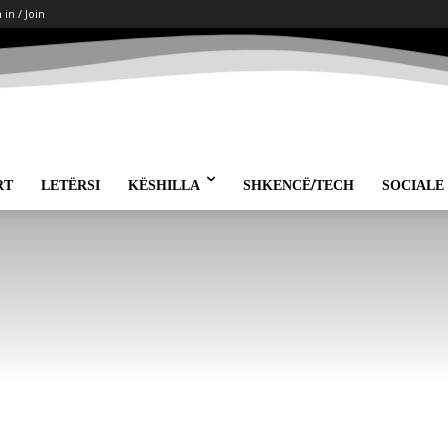
 in / Join
RT
LETËRSI
KËSHILLA
SHKENCË/TECH
SOCIALE