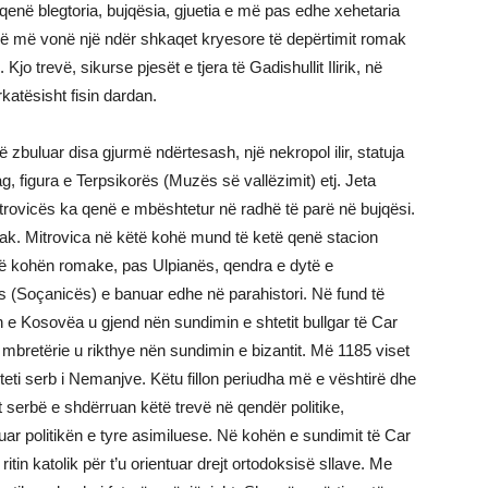
 qenë blegtoria, bujqësia, gjuetia e më pas edhe xehetaria
ërë më vonë një ndër shkaqet kryesore të depërtimit romak
o trevë, sikurse pjesët e tjera të Gadishullit Ilirik, në
katësisht fisin dardan.
ë zbuluar disa gjurmë ndërtesash, një nekropol ilir, statuja
g, figura e Terpsikorës (Muzës së vallëzimit) etj. Jeta
rovicës ka qenë e mbështetur në radhë të parë në bujqësi.
omak. Mitrovica në këtë kohë mund të ketë qenë stacion
Në kohën romake, pas Ulpianës, qendra e dytë e
(Soçanicës) e banuar edhe në parahistori. Në fund të
n e Kosovëa u gjend nën sundimin e shtetit bullgar të Car
mbretërie u rikthye nën sundimin e bizantit. Më 1185 viset
teti serb i Nemanjve. Këtu fillon periudha më e vështirë dhe
 serbë e shdërruan këtë trevë në qendër politike,
tuar politikën e tyre asimiluese. Në kohën e sundimit të Car
ritin katolik për t’u orientuar drejt ortodoksisë sllave. Me