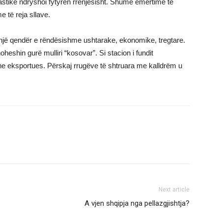
astike ndryshoi fytyrën rrënjësisht. Shumë emërtime të
 të reja sllave.
një qendër e rëndësishme ushtarake, ekonomike, tregtare.
oheshin gurë mulliri “kosovar”. Si stacion i fundit
he eksportues. Përskaj rrugëve të shtruara me kalldrëm u
Next article
A vjen shqipja nga pellazgjishtja?