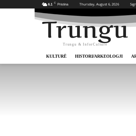
C
Thursday, August 6, 2026
Sign
6.1
Pristina
Trungu
Trungu & InforCulture
KULTURË
HISTORI/ARKEOLOGJI
A