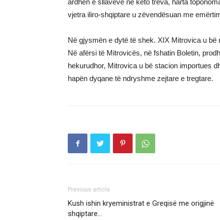
ardhen e sllavëve në këto treva, harta toponom
vjetra iliro-shqiptare u zëvendësuan me emërtime
Në gjysmën e dytë të shek. XIX Mitrovica u bë 
Në afërsi të Mitrovicës, në fshatin Boletin, prodh
hekurudhor, Mitrovica u bë stacion importues d
hapën dyqane të ndryshme zejtare e tregtare.
Previous article
Kush ishin kryeministrat e Greqisë me origjinë
shqiptare…