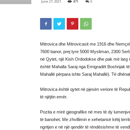
June 27, 2021
471
0
Mitrovica dhe Mitrovicasit me 1916 dhe Nemçeli
7600 banor, prej tyre 5000 Mysliman, 2300 Serb 
në Qytet, një Kish Ordodokse dhe pak më larg nj
është Mahalla Saraj nga Emigradët Boshnjak të a
Mahallë përpara ishte Saraj Mahallë). Të dhën
Mitrovica është qytet në pjesën veriore të Rep
të njëjtin emër.
Pozita e mirë gjeografike në mes të dy lumenjve 
të banohet. Me zhvillimin e xehetarisë këtij ter
ngritjen e në një qendër të rëndësishme të vend