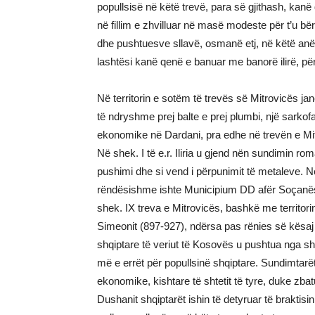
popullsisë në këtë trevë, para së gjithash, kanë
në fillim e zhvilluar në masë modeste për t’u b
dhe pushtuesve sllavë, osmanë etj, në këtë anë. Kj
lashtësi kanë qenë e banuar me banorë ilirë, për
Në territorin e sotëm të trevës së Mitrovicës jan
të ndryshme prej balte e prej plumbi, një sarkofa
ekonomike në Dardani, pra edhe në trevën e Mit
Në shek. I të e.r. Iliria u gjend nën sundimin r
pushimi dhe si vend i përpunimit të metaleve. 
rëndësishme ishte Municipium DD afër Soçanës 
shek. IX treva e Mitrovicës, bashkë me territori
Simeonit (897-927), ndërsa pas rënies së kësaj 
shqiptare të veriut të Kosovës u pushtua nga sh
më e errët për popullsinë shqiptare. Sundimtarët
ekonomike, kishtare të shtetit të tyre, duke zba
Dushanit shqiptarët ishin të detyruar të braktisin 