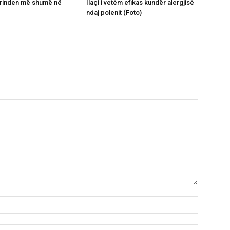
grinden më shumë në
Ilaçi i vetëm efikas kundër alergjisë
ndaj polenit (Foto)