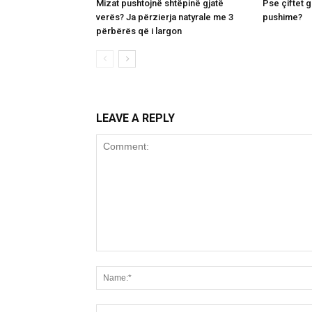
Mizat pushtojnë shtëpinë gjatë
Pse çiftet 
verës? Ja përzierja natyrale me 3
pushime?
përbërës që i largon
LEAVE A REPLY