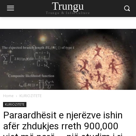
Trungu
Trungu & InforCulture
Home
KURIOZITETE
KURIOZITETE
Paraardhësit e njerëzve ishin
afër zhdukjes rreth 900,000