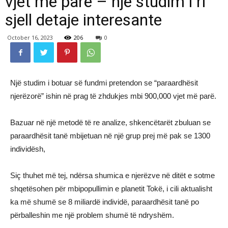
vjet më parë – një studim i ri
sjell detaje interesante
October 16, 2023
206
0
Një studim i botuar së fundmi pretendon se “paraardhësit
njerëzorë” ishin në prag të zhdukjes mbi 900,000 vjet më parë.
Bazuar në një metodë të re analize, shkencëtarët zbuluan se
paraardhësit tanë mbijetuan në një grup prej më pak se 1300
individësh,
Siç thuhet më tej, ndërsa shumica e njerëzve në ditët e sotme
shqetësohen për mbipopullimin e planetit Tokë, i cili aktualisht
ka më shumë se 8 miliardë individë, paraardhësit tanë po
përballeshin me një problem shumë të ndryshëm.