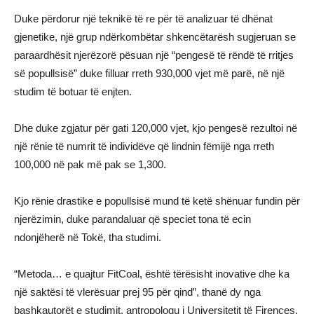
Duke përdorur një teknikë të re për të analizuar të dhënat
gjenetike, një grup ndërkombëtar shkencëtarësh sugjeruan se
paraardhësit njerëzorë pësuan një “pengesë të rëndë të rritjes
së popullsisë” duke filluar rreth 930,000 vjet më parë, në një
studim të botuar të enjten.
Dhe duke zgjatur për gati 120,000 vjet, kjo pengesë rezultoi në
një rënie të numrit të individëve që lindnin fëmijë nga rreth
100,000 në pak më pak se 1,300.
Kjo rënie drastike e popullsisë mund të ketë shënuar fundin për
njerëzimin, duke parandaluar që speciet tona të ecin
ndonjëherë në Tokë, tha studimi.
“Metoda… e quajtur FitCoal, është tërësisht inovative dhe ka
një saktësi të vlerësuar prej 95 për qind”, thanë dy nga
bashkautorët e studimit, antropologu i Universitetit të Firences,