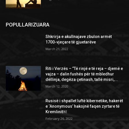
POPULLARIZUARA
​Shkrirja e akullnajave zbulon armët
1700-vjeçare të gjuetarëve
March 21, 2022
Riti i Verzës – ”Të rinjë e të reja – djemë e
vajza – dalin fushës për të mbledhur
dëllinja, degëza çetinash, tallë misri,...
March 12, 2020
Rusisë i shpallet luftë kibernetike, hakerët
e ‘Anonymous’ hakojnë faqen zyrtare të
Kremlinit￼
February 26, 2022