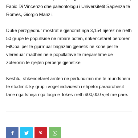
Fabio Di Vincenzo dhe paleontologu i Universitetit Sapienza të
Romës, Giorgio Manzi.
Duke përzgjedhur mostrat e gjenomit nga 3,154 njerëz në rreth
50 grupe të popullsisë në mbarë botën, shkencëtarët përdorën
FitCoal për të gjurmuar bagazhin gjenetik në kohë për të
vlerësuar madhësinë e popullatave të mëparshme që
zotëronin të njëjtën përbërje gjenetike.
Kështu, shkencëtarët arritën në përfundimin më të mundshëm
të studimit: ky grup i vogël individësh i shpëtoi paraardhësit
tanë nga fshirja nga faqja e Tokës rreth 900,000 vjet më parë.