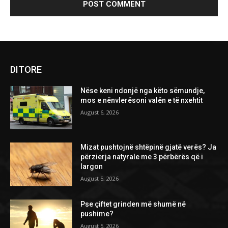
DITORE
Nëse keni ndonjë nga këto sëmundje,
mos e nënvlerësoni valën e të nxehtit
August 6, 2026
Mizat pushtojnë shtëpinë gjatë verës? Ja
përzierja natyrale me 3 përbërës që i
largon
August 5, 2026
Pse çiftet grinden më shumë në
pushime?
August 5, 2026