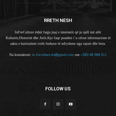
RRETH NESH
InForCulture është faqja juaj e internetit që ju sjell më afër
Kulturës,Historisë dhe Artit.Kjo faqe poashtu i`u ofron informacione të
sakta e kuriozitete rreth fushave të ndryshme nga rajoni dhe bota.
Na kontaktoni:
in.forculture.ks@gmail.com
ose
+383 49 584 011
FOLLOW US