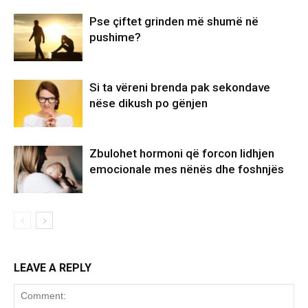
Pse çiftet grinden më shumë në
pushime?
Si ta vëreni brenda pak sekondave
nëse dikush po gënjen
Zbulohet hormoni që forcon lidhjen
emocionale mes nënës dhe foshnjës
LEAVE A REPLY