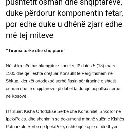
pushtetit osman dhe shqiptarëve,
duke përdorur komponentin fetar,
por edhe duke u dhënë zjarr edhe
më tej miteve
“Tirania turke dhe shqiptare”
Në shkresën bashkëngjitur si aneks, të datës 5 (18) mars
1905 dhe që i është drejtuar Konsullit të Përgjithshëm në
Shkup, klerikët ortodoksë serbë flasin për tiraninë e shtetit
osman dhe të shqiptarëve që duhet ta durojë popullsia serbe
në Kosovë.
I titulluar: Kisha Ortodokse Serbe dhe Komuniteti Shkollor në
Ipek/Pejës, dhe shënimin se dokumenti mbanë vulën e Kishës
Patriarkale Serbe në Ipek/Pejë, është një kopje e përkthyer