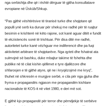
nga serbishtja dhe që i është dërguar të gjitha konsullatave
evropiane në Üsküb/Shkup.
“Pas gjithë vështirësive të tiranisë turke dhe shqiptare që
populli ynë serb ka duruar për shekuj me radhë për të ruajtur
besimin e krishterë në këto rajone, sot kanë aguar ditët e fundit
të ekzistencës sonë të trishtuar. Për disa ditë me radhë,
autoritetet turke kanë vëzhguar me indiferencë dhe pa fuqi
aktivitetet arbitrare të shqiptarëve. Nga qyteti dhe fshatrat ata
sulmojnë së bashku, duke mbajtur takime të fshehta dhe
publike në të cilat kishin qëllimet e tyre djallëzore dhe
shfarosjen e të gjithë atyre, që ne i kryqëzojmë me kryq”,
thuhet në shkresën e murgjve serbë, e cila për nga gjuha dhe
fryma e propagandës ngjason me propagandën kishtare
nacionaliste të KOS-it në vitet 1980, e deri më sot.
E gjithë kjo propagandë për terror dhe përndjekje të serbëve