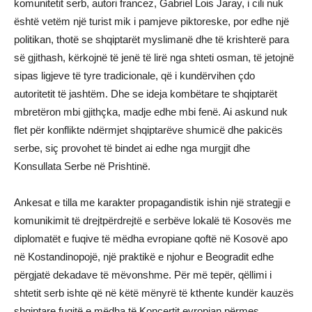
komunitetit serb, autori francez, Gabriel Lois Jaray, i cili nuk
është vetëm një turist mik i pamjeve piktoreske, por edhe një
politikan, thotë se shqiptarët myslimanë dhe të krishterë para
së gjithash, kërkojnë të jenë të lirë nga shteti osman, të jetojnë
sipas ligjeve të tyre tradicionale, që i kundërvihen çdo
autoritetit të jashtëm. Dhe se ideja kombëtare te shqiptarët
mbretëron mbi gjithçka, madje edhe mbi fenë. Ai askund nuk
flet për konflikte ndërmjet shqiptarëve shumicë dhe pakicës
serbe, siç provohet të bindet ai edhe nga murgjit dhe
Konsullata Serbe në Prishtinë.
Ankesat e tilla me karakter propagandistik ishin një strategji e
komunikimit të drejtpërdrejtë e serbëve lokalë të Kosovës me
diplomatët e fuqive të mëdha evropiane qoftë në Kosovë apo
në Kostandinopojë, një praktikë e njohur e Beogradit edhe
përgjatë dekadave të mëvonshme. Për më tepër, qëllimi i
shtetit serb ishte që në këtë mënyrë të kthente kundër kauzës
shqiptare fuqitë e mëdha të Koncertit evropian përmes