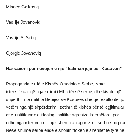
Mladen Gojkoviq
Vasilije Jovanoviq
Vasilije S. Sotiq
Gjorgje Jovanoviq
Narracioni për nevojën e një “hakmarrjeje për Kosovën”
Propaganda e tillë e Kishës Ortodokse Serbe, ishte
intensifikuar që nga krijimi i Mbretërisë serbe, dhe kishte një
shpërthim të mitit të Betejës së Kosovës dhe që rezultonte, jo
vetëm nga një shpërdorim i zotimit të kishës për të legjitimuar
ose justifikuar një ideologji politike agresive kombëtare, por
edhe nga interpretimi i pjesshëm i antagonizmit serbo-shqiptar.
Nëse shumë serbë ende e shohin ”tokën e shenjtë“ të tyre në