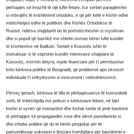
përhapjes së imazhit të një lufte fetare, kur serbët paraqiteshin
si mbrojtës të krishterimit ortodoks, e që për këtë e kishin edhe
mbështetjen edhe të politikës dhe Kishës Ortodokse të
Rusisë, ndërsa shqiptarët do të portretizoheshin si mysliman
dhe si popull që bashkë me shtetin osman bënin luftë kundër
të krishterëve në Ballkan. Serbët e Kosovës ishin të
instruktuar si të vepronin kundër interesave shqiptare të
Kosovës, merrnin detyra, mjete financiare për t’i përmbushur
këto kërkesa politike të Beogradit, që problemet apo ekseset
individuale t’i shfrytëzonin si instrument i vetëviktimizimit.
Përveç tjerash, kërkesa të tilla të përfaqësuesve të komunitetit
serb, të mbështjella me petkun e kërkesave fetare, në fakt
kishin si synim që manastiret dhe kishat serbe të jenë bastione
të përhapjes së propagandës ruse dhe idesë pansllaviste si
dhe shtabe politike që do të bënin përpjekje për të
pamundësuar suksesin e lëvizjes kombëtare për bashkimin e