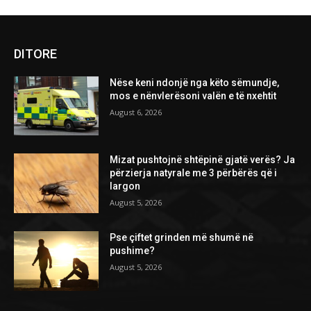
DITORE
Nëse keni ndonjë nga këto sëmundje,
mos e nënvlerësoni valën e të nxehtit
August 6, 2026
Mizat pushtojnë shtëpinë gjatë verës? Ja
përzierja natyrale me 3 përbërës që i
largon
August 5, 2026
Pse çiftet grinden më shumë në
pushime?
August 5, 2026