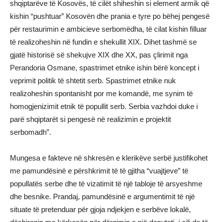
shqiptarëve të Kosovës, të cilët shiheshin si element armik që
kishin “pushtuar” Kosovën dhe prania e tyre po bëhej pengesë
për restaurimin e ambicieve serbomëdha, të cilat kishin filluar
të realizoheshin në fundin e shekullit XIX. Dihet tashmë se
gjatë historisë së shekujve XIX dhe XX, pas çlirimit nga
Perandoria Osmane, spastrimet etnike ishin bërë koncept i
veprimit politik të shtetit serb. Spastrimet etnike nuk
realizoheshin spontanisht por me komandë, me synim të
homogjenizimit etnik të popullit serb. Serbia vazhdoi duke i
parë shqiptarët si pengesë në realizimin e projektit
serbomadh”.
Mungesa e fakteve në shkresën e klerikëve serbë justifikohet
me pamundësinë e përshkrimit të të gjitha “vuajtjeve” të
popullatës serbe dhe të vizatimit të një tabloje të arsyeshme
dhe besnike. Prandaj, pamundësinë e argumentimit të një
situate të pretenduar për gjoja ndjekjen e serbëve lokalë,