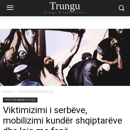
Trungu
Trungu & InforCulture
Home
HISTORI/ARKEOLOGJI
HISTORI/ARKEOLOGJI
Viktimizimi i serbëve,
mobilizimi kundër shqiptarëve