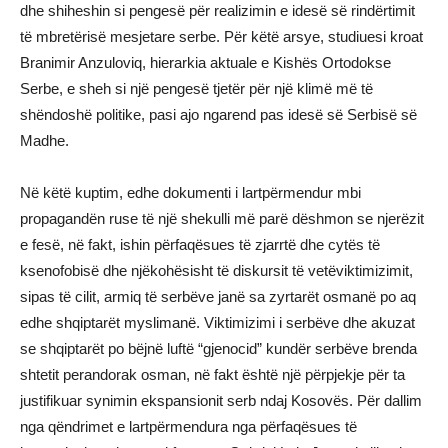
dhe shiheshin si pengesë për realizimin e idesë së rindërtimit
të mbretërisë mesjetare serbe. Për këtë arsye, studiuesi kroat
Branimir Anzuloviq, hierarkia aktuale e Kishës Ortodokse
Serbe, e sheh si një pengesë tjetër për një klimë më të
shëndoshë politike, pasi ajo ngarend pas idesë së Serbisë së
Madhe.
Në këtë kuptim, edhe dokumenti i lartpërmendur mbi
propagandën ruse të një shekulli më parë dëshmon se njerëzit
e fesë, në fakt, ishin përfaqësues të zjarrtë dhe cytës të
ksenofobisë dhe njëkohësisht të diskursit të vetëviktimizimit,
sipas të cilit, armiq të serbëve janë sa zyrtarët osmanë po aq
edhe shqiptarët myslimanë. Viktimizimi i serbëve dhe akuzat
se shqiptarët po bëjnë luftë “gjenocid” kundër serbëve brenda
shtetit perandorak osman, në fakt është një përpjekje për ta
justifikuar synimin ekspansionit serb ndaj Kosovës. Për dallim
nga qëndrimet e lartpërmendura nga përfaqësues të