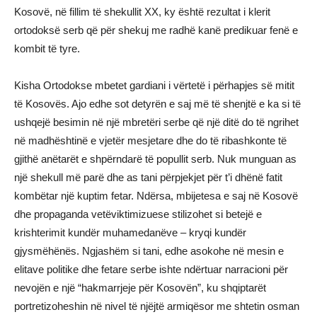
Kosovë, në fillim të shekullit XX, ky është rezultat i klerit
ortodoksë serb që për shekuj me radhë kanë predikuar fenë e
kombit të tyre.
Kisha Ortodokse mbetet gardiani i vërtetë i përhapjes së mitit
të Kosovës. Ajo edhe sot detyrën e saj më të shenjtë e ka si të
ushqejë besimin në një mbretëri serbe që një ditë do të ngrihet
në madhështinë e vjetër mesjetare dhe do të ribashkonte të
gjithë anëtarët e shpërndarë të popullit serb. Nuk munguan as
një shekull më parë dhe as tani përpjekjet për t’i dhënë fatit
kombëtar një kuptim fetar. Ndërsa, mbijetesa e saj në Kosovë
dhe propaganda vetëviktimizuese stilizohet si betejë e
krishterimit kundër muhamedanëve – kryqi kundër
gjysmëhënës. Ngjashëm si tani, edhe asokohe në mesin e
elitave politike dhe fetare serbe ishte ndërtuar narracioni për
nevojën e një “hakmarrjeje për Kosovën”, ku shqiptarët
portretizoheshin në nivel të njëjtë armiqësor me shtetin osman