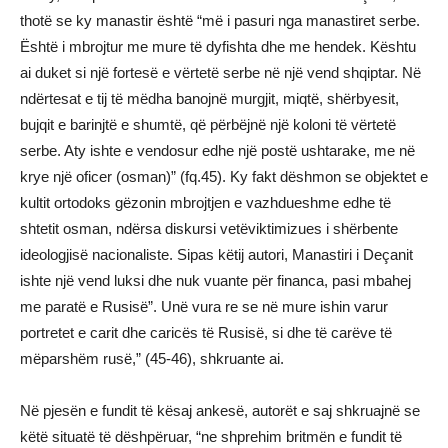
thotë se ky manastir është “më i pasuri nga manastiret serbe.
Është i mbrojtur me mure të dyfishta dhe me hendek. Kështu
ai duket si një fortesë e vërtetë serbe në një vend shqiptar. Në
ndërtesat e tij të mëdha banojnë murgjit, miqtë, shërbyesit,
bujqit e barinjtë e shumtë, që përbëjnë një koloni të vërtetë
serbe. Aty ishte e vendosur edhe një postë ushtarake, me në
krye një oficer (osman)” (fq.45). Ky fakt dëshmon se objektet e
kultit ortodoks gëzonin mbrojtjen e vazhdueshme edhe të
shtetit osman, ndërsa diskursi vetëviktimizues i shërbente
ideologjisë nacionaliste. Sipas këtij autori, Manastiri i Deçanit
ishte një vend luksi dhe nuk vuante për financa, pasi mbahej
me paratë e Rusisë”. Unë vura re se në mure ishin varur
portretet e carit dhe caricës të Rusisë, si dhe të carëve të
mëparshëm rusë,” (45-46), shkruante ai.
Në pjesën e fundit të kësaj ankesë, autorët e saj shkruajnë se
këtë situatë të dëshpëruar, “ne shprehim britmën e fundit të