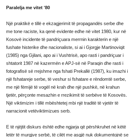
Paralelja me vitet ‘80
Një praktikë e tillë e ekzagjerimit të propagandës serbe dhe
me tone raciste, ka qenë evidente edhe në vitet 1980, kur në
Kosovë incidente të pandriçuara merrnin karakterin e një
fushate histerike dhe nacionaliste, si ai i Gjorgje Martinoviqit
(1985) nga Gjilani, apo ai i Vushtrisë, apo rasti i pandriçuar i
shtatorit 1987 në kazermën e APJ-së në Paraqin dhe rasti i
fotografisë së rrejshme nga fshati Prekallë (1987), ku imazhi i
një fshatareje serbe, të veshur si fshatare e rëndomtë serbe,
me një fëmijë të vogël në krah dhe një pushkë, në krahun
tjetër, përçonte mesazhin e rrezikimit të serbëve të Kosovës.
Një viktimizim i tillë mbështetej mbi një traditë të vjetër të
narracionit vetëviktimizues serb.
E të njëjtit diskurs është edhe ngjarja që përshkruhet në këtë
letër të murgjve serbë, të cilët me asgjë nuk dokumentojnë se