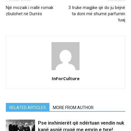
Një mozaik i rrallë romak
3 truke magjike që do ju bëjnë
zbulohet në Durrës
ta doni më shumë parfumin
tuaj
InForCulture
RELATED ARTICLES
MORE FROM AUTHOR
Pse inxhinierët që ndërtuan vendin nuk
kanë asnjë rrugë me emrin e tyre!