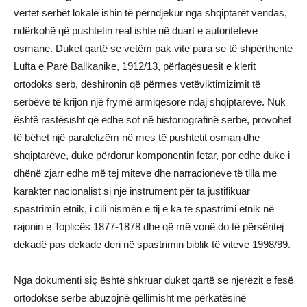
vërtet serbët lokalë ishin të përndjekur nga shqiptarët vendas,
ndërkohë që pushtetin real ishte në duart e autoriteteve
osmane. Duket qartë se vetëm pak vite para se të shpërthente
Lufta e Parë Ballkanike, 1912/13, përfaqësuesit e klerit
ortodoks serb, dëshironin që përmes vetëviktimizimit të
serbëve të krijon një frymë armiqësore ndaj shqiptarëve. Nuk
është rastësisht që edhe sot në historiografinë serbe, provohet
të bëhet një paralelizëm në mes të pushtetit osman dhe
shqiptarëve, duke përdorur komponentin fetar, por edhe duke i
dhënë zjarr edhe më tej miteve dhe narracioneve të tilla me
karakter nacionalist si një instrument për ta justifikuar
spastrimin etnik, i cili nismën e tij e ka te spastrimi etnik në
rajonin e Toplicës 1877-1878 dhe që më vonë do të përsëritej
dekadë pas dekade deri në spastrimin biblik të viteve 1998/99.
Nga dokumenti siç është shkruar duket qartë se njerëzit e fesë
ortodokse serbe abuzojnë qëllimisht me përkatësinë