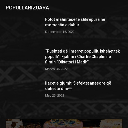
POPULLARIZUARA
Fotot mahnitëse të shkrepura në
momentin e duhur
December 16, 2020
“Pushteti që i merret popullit, kthehet tek
populli”. Fjalimi i Charlie Chaplin në
filmin “Diktatori i Madh”
March 28, 2022
Ilaçet e gjumit, 5 efektet anësore që
duhet të dini￼
May 23, 2022