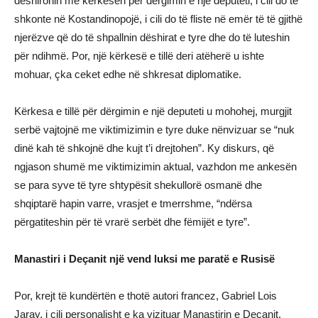
dëshironin me kërkesën për dërgimin e një deputeti, i cili do të
shkonte në Kostandinopojë, i cili do të fliste në emër të të gjithë
njerëzve që do të shpallnin dëshirat e tyre dhe do të luteshin
për ndihmë. Por, një kërkesë e tillë deri atëherë u ishte
mohuar, çka ceket edhe në shkresat diplomatike.
Kërkesa e tillë për dërgimin e një deputeti u mohohej, murgjit
serbë vajtojnë me viktimizimin e tyre duke nënvizuar se “nuk
dinë kah të shkojnë dhe kujt t’i drejtohen”. Ky diskurs, që
ngjason shumë me viktimizimin aktual, vazhdon me ankesën
se para syve të tyre shtypësit shekullorë osmanë dhe
shqiptarë hapin varre, vrasjet e tmerrshme, “ndërsa
përgatiteshin për të vrarë serbët dhe fëmijët e tyre”.
Manastiri i Deçanit një vend luksi me paratë e Rusisë
Por, krejt të kundërtën e thotë autori francez, Gabriel Lois
Jaray, i cili personalisht e ka vizituar Manastirin e Deçanit,