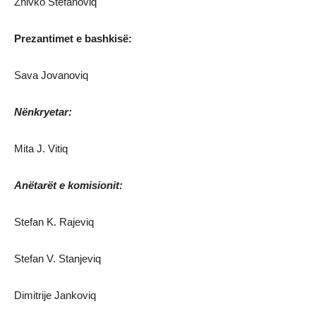
Zhivko Stefanoviq
Prezantimet e bashkisë:
Sava Jovanoviq
Nënkryetar:
Mita J. Vitiq
Anëtarët e komisionit:
Stefan K. Rajeviq
Stefan V. Stanjeviq
Dimitrije Jankoviq