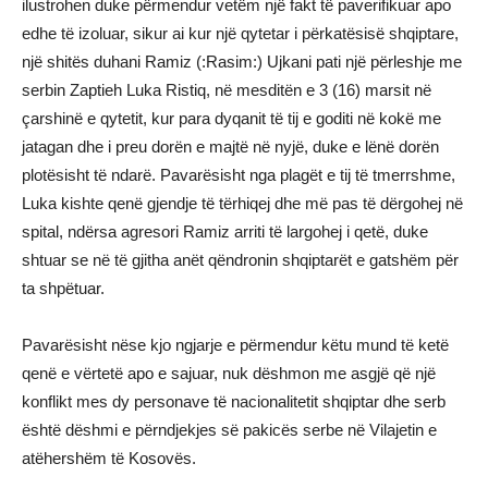
ilustrohen duke përmendur vetëm një fakt të paverifikuar apo
edhe të izoluar, sikur ai kur një qytetar i përkatësisë shqiptare,
një shitës duhani Ramiz (:Rasim:) Ujkani pati një përleshje me
serbin Zaptieh Luka Ristiq, në mesditën e 3 (16) marsit në
çarshinë e qytetit, kur para dyqanit të tij e goditi në kokë me
jatagan dhe i preu dorën e majtë në nyjë, duke e lënë dorën
plotësisht të ndarë. Pavarësisht nga plagët e tij të tmerrshme,
Luka kishte qenë gjendje të tërhiqej dhe më pas të dërgohej në
spital, ndërsa agresori Ramiz arriti të largohej i qetë, duke
shtuar se në të gjitha anët qëndronin shqiptarët e gatshëm për
ta shpëtuar.
Pavarësisht nëse kjo ngjarje e përmendur këtu mund të ketë
qenë e vërtetë apo e sajuar, nuk dëshmon me asgjë që një
konflikt mes dy personave të nacionalitetit shqiptar dhe serb
është dëshmi e përndjekjes së pakicës serbe në Vilajetin e
atëhershëm të Kosovës.