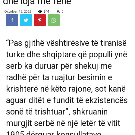
dhe loja me fenë
October 15, 2023
344
0
“Pas gjithë vështirësive të tiranisë
turke dhe shqiptare që populli ynë
serb ka duruar për shekuj me
radhë për ta ruajtur besimin e
krishterë në këto rajone, sot kanë
aguar ditët e fundit të ekzistencës
sonë të trishtuar”, shkruanin
murgjit serbë në një letër të vitit
1905 dërguar konsullatave