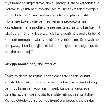
myslimane të shqiptarëve, duke i paraqitur ata si kërcënues të
vlerave të krishtera evropiane. Më tej, në shkresën e murgjve
serbë thuhet se “plani i osmanëve dhe shqiptarëve ishte të
fillonin me Lukën, dhe përmes kësaj të provokonin një
kasaphanë më të madhe dhe më pas t’i jepnin fund krishterimit
lokal serb. Për shkak se ata nuk kanë qenë në gjendje ta bëjnë
këtë për momentin, ata synojnë të kryejnë sulme të ngjashme
dhe pastaj thernin të gjithë të krishterët, gjë që me siguri do të
ndodhë së shpejti”.
Urrejtja racore ndaj shqiptarëve
Është evidente se i gjithë narracioni është i ndërtuar mbi
konstruktin e viktimizimit të serbëve lokalë, si një metodologji
për mobilizimin e nacionalizmit serb kundër shqiptarëve.
Urrejtja racore ndaj shqiptarëve ishte lajtmotiv i shtetit dhe
Kishës Ortodokse Serbe. Kjo frymë e urrejtjes raciste ndaj