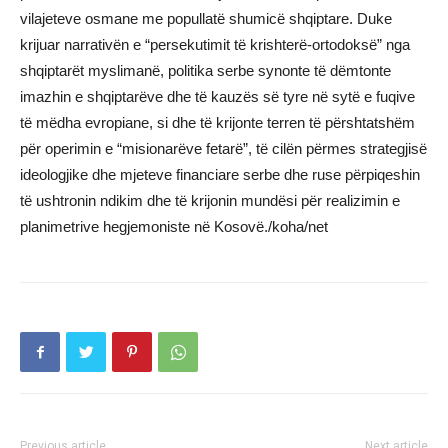
vilajeteve osmane me popullatë shumicë shqiptare. Duke
krijuar narrativën e “persekutimit të krishterë-ortodoksë” nga
shqiptarët myslimanë, politika serbe synonte të dëmtonte
imazhin e shqiptarëve dhe të kauzës së tyre në sytë e fuqive
të mëdha evropiane, si dhe të krijonte terren të përshtatshëm
për operimin e “misionarëve fetarë”, të cilën përmes strategjisë
ideologjike dhe mjeteve financiare serbe dhe ruse përpiqeshin
të ushtronin ndikim dhe të krijonin mundësi për realizimin e
planimetrive hegjemoniste në Kosovë./koha/net
Previous article
Next article