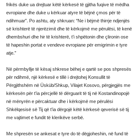
frikës duke ua drejtuar këtë kërkesë të gjitha fuqive të mëdha
evropiane dhe duke u kërkuar atyre të bëjnë çmos për të
ndihmuar”. Po ashtu, aty shkruan: “Ne i bëjmë thirrje ndjenjës
së krishterë të njerëzimit dhe të kërkojmë me përulësi, të kenë
dhembshuri dhe hir të krishterë, t’i shpëtonin dhe çlironin ose
të hapeshin portat e vendeve evropiane për emigrimin e tyre
atje.”
Në përmbyllje të kësaj shkrese bëhej e qartë se pos shpresës
për ndihmë, një kërkesë e tillë i drejtohej Konsullit të
Përgjithshëm në Üsküb/Shkup, Vilajet Kosovo, përgjegjës me
kërkesën për t’ia përcjellë të dërguarit të tij në Kostandinopojë
në mënyrën e përcaktuar dhe i kërkojmë me përulësi
Shkëlqesisë së Tij që t’ia dërgojë këtë kërkesë qeverisë së tij
me vajtimet e fundit të klerikëve serbë.
Me shpresën se ankesat e tyre do të dëgjoheshin, në fund të