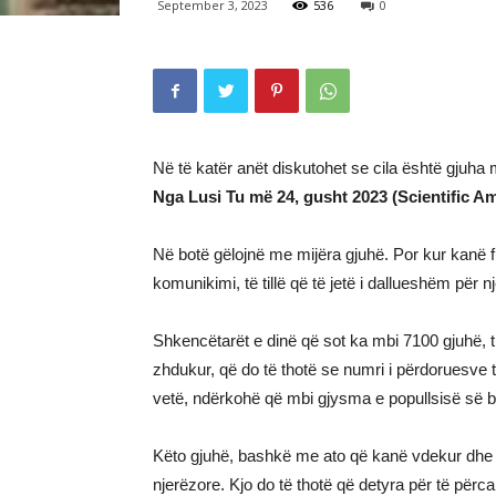
September 3, 2023
536
0
Në të katër anët diskutohet se cila është gjuha
Nga Lusi Tu më 24, gusht 2023 (Scientific A
Në botë gëlojnë me mijëra gjuhë. Por kur kanë fil
komunikimi, të tillë që të jetë i dallueshëm për 
Shkencëtarët e dinë që sot ka mbi 7100 gjuhë, t
zhdukur, që do të thotë se numri i përdoruesve t
vetë, ndërkohë që mbi gjysma e popullsisë së 
Këto gjuhë, bashkë me ato që kanë vdekur dhe 
njerëzore. Kjo do të thotë që detyra për të përc