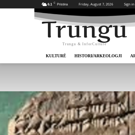
C
Friday, August 7, 2026
Sign in
6.1
Pristina
Trungu
Trungu & InforCulture
KULTURË
HISTORI/ARKEOLOGJI
A