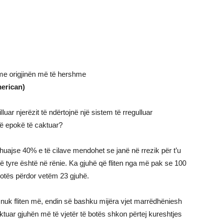
 me origjinën më të hershme
merican)
luar njerëzit të ndërtojnë një sistem të rregulluar
një epokë të caktuar?
huajse 40% e të cilave mendohet se janë në rrezik për t’u
ë tyre është në rënie. Ka gjuhë që fliten nga më pak se 100
botës përdor vetëm 23 gjuhë.
nuk fliten më, endin së bashku mijëra vjet marrëdhëniesh
aktuar gjuhën më të vjetër të botës shkon përtej kureshtjes