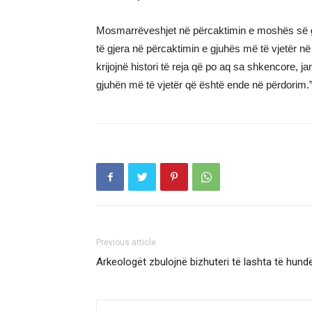
Mosmarrëveshjet në përcaktimin e moshës së g
të gjera në përcaktimin e gjuhës më të vjetër në bo
krijojnë histori të reja që po aq sa shkencore, j
gjuhën më të vjetër që është ende në përdorim.
Previous article
Arkeologët zbulojnë bizhuteri të lashta të hund