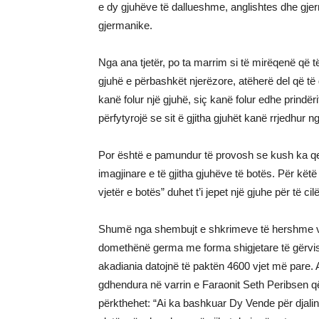
e dy gjuhëve të dallueshme, anglishtes dhe gjer
gjermanike.
Nga ana tjetër, po ta marrim si të mirëqenë që t
gjuhë e përbashkët njerëzore, atëherë del që të gji
kanë folur një gjuhë, siç kanë folur edhe prindë
përfytyrojë se sit ë gjitha gjuhët kanë rrjedhur n
Por është e pamundur të provosh se kush ka qen
imagjinare e të gjitha gjuhëve të botës. Për kë
vjetër e botës” duhet t’i jepet një gjuhe për të 
Shumë nga shembujt e shkrimeve të hershme vi
domethënë germa me forma shigjetare të gërvisht
akadiania datojnë të paktën 4600 vjet më pare. A
gdhendura në varrin e Faraonit Seth Peribsen që 
përkthehet: “Ai ka bashkuar Dy Vende për djalin 