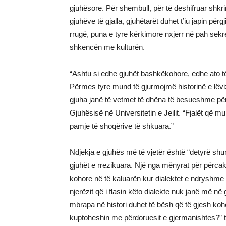
gjuhësore. Për shembull, për të deshifruar shkrim
gjuhëve të gjalla, gjuhëtarët duhet t’iu japin pë
rrugë, puna e tyre kërkimore nxjerr në pah sekre
shkencën me kulturën.
“Ashtu si edhe gjuhët bashkëkohore, edhe ato t
Përmes tyre mund të gjurmojmë historinë e lëviz
gjuha janë të vetmet të dhëna të besueshme pë
Gjuhësisë në Universitetin e Jeilit. “Fjalët që mu
pamje të shoqërive të shkuara.”
Ndjekja e gjuhës më të vjetër është “detyrë shum
gjuhët e rrezikuara. Një nga mënyrat për përcakt
kohore në të kaluarën kur dialektet e ndryshme
njerëzit që i flasin këto dialekte nuk janë më në 
mbrapa në histori duhet të bësh që të gjesh kohë
kuptoheshin me përdoruesit e gjermanishtes?” th