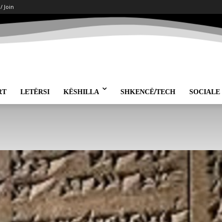
 / Join
RT
LETËRSI
KËSHILLA
SHKENCË/TECH
SOCIALE