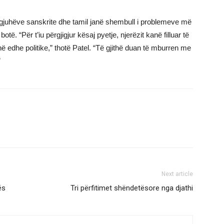
juhëve sanskrite dhe tamil janë shembull i problemeve më
të. “Për t’iu përgjigjur kësaj pyetje, njerëzit kanë filluar të
anë edhe politike,” thotë Patel. “Të gjithë duan të mburren me
”
Next article
ës
Tri përfitimet shëndetësore nga djathi