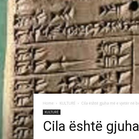
Home
KULTURË
Cila është gjuha më e vjetër në b
KULTURË
Cila është gjuh