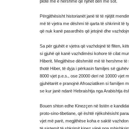
plotë më e hershme që njihet deri më sot.
Përgjithësisht historianët janë të të njëjtit men
më të vjetra me dëshmi të qarta të shkrimit të t
që nuk kanë pasardhës që jetojnë dhe vazhdojnë
Sa për gjuhët e vjetra që vazhdojnë të fliten, kë
si gjuhë që kanë vazhdimësi kohore të cilat mu
Hiberit. Megjithëse dëshmitë më të hershme të 
thotë Hiber, të dyja i përkasin familjes së gjuhë
8000 vjet p.e.s., ose 20000 deri në 10000 vjet 
gjuhëtarët e pranojnë Afroaziatiken si familjen m
se kur janë ndarë Hebraishtja nga Arabishtja ë
Bouen shton edhe Kinezçen në listën e kandidat
proto-sino-tibetiane, që është njëkohësisht par
vjet më parë, megjithëse koha e saktë vazhdo
të sistemit të shkrimit kinez vijnë nga mbishk