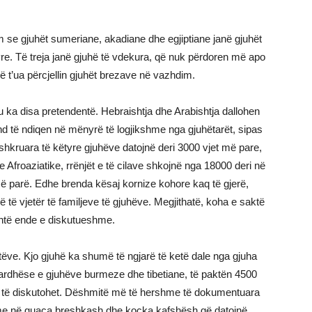
dim se gjuhët sumeriane, akadiane dhe egjiptiane janë gjuhët
yre. Të treja janë gjuhë të vdekura, që nuk përdoren më apo
 t’ua përcjellin gjuhët brezave në vazhdim.
tu ka disa pretendentë. Hebraishtja dhe Arabishtja dallohen
nd të ndiqen në mënyrë të logjikshme nga gjuhëtarët, sipas
shkruara të këtyre gjuhëve datojnë deri 3000 vjet më pare,
ve Afroaziatike, rrënjët e të cilave shkojnë nga 18000 deri në
më parë. Edhe brenda kësaj kornize kohore kaq të gjerë,
ë të vjetër të familjeve të gjuhëve. Megjithatë, koha e saktë
shtë ende e diskutueshme.
ëve. Kjo gjuhë ka shumë të ngjarë të ketë dale nga gjuha
aardhëse e gjuhëve burmeze dhe tibetiane, të paktën 4500
n të diskutohet. Dëshmitë më të hershme të dokumentuara
rime në guaca breshkash dhe kocka kafshësh që datojnë