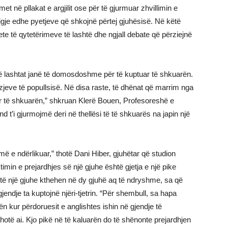
et në pllakat e argjilit ose për të gjurmuar zhvillimin e
rgjigje edhe pyetjeve që shkojnë përtej gjuhësisë. Në këtë
te të qytetërimeve të lashtë dhe ngjall debate që përziejnë
ë lashtat janë të domosdoshme për të kuptuar të shkuarën.
jeve të popullsisë. Në disa raste, të dhënat që marrim nga
r të shkuarën,” shkruan Klerë Bouen, Profesoreshë e
nd t’i gjurmojmë deri në thellësi të të shkuarës na japin një
ë e ndërlikuar,” thotë Dani Hiber, gjuhëtar që studion
imin e prejardhjes së një gjuhe është gjetja e një pike
 të një gjuhe kthehen në dy gjuhë aq të ndryshme, sa që
gjendje ta kuptojnë njëri-tjetrin. “Për shembull, sa hapa
n kur përdoruesit e anglishtes ishin në gjendje të
otë ai. Kjo pikë në të kaluarën do të shënonte prejardhjen