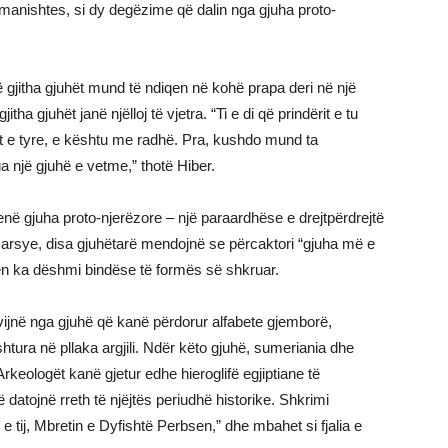
manishtes, si dy degëzime që dalin nga gjuha proto-
ë gjitha gjuhët mund të ndiqen në kohë prapa deri në një
tha gjuhët janë njëlloj të vjetra. “Ti e di që prindërit e tu
rit e tyre, e kështu me radhë. Pra, kushdo mund ta
ga një gjuhë e vetme,” thotë Hiber.
ë gjuha proto-njerëzore – një paraardhëse e drejtpërdrejtë
të arsye, disa gjuhëtarë mendojnë se përcaktori “gjuha më e
cilën ka dëshmi bindëse të formës së shkruar.
jnë nga gjuhë që kanë përdorur alfabete gjemborë,
ura në pllaka argjili. Ndër këto gjuhë, sumeriania dhe
rkeologët kanë gjetur edhe hieroglifë egjiptiane të
datojnë rreth të njëjtës periudhë historike. Shkrimi
e tij, Mbretin e Dyfishtë Perbsen,” dhe mbahet si fjalia e