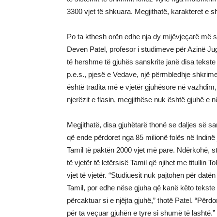
3300 vjet të shkuara. Megjithatë, karakteret e 
Po ta kthesh orën edhe nja dy mijëvjeçarë më s
Deven Patel, profesor i studimeve për Azinë Ju
të hershme të gjuhës sanskrite janë disa tekste 
p.e.s., pjesë e Vedave, një përmbledhje shkrime
është tradita më e vjetër gjuhësore në vazhdim, 
njerëzit e flasin, megjithëse nuk është gjuhë e 
Megjithatë, disa gjuhëtarë thonë se daljes së san
që ende përdoret nga 85 milionë folës në Indin
Tamil të paktën 2000 vjet më pare. Ndërkohë, s
të vjetër të letërsisë Tamil që njihet me titullin 
vjet të vjetër. “Studiuesit nuk pajtohen për dat
Tamil, por edhe nëse gjuha që kanë këto tekste
përcaktuar si e njëjta gjuhë,” thotë Patel. “Për
për ta veçuar gjuhën e tyre si shumë të lashtë.”