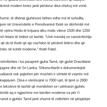
shkrimit modern kinez janë përdorur disa shekuj më vonë.
humë, të dhënat gjuhësore bëhen edhe më të turbullta.
gore në Universitetin e Pensilvanisë thotë se dëshmitë më
të vjetra Hindu të krijuara diku midis viteve 1500 dhe 1200
sh fetare të Indisë së lashtë. “Unë mendoj se sanskritishtja
që do të thotë që ajo vazhdon të përdorë letërsi dhe që
nënës në kohët moderne,” thotë Patel.
skritishtes i ka paraprirë gjuha Tamil, një gjuhë Dravidiane
ë jugore dhe në Sri Lanka. Shkencëtarët e dokumentojnë
tudiuesit nuk pajtohen për moshën e vërtetë të veprës më
Tolkappiyam. Disa e vlerësojnë si 7000 vjet, të tjerë si 2800
ën e teksteve të lashtë që mendohen se i përkasin gjuhës
 është aq e ngjashme me tamilen moderne sa për t’i
doruesit e gjuhës Tamil janë shumë të zellshëm në përpjekjet