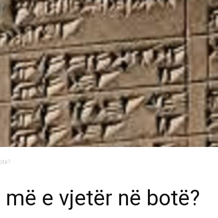
otë?
a më e vjetër në botë?