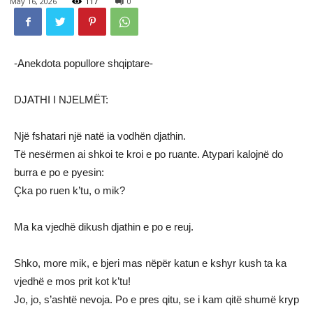
May 16, 2026
117
0
-Anekdota popullore shqiptare-
DJATHI I NJELMËT:
Një fshatari një natë ia vodhën djathin.
Të nesërmen ai shkoi te kroi e po ruante. Atypari kalojnë do
burra e po e pyesin:
Çka po ruen k’tu, o mik?
Ma ka vjedhë dikush djathin e po e reuj.
Shko, more mik, e bjeri mas nëpër katun e kshyr kush ta ka
vjedhë e mos prit kot k’tu!
Jo, jo, s’ashtë nevoja. Po e pres qitu, se i kam qitë shumë kryp