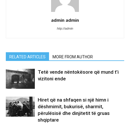
admin admin
http://admin
RELATED ARTICLES
MORE FROM AUTHOR
Tetë vende nëntokësore që mund t’i
vizitoni ende
Hiret që na shfaqen si një himn i
dëshmimit, bukurisë, sharmit,
përulësisë dhe dinjitetit të gruas
shqiptare