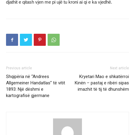
djathit e qitash vjen me pi ujë tu kroni ai qi e ka vjedhë.
Previous article
Next article
Shqipëria në “Andrees
Kryetari Mao e shkatërroi
Allgemeiner Handatlas” të vitit
Kinën – pastaj e ribëri sipas
1893: Një dëshmi e
imazhit të tij të dhunshëm
kartografisë gjermane