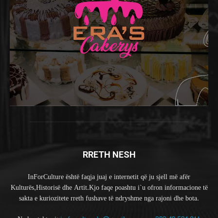
RRETH NESH
InForCulture është faqja juaj e internetit që ju sjell më afër
Kulturës,Historisë dhe Artit.Kjo faqe poashtu i`u ofron informacione të
sakta e kuriozitete rreth fushave të ndryshme nga rajoni dhe bota.