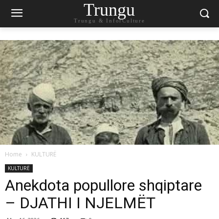
Trungu
Trungu & InforCulture
Home
KULTURË
KULTURË
Anekdota popullore shqiptare
– DJATHI I NJELMËT