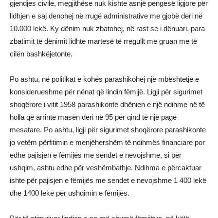
gjendjes civile, megjithëse nuk kishte asnjë pengesë ligjore për
lidhjen e saj denohej në rrugë administrative me gjobë deri në
10.000 lekë. Ky dënim nuk zbatohej, në rast se i dënuari, para
zbatimit të dënimit lidhte martesë të rregullt me gruan me të
cilën bashkëjetonte.
Po ashtu, në politikat e kohës parashikohej një mbështetje e
konsiderueshme për nënat që lindin fëmijë. Ligji për sigurimet
shoqërore i vitit 1958 parashikonte dhënien e një ndihme në të
holla që arrinte masën deri në 95 për qind të një page
mesatare. Po ashtu, ligji për sigurimet shoqërore parashikonte
jo vetëm përfitimin e menjëhershëm të ndihmës financiare por
edhe pajisjen e fëmijës me sendet e nevojshme, si për
ushqim, ashtu edhe për veshëmbathje. Ndihma e përcaktuar
ishte për pajisjen e fëmijës me sendet e nevojshme 1 400 lekë
dhe 1400 lekë për ushqimin e fëmijës.