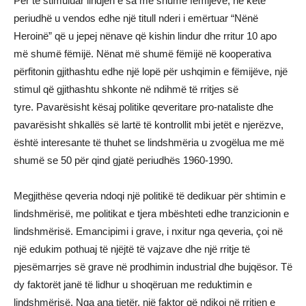
Për të stimuluar lindjen e sa më shumë fëmijëve, në këtë
periudhë u vendos edhe një titull nderi i emërtuar “Nënë
Heroinë” që u jepej nënave që kishin lindur dhe rritur 10 apo
më shumë fëmijë. Nënat më shumë fëmijë në kooperativa
përfitonin gjithashtu edhe një lopë për ushqimin e fëmijëve, një
stimul që gjithashtu shkonte në ndihmë të rritjes së
tyre. Pavarësisht kësaj politike qeveritare pro-nataliste dhe
pavarësisht shkallës së lartë të kontrollit mbi jetët e njerëzve,
është interesante të thuhet se lindshmëria u zvogëlua me më
shumë se 50 për qind gjatë periudhës 1960-1990.
Megjithëse qeveria ndoqi një politikë të dedikuar për shtimin e
lindshmërisë, me politikat e tjera mbështeti edhe tranzicionin e
lindshmërisë. Emancipimi i grave, i nxitur nga qeveria, çoi në
një edukim pothuaj të njëjtë të vajzave dhe një rritje të
pjesëmarrjes së grave në prodhimin industrial dhe bujqësor. Të
dy faktorët janë të lidhur u shoqëruan me reduktimin e
lindshmërisë. Nga ana tjetër, një faktor që ndikoi në rritjen e