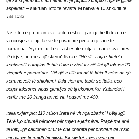
që ka si përfundim formimin e një populli kompakt nga të gjitha
aspektet”
– shkruan Toto te revista ‘Minerva’ e 10 shkurtit të
vitit 1933.
Në listën e propozimeve, autori është i pari që hedh tezën e
vendosjes së një takse të posaçme për ata që janë të
pamartuar. Synimi në këtë rast është nxitja e martesave mes
të rinjve, përmes një skemë fiskale.
“Në disa nga shtetet e
kontinentit europian është duke u zbatuar një ligj që takson 20
vjeçarët e pamartuar. Një gjë e tillë mund të bëjmë edhe ne që
kemi nevojë të shtohemi, fjala vjen me tepër se Italia, çdo
beqar taksohet sipas gjendjes së tij ekonomike. Katundari i
varfër me 20 franga ari në vit, i pasuri me 400.
Italia nxjerr plot 110 milion lireta në vit nga zbatimi i këtij ligji.
Tërë kjo shumë përdoret për rritjen e jetimëve.
Prapë me anë
të këtij ligji caktohen çmime dhe dhurata për prindërit që rrisin
një numër të madh fëmijësh. Ka një tok mënyrash për