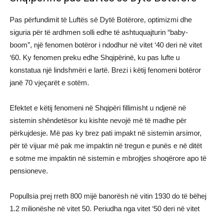
Pas përfundimit të Luftës së Dytë Botërore, optimizmi dhe
siguria për të ardhmen solli edhe të ashtuquajturin “baby-
boom”, një fenomen botëror i ndodhur në vitet ‘40 deri në vitet
‘60. Ky fenomen preku edhe Shqipërinë, ku pas lufte u
konstatua një lindshmëri e lartë. Brezi i këtij fenomeni botëror
janë 70 vjeçarët e sotëm.
Efektet e këtij fenomeni në Shqipëri fillimisht u ndjenë në
sistemin shëndetësor ku kishte nevojë më të madhe për
përkujdesje. Më pas ky brez pati impakt në sistemin arsimor,
për të vijuar më pak me impaktin në tregun e punës e në ditët
e sotme me impaktin në sistemin e mbrojtjes shoqërore apo të
pensioneve.
Popullsia prej rreth 800 mijë banorësh në vitin 1930 do të bëhej
1.2 milionëshe në vitet 50. Periudha nga vitet ‘50 deri në vitet