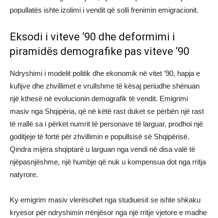
popullatës ishte izolimi i vendit që solli frenimin emigracionit.
Eksodi i viteve ‘90 dhe deformimi i
piramidës demografike pas viteve ‘90
Ndryshimi i modelit politik dhe ekonomik në vitet ’90, hapja e
kufijve dhe zhvillimet e vrullshme të kësaj periudhe shënuan
një kthesë në evolucionin demografik të vendit. Emigrimi
masiv nga Shqipëria, që në këtë rast duket se përbën një rast
të rrallë sa i përket numrit të personave të larguar, prodhoi një
goditjeje të fortë për zhvillimin e popullsisë së Shqipërisë.
Qindra mijëra shqiptarë u larguan nga vendi në disa valë të
njëpasnjëshme, një humbje që nuk u kompensua dot nga rritja
natyrore.
Ky emigrim masiv vlerësohet nga studiuesit se ishte shkaku
kryesor për ndryshimin rrënjësor nga një rritje vjetore e madhe