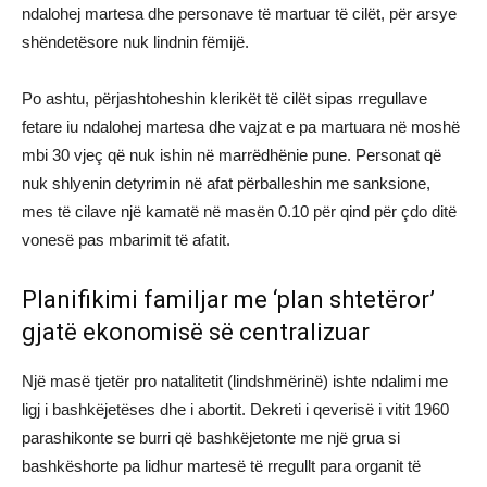
ndalohej martesa dhe personave të martuar të cilët, për arsye
shëndetësore nuk lindnin fëmijë.
Po ashtu, përjashtoheshin klerikët të cilët sipas rregullave
fetare iu ndalohej martesa dhe vajzat e pa martuara në moshë
mbi 30 vjeç që nuk ishin në marrëdhënie pune. Personat që
nuk shlyenin detyrimin në afat përballeshin me sanksione,
mes të cilave një kamatë në masën 0.10 për qind për çdo ditë
vonesë pas mbarimit të afatit.
Planifikimi familjar me ‘plan shtetëror’
gjatë ekonomisë së centralizuar
Një masë tjetër pro natalitetit (lindshmërinë) ishte ndalimi me
ligj i bashkëjetëses dhe i abortit. Dekreti i qeverisë i vitit 1960
parashikonte se burri që bashkëjetonte me një grua si
bashkëshorte pa lidhur martesë të rregullt para organit të