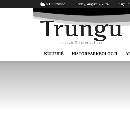
C
Friday, August 7, 2026
Sign in
6.1
Pristina
Trungu
Trungu & InforCulture
KULTURË
HISTORI/ARKEOLOGJI
A