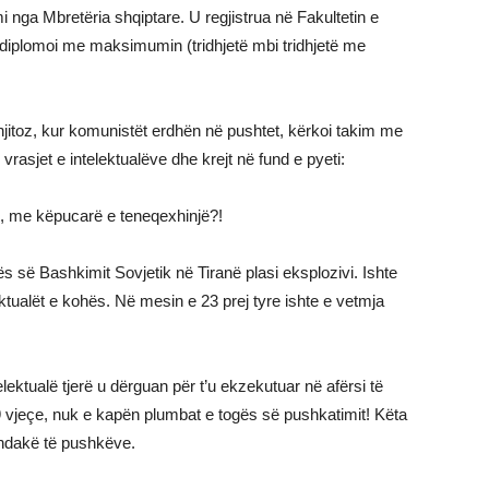
i nga Mbretëria shqiptare. U regjistrua në Fakultetin e
e diplomoi me maksimumin (tridhjetë mbi tridhjetë me
injitoz, kur komunistët erdhën në pushtet, kërkoi takim me
 vrasjet e intelektualëve dhe krejt në fund e pyeti:
, me këpucarë e teneqexhinjë?!
s së Bashkimit Sovjetik në Tiranë plasi eksplozivi. Ishte
ektualët e kohës. Në mesin e 23 prej tyre ishte e vetmja
ektualë tjerë u dërguan për t’u ekzekutuar në afërsi të
9 vjeçe, nuk e kapën plumbat e togës së pushkatimit! Këta
undakë të pushkëve.