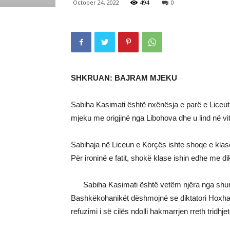
October 24, 2022
494
0
SHKRUAN: BAJRAM MJEKU
Sabiha Kasimati është nxënësja e parë e Liceut t
mjeku me origjinë nga Libohova dhe u lind në vi
Sabihaja në Liceun e Korçës ishte shoqe e klas
Për ironinë e fatit, shokë klase ishin edhe me d
Sabiha Kasimati është vetëm njëra nga shumë 
Bashkëkohanikët dëshmojnë se diktatori Hoxha, jo
refuzimi i së cilës ndolli hakmarrjen rreth tridhj