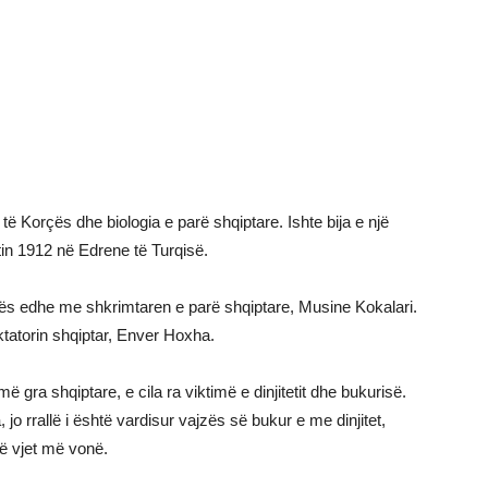
ë Korçës dhe biologia e parë shqiptare. Ishte bija e një
tin 1912 në Edrene të Turqisë.
ës edhe me shkrimtaren e parë shqiptare, Musine Kokalari.
iktatorin shqiptar, Enver Hoxha.
gra shqiptare, e cila ra viktimë e dinjitetit dhe bukurisë.
 rrallë i është vardisur vajzës së bukur e me dinjitet,
etë vjet më vonë.