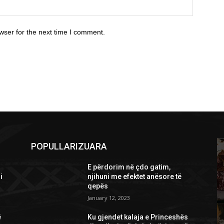
wser for the next time I comment.
POPULLARIZUARA
E përdorim në çdo gatim,
i
njihuni me efektet anësore të
qepës
January 12, 2023
ë
Ku gjendet kalaja e Princeshës