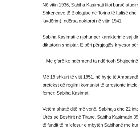
Në vitin 1936, Sabiha Kasimati fitoi bursë studim
Shkencave të Biologjisë në Torino të Italisë dh
lavdërim), ndërsa doktoroi në vitin 1941.
Sabiha Kasimati e njohur për karakterin e saj d
diktatorin shqiptar. E bëri përgjegjës kryesor për
– Me çfarë ke ndërmend ta ndërtosh Shqipërinë
Më 19 shkurt të vitit 1951, në hyrje të Ambasadë
pretekst që regjimi komunist të arrestonte intel
femër; Sabiha Kasimati!
Vetëm shtatë ditë më vonë, Sabihaja dhe 22 intel
Urës së Beshirit në Tiranë. Sabiha Kasimatin 3
të fundit të mllefosur e mbytën Sabihanë me k