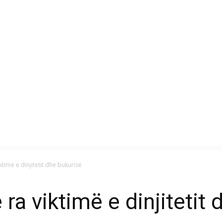
ktimë e dinjitetit dhe bukurisë
ra viktimë e dinjitetit