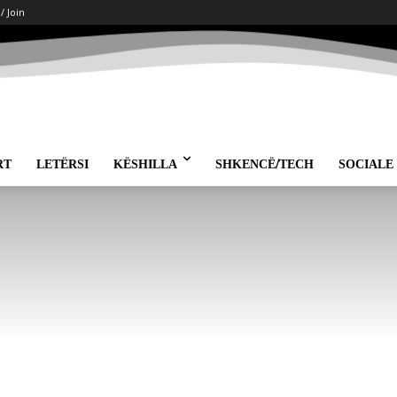
 / Join
RT
LETËRSI
KËSHILLA
SHKENCË/TECH
SOCIALE