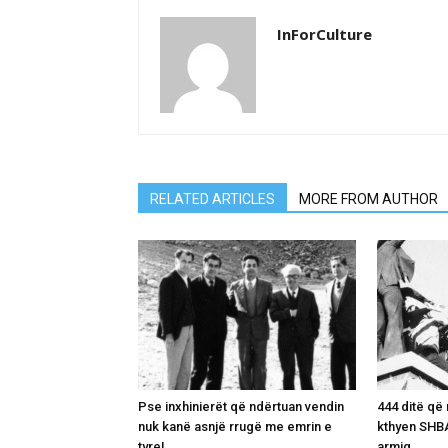
InForCulture
RELATED ARTICLES
MORE FROM AUTHOR
Pse inxhinierët që ndërtuan vendin
444 ditë që 
nuk kanë asnjë rrugë me emrin e
kthyen SHBA
tyre!
armiq