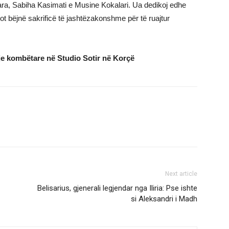
uara, Sabiha Kasimati e Musine Kokalari. Ua dedikoj edhe
sot bëjnë sakrificë të jashtëzakonshme për të ruajtur
e kombëtare në Studio Sotir në Korçë
Next article
Belisarius, gjenerali legjendar nga Iliria: Pse ishte
si Aleksandri i Madh