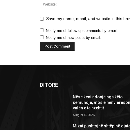
Save my name, email, and website in this bro
Notify me of follow-up comments by email.
Notify me of new posts by email.
DITORE
Nëse keni ndonjë nga këto
sëmundje, mos e nënvlerëson
valën e të nxehtit
August 6, 2026
Mizat pushtojnë shtëpinë gjat