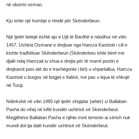
në oborrin osman.
Kjo ishte një humbje e rëndë për Skënderbeun.
Një tjetër betejë është ajo e Ujit të Bardhë e ndodhur në vitin
1457. Ushtria Osmane e drejtuar nga Hamza Kastrioti i cili e
kishte tradhëtuar Skënderbeun (Skënderbeu ishte bërë me
djalë ndaj Hamzait iu shua e drejta për të marrë postin e
drejtuesit pasi atë do e trashëgonte i biri) u shpartallua. Hamza
Kastrioti u burgos në brigjet e Italisë, më pas u lejua të shkojë
në Turqi.
Ndërkohë në vitin 1465 një tjetër shqiptar (arbër) si Ballaban
Pasha do vihej në luftë kundër ushtrisë së Skënderbeut.
Megjithëse Ballaban Pasha e njihte mirë terrenin ai sërish nuk
mundi dot tja dalë kundër ushtrisë së Skënderbeut.