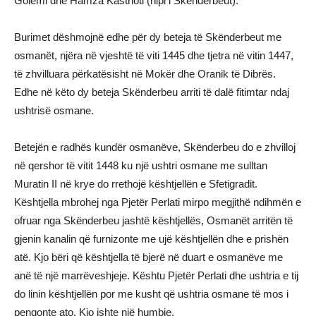
Golemi dhe Hamza Kastrioti (nipi i Skënderbeut).
Burimet dëshmojnë edhe për dy beteja të Skënderbeut me
osmanët, njëra në vjeshtë të viti 1445 dhe tjetra në vitin 1447,
të zhvilluara përkatësisht në Mokër dhe Oranik të Dibrës.
Edhe në këto dy beteja Skënderbeu arriti të dalë fitimtar ndaj
ushtrisë osmane.
Betejën e radhës kundër osmanëve, Skënderbeu do e zhvilloj
në qershor të vitit 1448 ku një ushtri osmane me sulltan
Muratin II në krye do rrethojë kështjellën e Sfetigradit.
Kështjella mbrohej nga Pjetër Perlati mirpo megjithë ndihmën e
ofruar nga Skënderbeu jashtë kështjellës, Osmanët arritën të
gjenin kanalin që furnizonte me ujë kështjellën dhe e prishën
atë. Kjo bëri që kështjella të bjerë në duart e osmanëve me
anë të një marrëveshjeje. Kështu Pjetër Perlati dhe ushtria e tij
do linin kështjellën por me kusht që ushtria osmane të mos i
pengonte ato. Kjo ishte një humbje.