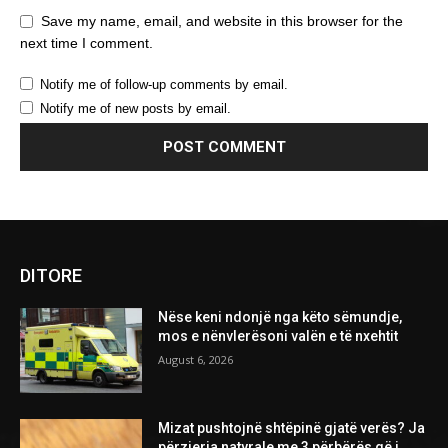
Save my name, email, and website in this browser for the
next time I comment.
Notify me of follow-up comments by email.
Notify me of new posts by email.
DITORE
Nëse keni ndonjë nga këto sëmundje,
mos e nënvlerësoni valën e të nxehtit
August 6, 2026
Mizat pushtojnë shtëpinë gjatë verës? Ja
përzierja natyrale me 3 përbërës që i