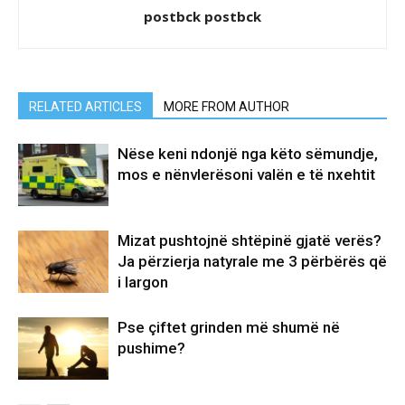
postbck postbck
RELATED ARTICLES
MORE FROM AUTHOR
Nëse keni ndonjë nga këto sëmundje,
mos e nënvlerësoni valën e të nxehtit
Mizat pushtojnë shtëpinë gjatë verës?
Ja përzierja natyrale me 3 përbërës që
i largon
Pse çiftet grinden më shumë në
pushime?