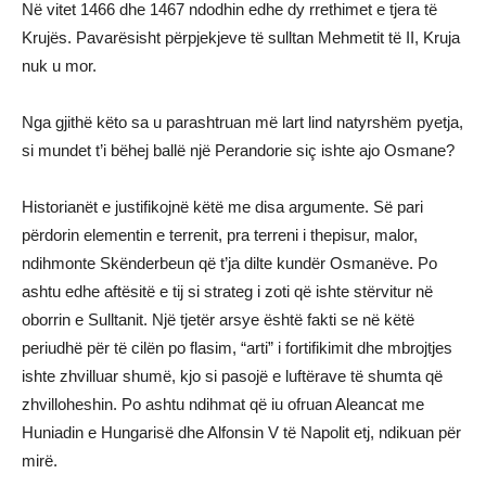
Në vitet 1466 dhe 1467 ndodhin edhe dy rrethimet e tjera të
Krujës. Pavarësisht përpjekjeve të sulltan Mehmetit të II, Kruja
nuk u mor.
Nga gjithë këto sa u parashtruan më lart lind natyrshëm pyetja,
si mundet t’i bëhej ballë një Perandorie siç ishte ajo Osmane?
Historianët e justifikojnë këtë me disa argumente. Së pari
përdorin elementin e terrenit, pra terreni i thepisur, malor,
ndihmonte Skënderbeun që t’ja dilte kundër Osmanëve. Po
ashtu edhe aftësitë e tij si strateg i zoti që ishte stërvitur në
oborrin e Sulltanit. Një tjetër arsye është fakti se në këtë
periudhë për të cilën po flasim, “arti” i fortifikimit dhe mbrojtjes
ishte zhvilluar shumë, kjo si pasojë e luftërave të shumta që
zhvilloheshin. Po ashtu ndihmat që iu ofruan Aleancat me
Huniadin e Hungarisë dhe Alfonsin V të Napolit etj, ndikuan për
mirë.