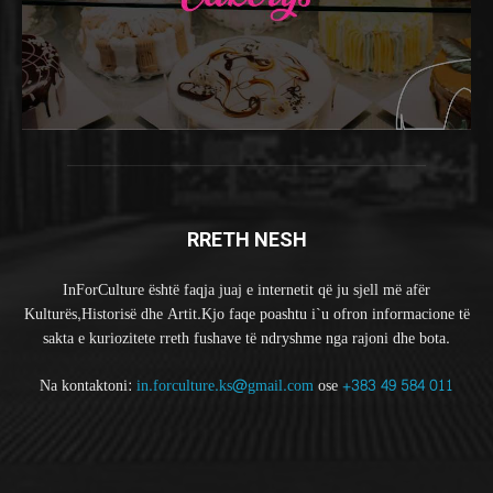
RRETH NESH
InForCulture është faqja juaj e internetit që ju sjell më afër
Kulturës,Historisë dhe Artit.Kjo faqe poashtu i`u ofron informacione të
sakta e kuriozitete rreth fushave të ndryshme nga rajoni dhe bota.
Na kontaktoni:
in.forculture.ks@gmail.com
ose
+383 49 584 011