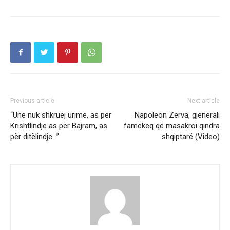
Previous article
Next article
“Unë nuk shkruej urime, as për
Napoleon Zerva, gjenerali
Krishtlindje as për Bajram, as
famëkeq që masakroi qindra
për ditëlindje…”
shqiptarë (Video)