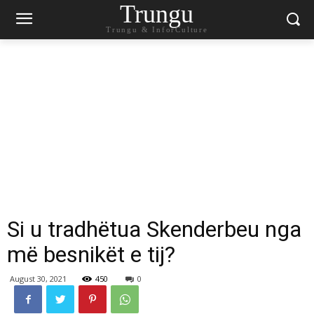
Trungu
Trungu & InforCulture
Si u tradhëtua Skenderbeu nga
më besnikët e tij?
August 30, 2021
450
0