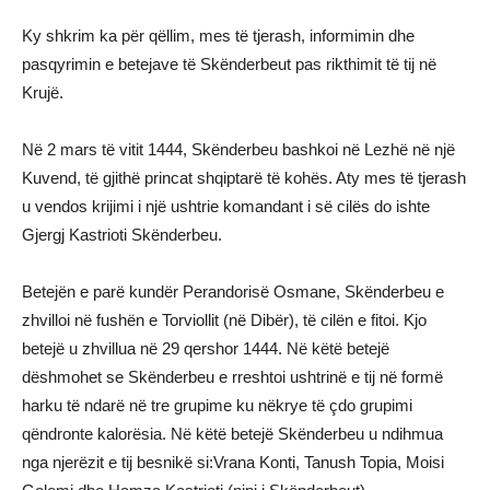
Ky shkrim ka për qëllim, mes të tjerash, informimin dhe
pasqyrimin e betejave të Skënderbeut pas rikthimit të tij në
Krujë.
Në 2 mars të vitit 1444, Skënderbeu bashkoi në Lezhë në një
Kuvend, të gjithë princat shqiptarë të kohës. Aty mes të tjerash
u vendos krijimi i një ushtrie komandant i së cilës do ishte
Gjergj Kastrioti Skënderbeu.
Betejën e parë kundër Perandorisë Osmane, Skënderbeu e
zhvilloi në fushën e Torviollit (në Dibër), të cilën e fitoi. Kjo
betejë u zhvillua në 29 qershor 1444. Në këtë betejë
dëshmohet se Skënderbeu e rreshtoi ushtrinë e tij në formë
harku të ndarë në tre grupime ku nëkrye të çdo grupimi
qëndronte kalorësia. Në këtë betejë Skënderbeu u ndihmua
nga njerëzit e tij besnikë si:Vrana Konti, Tanush Topia, Moisi