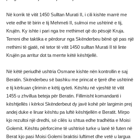
Në korrik të vitit 1450 Sulltan Murati II, i cili kishte marrë me
vete edhe të birin e tij Mehmeti II, sulmoi me ushtrinë e tij,
Krujën. Ky ishte i pari nga tre rrethimet që do pësojë Kruja.
Terreni dhe taktika e përdorur nga Skënderbeu bënë që pas një
rrethimi të gjatë, në tetor të vitit 1450 sulltan Murati II të linte
Krujën pa arritur dot ta merrte këtë kështjellë.
Në këtë periudhë ushtria Osmane kishte nën kontrollin e saj
Beratin. Skënderbeu së bashku me princat e tjerë dhe ushtrinë
e tij kërkuan çlirimin e këtij qyteti. Kështu në vjeshtë të vitit
1455 u zhvillua beteja për Beratin. Fillimisht komandanti i
kështjellës i kërkoi Skënderbeut dy javë kohë për largimin prej
andej duke e liruar kështu pa luftë kështjellën e Beratit. Mirpo
kjo rezultoi një dredhi, së cilës iu shtua edhe tradhëtia e Moisi
Golemit. Kështu përforcime të ushtrisë turke u lanë të futen në
Berat kjo pasi Moisi Golemi braktisi luftimet dhe vetë u largua