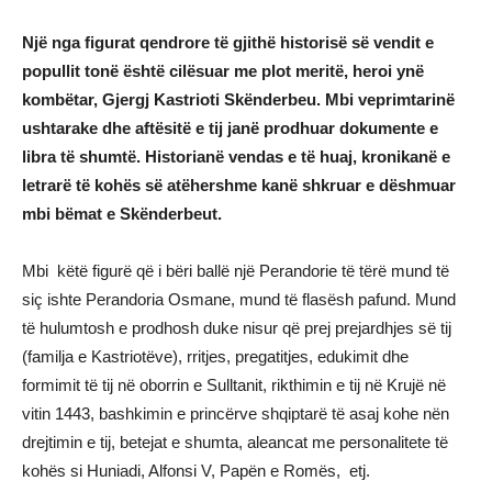
Një nga figurat qendrore të gjithë historisë së vendit e
popullit tonë është cilësuar me plot meritë, heroi ynë
kombëtar, Gjergj Kastrioti Skënderbeu. Mbi veprimtarinë
ushtarake dhe aftësitë e tij janë prodhuar dokumente e
libra të shumtë. Historianë vendas e të huaj, kronikanë e
letrarë të kohës së atëhershme kanë shkruar e dëshmuar
mbi bëmat e Skënderbeut.
Mbi këtë figurë që i bëri ballë një Perandorie të tërë mund të
siç ishte Perandoria Osmane, mund të flasësh pafund. Mund
të hulumtosh e prodhosh duke nisur që prej prejardhjes së tij
(familja e Kastriotëve), rritjes, pregatitjes, edukimit dhe
formimit të tij në oborrin e Sulltanit, rikthimin e tij në Krujë në
vitin 1443, bashkimin e princërve shqiptarë të asaj kohe nën
drejtimin e tij, betejat e shumta, aleancat me personalitete të
kohës si Huniadi, Alfonsi V, Papën e Romës, etj.