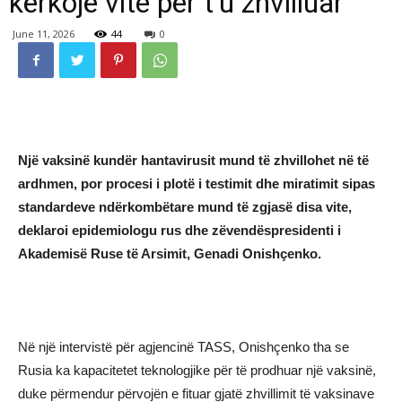
kërkojë vite për t’u zhvilluar
June 11, 2026
44
0
Një vaksinë kundër hantavirusit mund të zhvillohet në të
ardhmen, por procesi i plotë i testimit dhe miratimit sipas
standardeve ndërkombëtare mund të zgjasë disa vite,
deklaroi epidemiologu rus dhe zëvendëspresidenti i
Akademisë Ruse të Arsimit, Genadi Onishçenko.
Në një intervistë për agjencinë TASS, Onishçenko tha se
Rusia ka kapacitetet teknologjike për të prodhuar një vaksinë,
duke përmendur përvojën e fituar gjatë zhvillimit të vaksinave