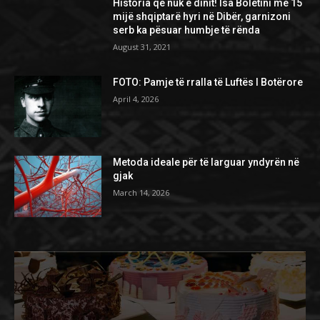
Historia që nuk e dinit! Isa Boletini me 15
mijë shqiptarë hyri në Dibër, garnizoni
serb ka pësuar humbje të rënda
August 31, 2021
FOTO: Pamje të rralla të Luftës I Botërore
April 4, 2026
Metoda ideale për të larguar yndyrën në
gjak
March 14, 2026