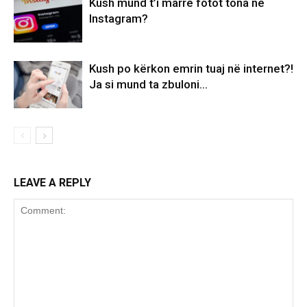
Kush mund t’i marrë fotot tona në
Instagram?
Kush po kërkon emrin tuaj në internet?!
Ja si mund ta zbuloni…
LEAVE A REPLY