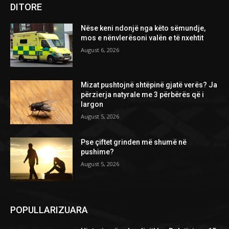
DITORE
Nëse keni ndonjë nga këto sëmundje,
mos e nënvlerësoni valën e të nxehtit
August 6, 2026
Mizat pushtojnë shtëpinë gjatë verës? Ja
përzierja natyrale me 3 përbërës që i
largon
August 5, 2026
Pse çiftet grinden më shumë në
pushime?
August 5, 2026
POPULLARIZUARA