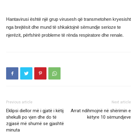
Hantavirusi është një grup virusesh që transmetohen kryesisht
nga brejtësit dhe mund të shkaktojnë sëmundje serioze te
njerëzit, përfshirë probleme të rënda respiratore dhe renale.
Previous article
Next article
Eklipsi diellor më i gjatë i këtij
Arrat ndihmojnë në shërimin e
shekulli po vjen dhe do të
këtyre 10 sëmundjeve
zgjasë më shumë se gjashtë
minuta