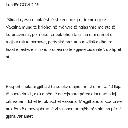
kundër COVID-19.
“Sfida kryesore nuk është shkencore, por teknologjike.
Vaksina mund të krijohet në mënyrë të ngjashme me atë të
koronavirusit, por nëse respektohen të gjitha standardet e
regjistrimit të barnave, përfshirë provat paraklinike dhe tre
fazat e testeve klinike, procesi do të zgjasë disa vite”, u shpreh
ai.
Eksperti theksoi gjithashtu se ekzistojnë më shumë se 40 lloje
të hantavirusit, çka e bën të nevojshme përcaktimin se ndaj
cilit variant duhet të fokusohet vaksina. Megjithatë, ai sqaroi se
nuk është e nevojshme të zhvillohen menjëherë vaksina për të
gjitha variantet.