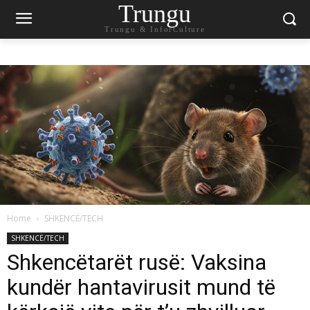
Trungu
Trungu & InforCulture
Home
SHKENCË/TECH
SHKENCË/TECH
Shkencëtarët rusë: Vaksina
kundër hantavirusit mund të