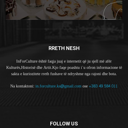
RRETH NESH
InForCulture është faqja juaj e internetit që ju sjell më afër
Kulturës,Historisë dhe Artit.Kjo faqe poashtu i`u ofron informacione të
sakta e kuriozitete rreth fushave të ndryshme nga rajoni dhe bota.
Na kontaktoni:
in.forculture.ks@gmail.com
ose
+383 49 584 011
FOLLOW US