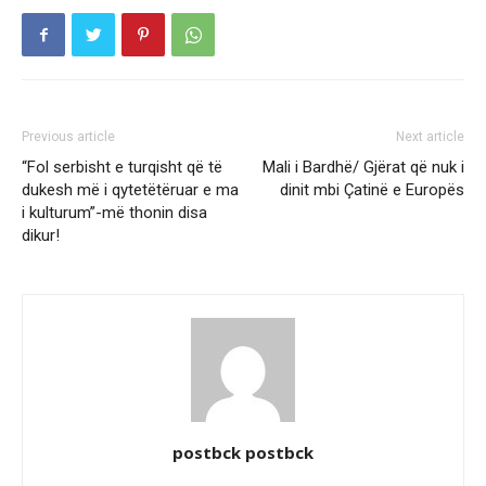
Previous article
Next article
“Fol serbisht e turqisht që të
Mali i Bardhë/ Gjërat që nuk i
dukesh më i qytetëtëruar e ma
dinit mbi Çatinë e Europës
i kulturum”-më thonin disa
dikur!
postbck postbck