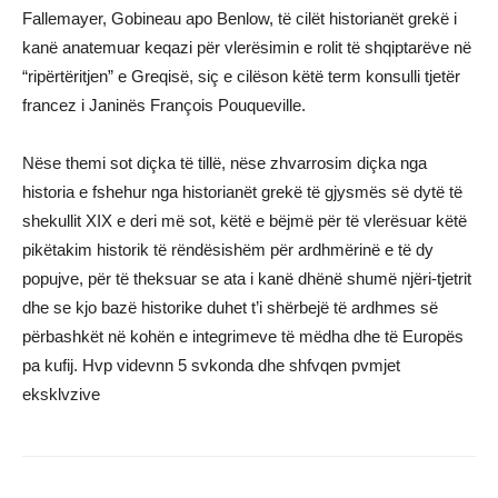
Fallemayer, Gobineau apo Benlow, të cilët historianët grekë i
kanë anatemuar keqazi për vlerësimin e rolit të shqiptarëve në
“ripërtëritjen” e Greqisë, siç e cilëson këtë term konsulli tjetër
francez i Janinës François Pouqueville.
Nëse themi sot diçka të tillë, nëse zhvarrosim diçka nga
historia e fshehur nga historianët grekë të gjysmës së dytë të
shekullit XIX e deri më sot, këtë e bëjmë për të vlerësuar këtë
pikëtakim historik të rëndësishëm për ardhmërinë e të dy
popujve, për të theksuar se ata i kanë dhënë shumë njëri-tjetrit
dhe se kjo bazë historike duhet t’i shërbejë të ardhmes së
përbashkët në kohën e integrimeve të mëdha dhe të Europës
pa kufij. Hvp videvnn 5 svkonda dhe shfvqen pvmjet
eksklvzive