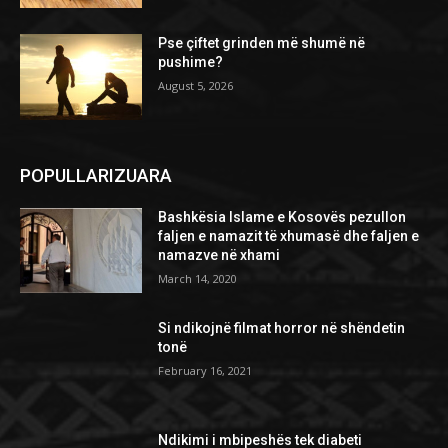
Pse çiftet grinden më shumë në
pushime?
August 5, 2026
POPULLARIZUARA
Bashkësia Islame e Kosovës pezullon
faljen e namazit të xhumasë dhe faljen e
namazve në xhami
March 14, 2020
Si ndikojnë filmat horror në shëndetin
tonë
February 16, 2021
Ndikimi i mbipeshës tek diabeti