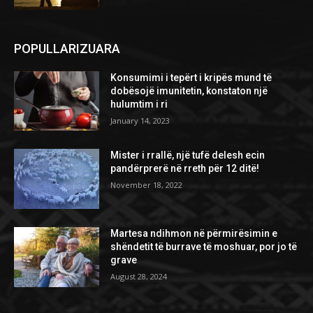
POPULLARIZUARA
Konsumimi i tepërt i kripës mund të
dobësojë imunitetin, konstaton një
hulumtim i ri
January 14, 2023
Mister i rrallë, një tufë delesh ecin
pandërprerë në rreth për 12 ditë!
November 18, 2022
Martesa ndihmon në përmirësimin e
shëndetit të burrave të moshuar, por jo të
grave
August 28, 2024