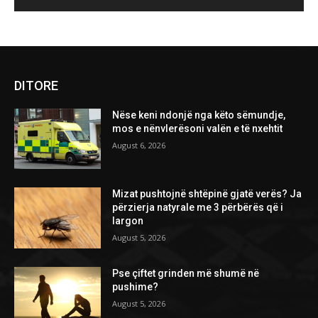
DITORE
Nëse keni ndonjë nga këto sëmundje,
mos e nënvlerësoni valën e të nxehtit
August 6, 2026
Mizat pushtojnë shtëpinë gjatë verës? Ja
përzierja natyrale me 3 përbërës që i
largon
August 5, 2026
Pse çiftet grinden më shumë në
pushime?
August 5, 2026