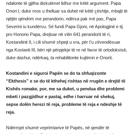
ndalonte të gjitha diskutimet lidhur me këtë argument. Papa
Onori I, duke mos u thelluar sa duhet në këtë çështje, mbajti të
njëjtin qëndrim me perandorin, ndërsa pak më pas, Papa
Severini iu kundërvu. Së fundi Papa Gjoni, në Apologjinë e tij
pro Honorio Papa, drejtuar në vitin 641 perandorit të ri,
Kostandinit II, i cili shumë shpejt u vra, për t’u zëvendësuar
nga Kostanti III, bëri një përpjekje të re në favor të ortodoksisë,
duke dashur, ndërkaq, ta rehabilitonte kujtimin e Onorit.
Kostandini e siguroi Papën se do ta shfuqizonte
“Ekthesis” e se do të kthehej rishtas në rrugën e drejtë të
Kishës romake, por, me sa duket, u pendua dhe problemi
mbeti i pazgjidhur e pastaj, edhe i harruar në shekuj,
sepse dolën herezi të reja, probleme të reja e ndeshje të
reja.
Ndërmjet shumë veprimtarive të Papës, në qendër të