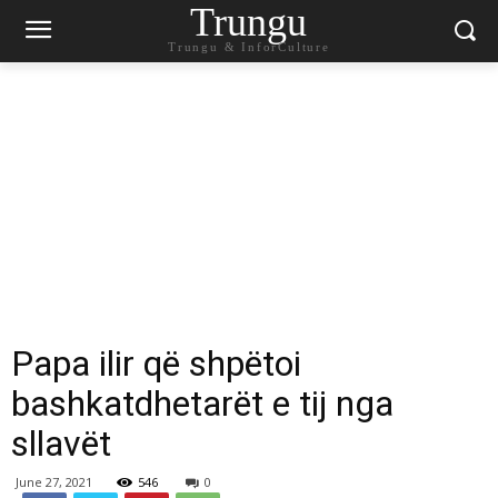
Trungu
Trungu & InforCulture
Papa ilir që shpëtoi
bashkatdhetarët e tij nga
sllavët
June 27, 2021
546
0