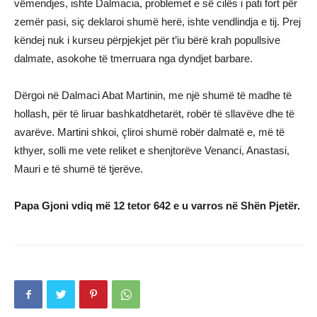
vëmendjes, ishte Dalmacia, problemet e së cilës i pati fort për
zemër pasi, siç deklaroi shumë herë, ishte vendlindja e tij. Prej
këndej nuk i kurseu përpjekjet për t’iu bërë krah popullsive
dalmate, asokohe të tmerruara nga dyndjet barbare.
Dërgoi në Dalmaci Abat Martinin, me një shumë të madhe të
hollash, për të liruar bashkatdhetarët, robër të sllavëve dhe të
avarëve. Martini shkoi, çliroi shumë robër dalmatë e, më të
kthyer, solli me vete reliket e shenjtorëve Venanci, Anastasi,
Mauri e të shumë të tjerëve.
Papa Gjoni vdiq më 12 tetor 642 e u varros në Shën Pjetër.