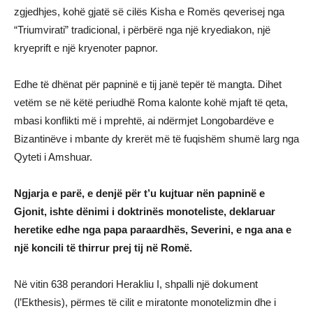
zgjedhjes, kohë gjatë së cilës Kisha e Romës qeverisej nga
“Triumvirati” tradicional, i përbërë nga një kryediakon, një
kryeprift e një kryenoter papnor.
Edhe të dhënat për papninë e tij janë tepër të mangta. Dihet
vetëm se në këtë periudhë Roma kalonte kohë mjaft të qeta,
mbasi konflikti më i mprehtë, ai ndërmjet Longobardëve e
Bizantinëve i mbante dy krerët më të fuqishëm shumë larg nga
Qyteti i Amshuar.
Ngjarja e parë, e denjë për t’u kujtuar nën papninë e
Gjonit, ishte dënimi i doktrinës monoteliste, deklaruar
heretike edhe nga papa paraardhës, Severini, e nga ana e
një koncili të thirrur prej tij në Romë.
Në vitin 638 perandori Herakliu I, shpalli një dokument
(l’Ekthesis), përmes të cilit e miratonte monotelizmin dhe i