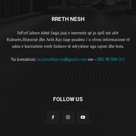
RRETH NESH
InForCulture është faqja juaj e internetit që ju sjell më afër
Kulturës,Historisë dhe Artit.Kjo faqe poashtu i`u ofron informacione të
sakta e kuriozitete rreth fushave të ndryshme nga rajoni dhe bota.
Na kontaktoni:
in.forculture.ks@gmail.com
ose
+383 49 584 011
FOLLOW US