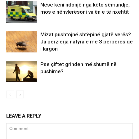
Nëse keni ndonjë nga këto sëmundje,
mos e nënvlerësoni valën e të nxehtit
Mizat pushtojnë shtëpinë gjatë verës?
Ja përzierja natyrale me 3 përbërës që
i largon
Pse çiftet grinden më shumë në
pushime?
LEAVE A REPLY