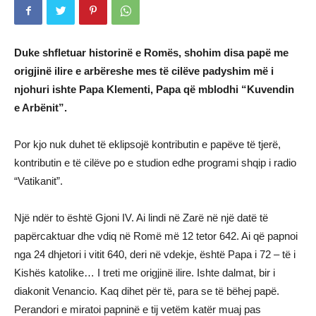
Duke shfletuar historinë e Romës, shohim disa papë me
origjinë ilire e arbëreshe mes të cilëve padyshim më i
njohuri ishte Papa Klementi, Papa që mblodhi “Kuvendin
e Arbënit”.
Por kjo nuk duhet të eklipsojë kontributin e papëve të tjerë,
kontributin e të cilëve po e studion edhe programi shqip i radio
“Vatikanit”.
Një ndër to është Gjoni IV. Ai lindi në Zarë në një datë të
papërcaktuar dhe vdiq në Romë më 12 tetor 642. Ai që papnoi
nga 24 dhjetori i vitit 640, deri në vdekje, është Papa i 72 – të i
Kishës katolike… I treti me origjinë ilire. Ishte dalmat, bir i
diakonit Venancio. Kaq dihet për të, para se të bëhej papë.
Perandori e miratoi papninë e tij vetëm katër muaj pas