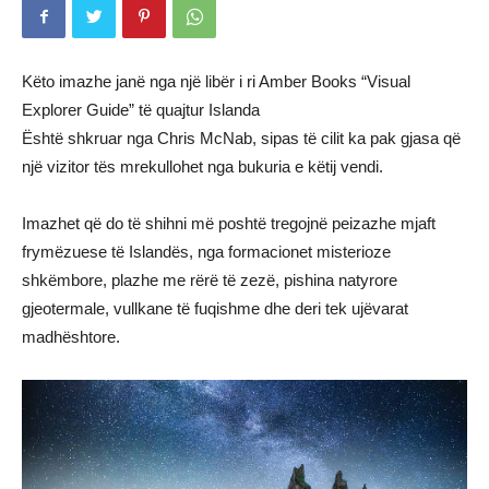
Këto imazhe janë nga një libër i ri Amber Books “Visual
Explorer Guide” të quajtur Islanda
Është shkruar nga Chris McNab, sipas të cilit ka pak gjasa që
një vizitor tës mrekullohet nga bukuria e këtij vendi.
Imazhet që do të shihni më poshtë tregojnë peizazhe mjaft
frymëzuese të Islandës, nga formacionet misterioze
shkëmbore, plazhe me rërë të zezë, pishina natyrore
gjeotermale, vullkane të fuqishme dhe deri tek ujëvarat
madhështore.