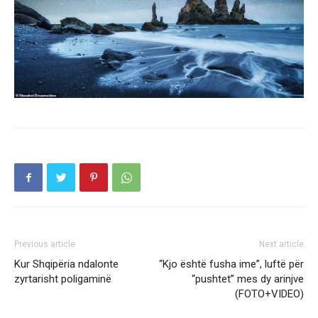
Previous article
Next article
Kur Shqipëria ndalonte
“Kjo është fusha ime”, luftë për
zyrtarisht poligaminë
“pushtet” mes dy arinjve
(FOTO+VIDEO)