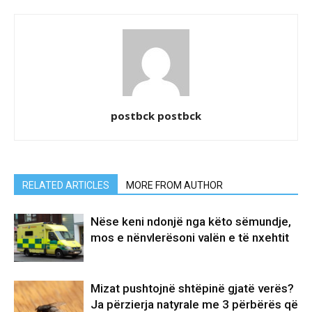
postbck postbck
RELATED ARTICLES
MORE FROM AUTHOR
Nëse keni ndonjë nga këto sëmundje,
mos e nënvlerësoni valën e të nxehtit
Mizat pushtojnë shtëpinë gjatë verës?
Ja përzierja natyrale me 3 përbërës që