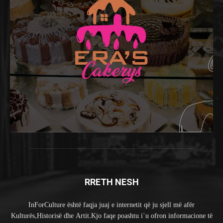
RRETH NESH
InForCulture është faqja juaj e internetit që ju sjell më afër
Kulturës,Historisë dhe Artit.Kjo faqe poashtu i`u ofron informacione të