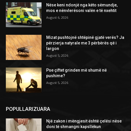
Nëse keni ndonjë nga këto sëmundje,
mos e nënvlerësoni valën e të nxehtit
August 6, 2026
Mizat pushtojnë shtëpinë gjatë verës? Ja
përzierja natyrale me 3 përbërës që i
largon
August 5, 2026
Pse çiftet grinden më shumë në
pushime?
August 5, 2026
POPULLARIZUARA
Një zakon i mëngjesit është çelësi nëse
doni të shmangni kapsllëkun