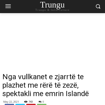
Trungu
Trungu & InforCulture
Nga vullkanet e zjarrtë te
plazhet me rërë të zezë,
spektakli me emrin Islandë
May 22, 2021
743
0