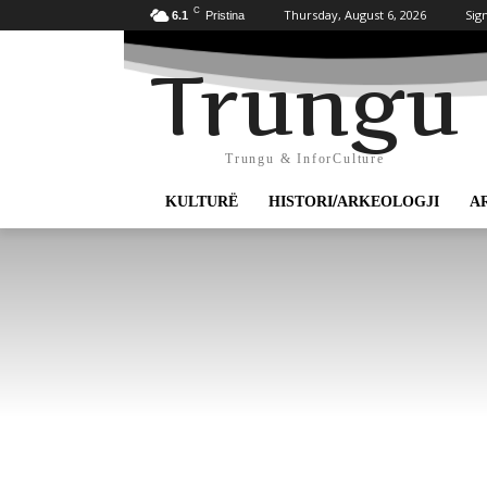
C
Thursday, August 6, 2026
Sign
6.1
Pristina
Trungu
Trungu & InforCulture
KULTURË
HISTORI/ARKEOLOGJI
A