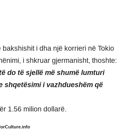
bakshishit i dha një korrieri në Tokio
ënimi, i shkruar gjermanisht, thoshte:
htë do të sjellë më shumë lumturi
he shqetësimi i vazhdueshëm që
për 1.56 milion dollarë.
forCulture.info