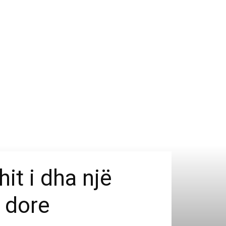
it i dha një
 dore