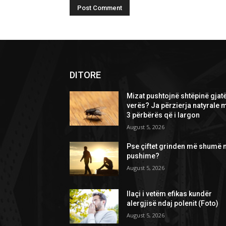
DITORE
Mizat pushtojnë shtëpinë gjat
verës? Ja përzierja natyrale 
3 përbërës që i largon
August 5, 2026
Pse çiftet grinden më shumë 
pushime?
August 5, 2026
Ilaçi i vetëm efikas kundër
alergjisë ndaj polenit (Foto)
August 5, 2026