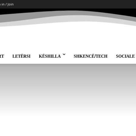
 in / Join
RT
LETËRSI
KËSHILLA
SHKENCË/TECH
SOCIALE