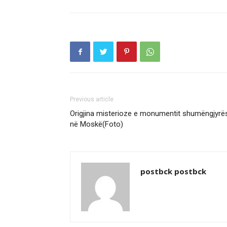
Previous article
Origjina misterioze e monumentit shumëngjyrë
në Moskë(Foto)
postbck postbck