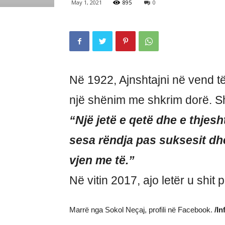
May 1, 2021
895
0
Në 1922, Ajnshtajni në vend të 
një shënim me shkrim dorë. Sh
“Një jetë e qetë dhe e thjes
sesa rëndja pas suksesit d
vjen me të.”
Në vitin 2017, ajo letër u shit 
Marrë nga Sokol Neçaj, profili në Facebook.
/In