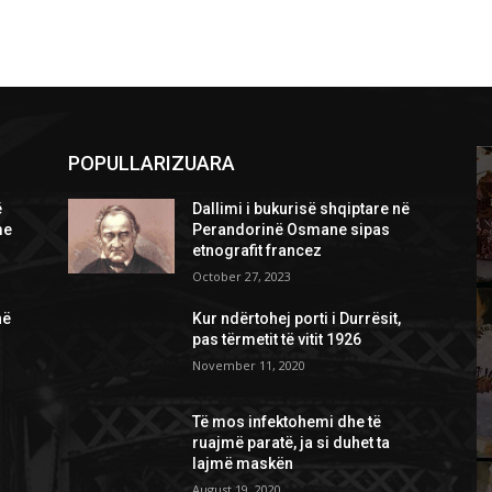
POPULLARIZUARA
ë
Dallimi i bukurisë shqiptare në
me
Perandorinë Osmane sipas
etnografit francez
October 27, 2023
në
Kur ndërtohej porti i Durrësit,
pas tërmetit të vitit 1926
November 11, 2020
Të mos infektohemi dhe të
ruajmë paratë, ja si duhet ta
lajmë maskën
August 19, 2020