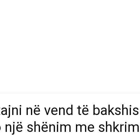
jni në vend të bakshish
io një shënim me shkrim