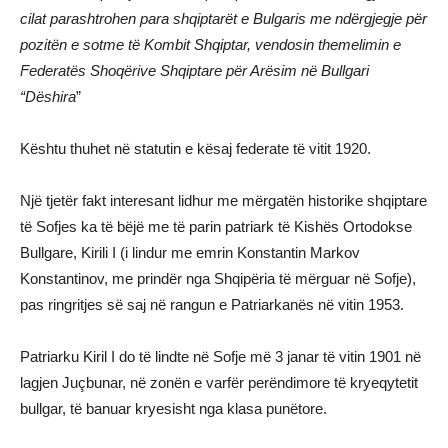
cilat parashtrohen para shqiptarët e Bulgaris me ndërgjegje për
pozitën e sotme të Kombit Shqiptar, vendosin themelimin e
Federatës Shoqërive Shqiptare për Arësim në Bullgari
“Dëshira
”
Kështu thuhet në statutin e kësaj federate të vitit 1920.
Një tjetër fakt interesant lidhur me mërgatën historike shqiptare
të Sofjes ka të bëjë me të parin patriark të Kishës Ortodokse
Bullgare, Kirili I (i lindur me emrin Konstantin Markov
Konstantinov, me prindër nga Shqipëria të mërguar në Sofje),
pas ringritjes së saj në rangun e Patriarkanës në vitin 1953.
Patriarku Kiril I do të lindte në Sofje më 3 janar të vitin 1901 në
lagjen Juçbunar, në zonën e varfër perëndimore të kryeqytetit
bullgar, të banuar kryesisht nga klasa punëtore.