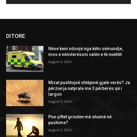
DITORE
Nëse keni ndonjë nga këto sëmundje,
mos e nënvlerësoni valën e të nxehtit
August 6, 2026
Mizat pushtojnë shtëpinë gjatë verës? Ja
përzierja natyrale me 3 përbërës që i
largon
August 5, 2026
Pse çiftet grinden më shumë në
pushime?
August 5, 2026