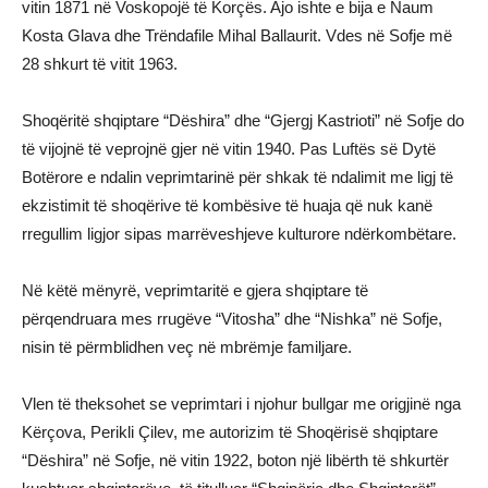
vitin 1871 në Voskopojë të Korçës. Ajo ishte e bija e Naum
Kosta Glava dhe Trëndafile Mihal Ballaurit. Vdes në Sofje më
28 shkurt të vitit 1963.
Shoqëritë shqiptare “Dëshira” dhe “Gjergj Kastrioti” në Sofje do
të vijojnë të veprojnë gjer në vitin 1940. Pas Luftës së Dytë
Botërore e ndalin veprimtarinë për shkak të ndalimit me ligj të
ekzistimit të shoqërive të kombësive të huaja që nuk kanë
rregullim ligjor sipas marrëveshjeve kulturore ndërkombëtare.
Në këtë mënyrë, veprimtaritë e gjera shqiptare të
përqendruara mes rrugëve “Vitosha” dhe “Nishka” në Sofje,
nisin të përmblidhen veç në mbrëmje familjare.
Vlen të theksohet se veprimtari i njohur bullgar me origjinë nga
Kërçova, Perikli Çilev, me autorizim të Shoqërisë shqiptare
“Dëshira” në Sofje, në vitin 1922, boton një libërth të shkurtër