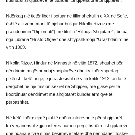
kushtuar shqiptarëve, të titulluar “Shqipëria dhe Shqiptarët”.
Ndërkaq një tjetër libër i botuar në fillimshekullin e XX në Sofje,
është ai i veprimtarit të njohur bullgar Nikolla Rizov (me
pseudonimin “Diplomati”) me titullin “Rilindja Shqiptare” , botuar
nga Libraria “Hristo Olçev” dhe shtypshkronja “Grazhdanin” në
vitin 1909.
Nikolla Rizov, i lindur në Manastir në vitin 1872, shquhet për
qëndrimin miqësor ndaj shqiptarëve dhe ky libër shpërfaq
pikërisht këtë prirje, e jo rastësisht në vitin kritik 1912, ai do të
dërgohet në një mision sekret në Shqipëri, me gjasë për të
koordinuar qëndrimet me shqiptarët kundër armiqve të
përbashkët.
Në këtë libër gjejmë plot të dhëna interesante për shqiptarët,
ku veçanërisht zgjon interes numri i përgjithshëm i shqiptarëve
dhe ndarja e tyre sipas besimeve fetare dhe nënndarjet Toskë-