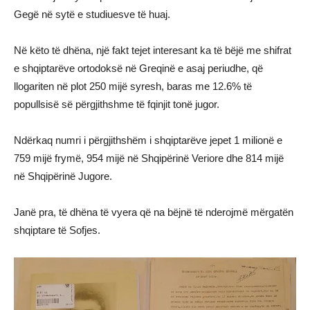
Gegë në sytë e studiuesve të huaj.
Në këto të dhëna, një fakt tejet interesant ka të bëjë me shifrat
e shqiptarëve ortodoksë në Greqinë e asaj periudhe, që
llogariten në plot 250 mijë syresh, baras me 12.6% të
popullsisë së përgjithshme të fqinjit tonë jugor.
Ndërkaq numri i përgjithshëm i shqiptarëve jepet 1 milionë e
759 mijë frymë, 954 mijë në Shqipërinë Veriore dhe 814 mijë
në Shqipërinë Jugore.
Janë pra, të dhëna të vyera që na bëjnë të nderojmë mërgatën
shqiptare të Sofjes.