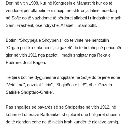
Deri në vitin 1908, kur në Kongresin e Manastirit kur do të
vendosej për alfabetin e ri shqip me shkronja latine, ndërkaq
në Sofje do të vazhdonte të përdorej alfabeti i rilindasit të madh
Sami Frashërit, ose ndryshe, Alfabeti i Stambollit.
Botimi “Shqypëja e Shqypënis” do të vinte me nëntitullin
“Organ politiko-shkencor”, si gazetë do të botohej në periudhën
gjer në vitin 1911 nga patrioti i madh shqiptar nga Reka e
Epërme, Josif Bageri.
Të tjera botime dygjuhëshe shqiptare në Sofje do të jenë edhe
“Vetëtima”, gazetat “Liria”, “Shqipëria e Lirë”, dhe “Gazeta
Satirike Shqiptaro-Greke”.
Pas shpalljes së pavarësisë së Shqipërisë në vitin 1912, në
kohën e Luftërave Ballkanike, shqiptarët dhe bullgarët shpesh
do të gjenden edhe në të njëjtin krah kundër të njëjtëve armiq,