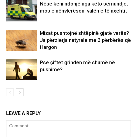
Nëse keni ndonjë nga këto sëmundje,
mos e nënvlerësoni valën e të nxehtit
Mizat pushtojnë shtëpinë gjatë verës?
Ja përzierja natyrale me 3 përbërës që
i largon
Pse çiftet grinden më shumë në
pushime?
LEAVE A REPLY