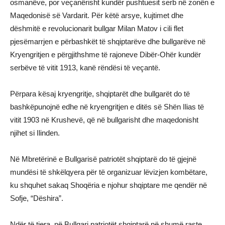
osmanëve, por veçanërisht kundër pushtuesit serb në zonën e
Maqedonisë së Vardarit. Për këtë arsye, kujtimet dhe
dëshmitë e revolucionarit bullgar Milan Matov i cili flet
pjesëmarrjen e përbashkët të shqiptarëve dhe bullgarëve në
Kryengritjen e përgjithshme të rajoneve Dibër-Ohër kundër
serbëve të vitit 1913, kanë rëndësi të veçantë.
Përpara kësaj kryengritje, shqiptarët dhe bullgarët do të
bashkëpunojnë edhe në kryengritjen e ditës së Shën Ilias të
vitit 1903 në Krushevë, që në bullgarisht dhe maqedonisht
njihet si Ilinden.
Në Mbretërinë e Bullgarisë patriotët shqiptarë do të gjejnë
mundësi të shkëlqyera për të organizuar lëvizjen kombëtare,
ku shquhet sakaq Shoqëria e njohur shqiptare me qendër në
Sofje, “Dëshira”.
Ndër të tjera, në Bullgari patriotët shqiptarë në shumë raste