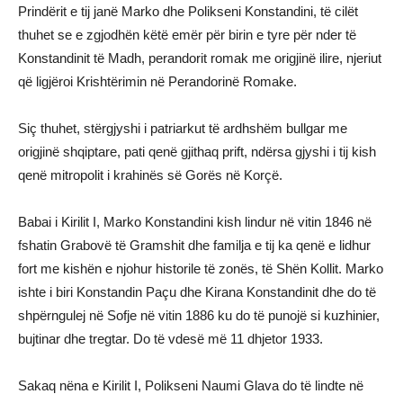
Prindërit e tij janë Marko dhe Polikseni Konstandini, të cilët
thuhet se e zgjodhën këtë emër për birin e tyre për nder të
Konstandinit të Madh, perandorit romak me origjinë ilire, njeriut
që ligjëroi Krishtërimin në Perandorinë Romake.
Siç thuhet, stërgjyshi i patriarkut të ardhshëm bullgar me
origjinë shqiptare, pati qenë gjithaq prift, ndërsa gjyshi i tij kish
qenë mitropolit i krahinës së Gorës në Korçë.
Babai i Kirilit I, Marko Konstandini kish lindur në vitin 1846 në
fshatin Grabovë të Gramshit dhe familja e tij ka qenë e lidhur
fort me kishën e njohur historile të zonës, të Shën Kollit. Marko
ishte i biri Konstandin Paçu dhe Kirana Konstandinit dhe do të
shpërngulej në Sofje në vitin 1886 ku do të punojë si kuzhinier,
bujtinar dhe tregtar. Do të vdesë më 11 dhjetor 1933.
Sakaq nëna e Kirilit I, Polikseni Naumi Glava do të lindte në