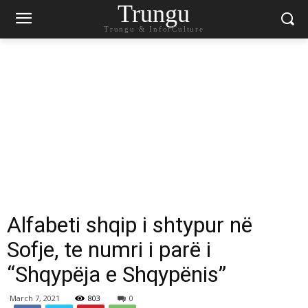
Trungu
Trungu & InforCulture
Alfabeti shqip i shtypur në
Sofje, te numri i parë i
“Shqypëja e Shqypënis”
March 7, 2021
803
0