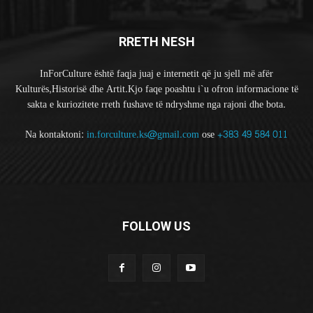
RRETH NESH
InForCulture është faqja juaj e internetit që ju sjell më afër
Kulturës,Historisë dhe Artit.Kjo faqe poashtu i`u ofron informacione të
sakta e kuriozitete rreth fushave të ndryshme nga rajoni dhe bota.
Na kontaktoni:
in.forculture.ks@gmail.com
ose
+383 49 584 011
FOLLOW US