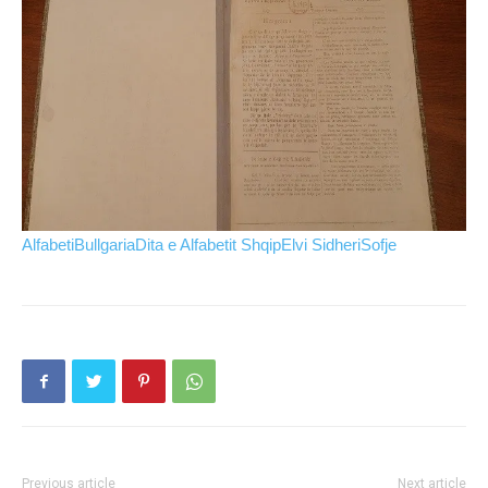
Alfabeti
Bullgaria
Dita e Alfabetit Shqip
Elvi Sidheri
Sofje
Previous article
Next article