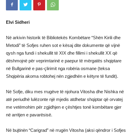
Elvi Sidheri
Në arkivin historik të Bibliotekës Kombëtare “Shën Kirili dhe
Metodi” të Sofjes ruhen sot e kësaj dite dokumente që vijnë
qysh nga fundi i shekullit të XIX dhe fillimi i shekullit XX që
dëshmojnë për veprimtarinë e paepur të mërgatës shqiptare
në Bullgarinë e pas-çlirimit nga robëria osmane (teksa
Shqipëria akoma robtohej nën zgjedhën e këtyre të fundit).
Në Sofje, diku mes rrugëve të njohura Vitosha dhe Nishka në
atë periudhë lulëzonte një mjedis atdhetar shqiptar që orvatej
me vetëmohim për zgjidhjen e çështjes tonë kombëtare gjer
në arritjen e pavarësisë.
Në bujtinën “Carigrad” në rrugën Vitosha (aksi qëndror i Sofjes