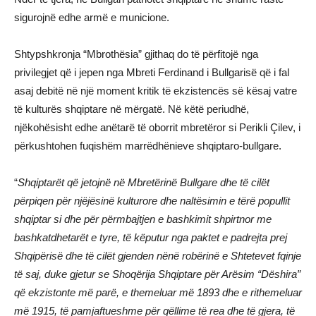
sigurojnë edhe armë e municione.
Shtypshkronja “Mbrothësia” gjithaq do të përfitojë nga
privilegjet që i jepen nga Mbreti Ferdinand i Bullgarisë që i fal
asaj debitë në një moment kritik të ekzistencës së kësaj vatre
të kulturës shqiptare në mërgatë. Në këtë periudhë,
njëkohësisht edhe anëtarë të oborrit mbretëror si Perikli Çilev, i
përkushtohen fuqishëm marrëdhënieve shqiptaro-bullgare.
“
Shqiptarët që jetojnë në Mbretërinë Bullgare dhe të cilët
përpiqen për njëjësinë kulturore dhe naltësimin e tërë popullit
shqiptar si dhe për përmbajtjen e bashkimit shpirtnor me
bashkatdhetarët e tyre, të këputur nga paktet e padrejta prej
Shqipërisë dhe të cilët gjenden nënë robërinë e Shtetevet fqinje
të saj, duke gjetur se Shoqërija Shqiptare për Arësim “Dëshira”
që ekzistonte më parë, e themeluar më 1893 dhe e rithemeluar
më 1915, të pamjaftueshme për qëllime të rea dhe të gjera, të