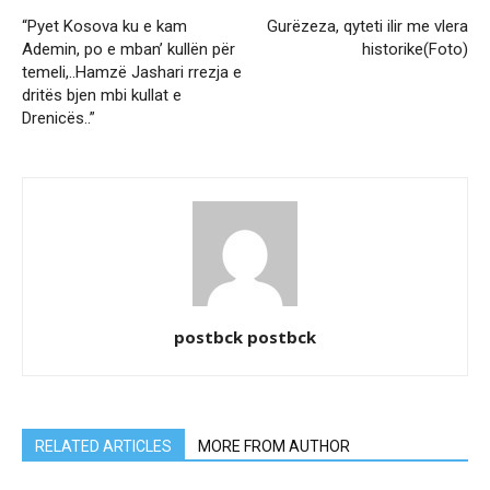
“Pyet Kosova ku e kam
Gurëzeza, qyteti ilir me vlera
Ademin, po e mban’ kullën për
historike(Foto)
temeli,..Hamzë Jashari rrezja e
dritës bjen mbi kullat e
Drenicës..”
postbck postbck
RELATED ARTICLES
MORE FROM AUTHOR