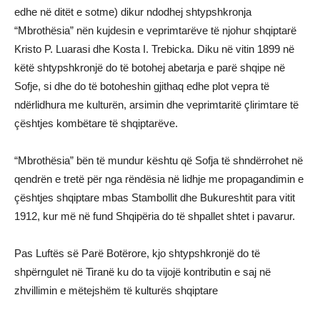
edhe në ditët e sotme) dikur ndodhej shtypshkronja
“Mbrothësia” nën kujdesin e veprimtarëve të njohur shqiptarë
Kristo P. Luarasi dhe Kosta I. Trebicka. Diku në vitin 1899 në
këtë shtypshkronjë do të botohej abetarja e parë shqipe në
Sofje, si dhe do të botoheshin gjithaq edhe plot vepra të
ndërlidhura me kulturën, arsimin dhe veprimtaritë çlirimtare të
çështjes kombëtare të shqiptarëve.
“Mbrothësia” bën të mundur kështu që Sofja të shndërrohet në
qendrën e tretë për nga rëndësia në lidhje me propagandimin e
çështjes shqiptare mbas Stambollit dhe Bukureshtit para vitit
1912, kur më në fund Shqipëria do të shpallet shtet i pavarur.
Pas Luftës së Parë Botërore, kjo shtypshkronjë do të
shpërngulet në Tiranë ku do ta vijojë kontributin e saj në
zhvillimin e mëtejshëm të kulturës shqiptare