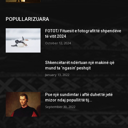
POPULLARIZUARA
FOTOT/ Fituesit e fotografit të shpendëve
të vitit 2024
October 12, 2024
Shkencëtarët ndërtuan një makinë që
mund ta ‘ngasin’ peshqit
January 13, 2022
Pse një sundimtar i aftë duhet të jetë
mizor ndaj popullit të tij…
September 30, 2022