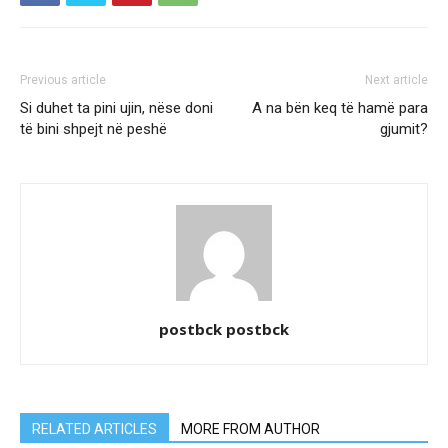
Previous article
Next article
Si duhet ta pini ujin, nëse doni
A na bën keq të hamë para
të bini shpejt në peshë
gjumit?
postbck postbck
RELATED ARTICLES
MORE FROM AUTHOR