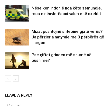
Nëse keni ndonjë nga këto sëmundje,
mos e nënvlerësoni valën e të nxehtit
Mizat pushtojnë shtëpinë gjatë verës?
Ja përzierja natyrale me 3 përbërës që
i largon
Pse çiftet grinden më shumë në
pushime?
LEAVE A REPLY