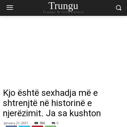
Trungu
Trungu & InforCulture
Kjo është sexhadja më e
shtrenjtë në historinë e
njerëzimit. Ja sa kushton
January 21, 2021
596
0