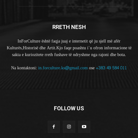
RRETH NESH
InForCulture është faqja juaj e internetit që ju sjell më afër
Kulturës,Historisë dhe Artit.Kjo faqe poashtu i`u ofron informacione të
sakta e kuriozitete rreth fushave të ndryshme nga rajoni dhe bota.
Na kontaktoni:
in.forculture.ks@gmail.com
ose
+383 49 584 011
FOLLOW US