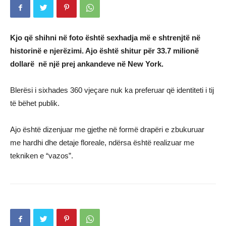
Kjo që shihni në foto është sexhadja më e shtrenjtë në
historinë e njerëzimi. Ajo është shitur për 33.7 milionë
dollarë në një prej ankandeve në New York.
Blerësi i sixhades 360 vjeçare nuk ka preferuar që identiteti i tij
të bëhet publik.
Ajo është dizenjuar me gjethe në formë drapëri e zbukuruar
me hardhi dhe detaje floreale, ndërsa është realizuar me
tekniken e “vazos”.