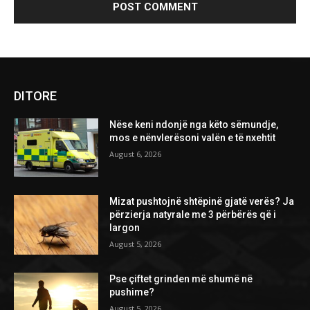
DITORE
Nëse keni ndonjë nga këto sëmundje,
mos e nënvlerësoni valën e të nxehtit
August 6, 2026
Mizat pushtojnë shtëpinë gjatë verës? Ja
përzierja natyrale me 3 përbërës që i
largon
August 5, 2026
Pse çiftet grinden më shumë në
pushime?
August 5, 2026