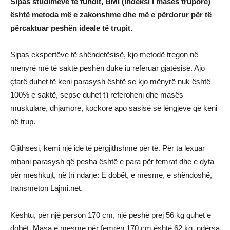
Sipas studimeve të fundit, BMI (indeksi i masës trupore)
është metoda më e zakonshme dhe më e përdorur për të
përcaktuar peshën ideale të trupit.
Sipas ekspertëve të shëndetësisë, kjo metodë tregon në
mënyrë më të saktë peshën duke iu referuar gjatësisë. Ajo
çfarë duhet të keni parasysh është se kjo mënyrë nuk është
100% e saktë, sepse duhet t’i referoheni dhe masës
muskulare, dhjamore, kockore apo sasisë së lëngjeve që keni
në trup.
Gjithsesi, kemi një ide të përgjithshme për të. Për ta lexuar
mbani parasysh që pesha është e para për femrat dhe e dyta
për meshkujt, në tri ndarje: E dobët, e mesme, e shëndoshë,
transmeton Lajmi.net.
Kështu, për një person 170 cm, një peshë prej 56 kg quhet e
dobët. Masa e mesme për femrën 170 cm është 62 kg, ndërsa