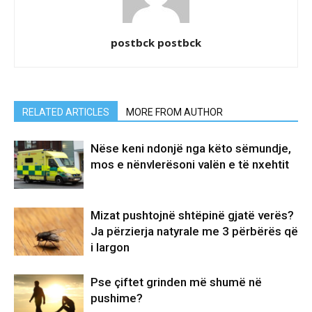
postbck postbck
RELATED ARTICLES
MORE FROM AUTHOR
Nëse keni ndonjë nga këto sëmundje,
mos e nënvlerësoni valën e të nxehtit
Mizat pushtojnë shtëpinë gjatë verës?
Ja përzierja natyrale me 3 përbërës që
i largon
Pse çiftet grinden më shumë në
pushime?