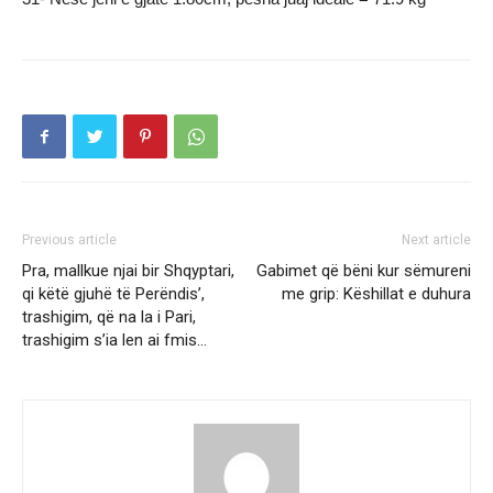
Previous article
Next article
Pra, mallkue njai bir Shqyptari,
Gabimet që bëni kur sëmureni
qi këtë gjuhë të Perëndis’,
me grip: Këshillat e duhura
trashigim, që na la i Pari,
trashigim s’ia len ai fmis…