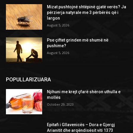
Mizat pushtojnë shtëpinë gjatë verës? Ja
përzierja natyrale me 3 përbërës që i
largon
August 5, 2026
Pse çiftet grinden më shumë në
pushime?
August 5, 2026
POPULLARIZUARA
Njihuni me krejt çfarë shëron uthulla e
mollës
October 29, 2023
Epitafi i Gllavenicës – Dora e Gjergj
Arianitit dhe arqëndisësit viti 1373