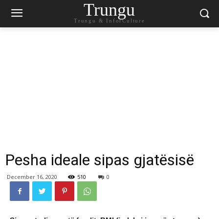
Trungu
Trungu & InforCulture
Pesha ideale sipas gjatësisë
December 16, 2020
510
0