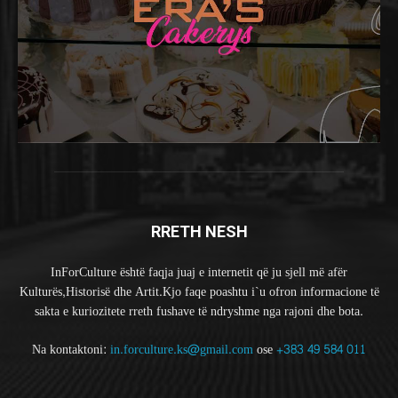
RRETH NESH
InForCulture është faqja juaj e internetit që ju sjell më afër
Kulturës,Historisë dhe Artit.Kjo faqe poashtu i`u ofron informacione të
sakta e kuriozitete rreth fushave të ndryshme nga rajoni dhe bota.
Na kontaktoni:
in.forculture.ks@gmail.com
ose
+383 49 584 011