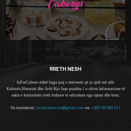
RRETH NESH
InForCulture është faqja juaj e internetit që ju sjell më afër
Kulturës,Historisë dhe Artit.Kjo faqe poashtu i`u ofron informacione të
sakta e kuriozitete rreth fushave të ndryshme nga rajoni dhe bota.
Na kontaktoni:
in.forculture.ks@gmail.com
ose
+383 49 584 011