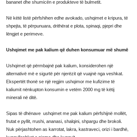
bananet dhe shumicën e produkteve të bulmetit.
Në këtë listë përfshihen edhe avokado, ushqimet e kripura, të
shpejta, të përpunuara, drithërat e plota, spinaqi, pjepri dhe
lëngjet e perimeve.
Ushqimet me pak kalium që duhen konsumuar më shumë
Ushqimet që përmbajnë pak kalium, konsiderohen një
alternativë më e sigurtë për njerëzit që vuajnë nga veshkat.
Ekspertët thonë se një regjim ushqimor me kufizime të
kaliumit nënkupton konsumin e vetëm 2000 mg të këtij
minerali në ditë.
Sipas të dhënave ushqimet me pak kalium përfshijnë mollët,
frutat e pyllit, rrushi, ananasi, shalqini, shpargu dhe brokoli.
Nuk përjashtohen as karrotat, lakra, kastraveci, orizi i bardhë,