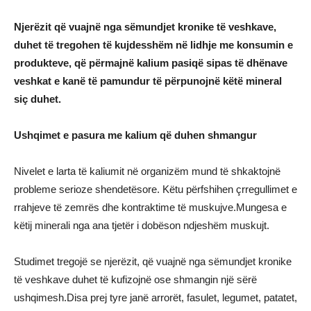
Njerëzit që vuajnë nga sëmundjet kronike të veshkave,
duhet të tregohen të kujdesshëm në lidhje me konsumin e
produkteve, që përmajnë kalium pasiqë sipas të dhënave
veshkat e kanë të pamundur të përpunojnë këtë mineral
siç duhet.
Ushqimet e pasura me kalium që duhen shmangur
Nivelet e larta të kaliumit në organizëm mund të shkaktojnë
probleme serioze shendetësore. Këtu përfshihen çrregullimet e
rrahjeve të zemrës dhe kontraktime të muskujve.Mungesa e
këtij minerali nga ana tjetër i dobëson ndjeshëm muskujt.
Studimet tregojë se njerëzit, që vuajnë nga sëmundjet kronike
të veshkave duhet të kufizojnë ose shmangin një sërë
ushqimesh.Disa prej tyre janë arrorët, fasulet, legumet, patatet,