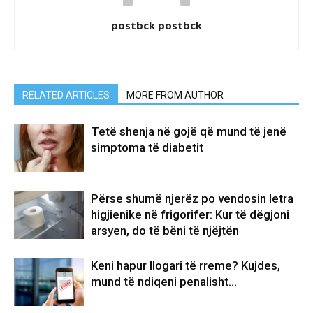
postbck postbck
RELATED ARTICLES
MORE FROM AUTHOR
Tetë shenja në gojë që mund të jenë
simptoma të diabetit
Përse shumë njerëz po vendosin letra
higjienike në frigorifer: Kur të dëgjoni
arsyen, do të bëni të njëjtën
Keni hapur llogari të rreme? Kujdes,
mund të ndiqeni penalisht…