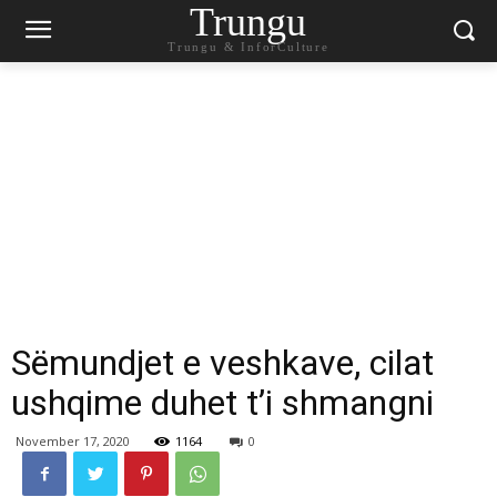
Trungu
Trungu & InforCulture
Sëmundjet e veshkave, cilat
ushqime duhet t’i shmangni
November 17, 2020
1164
0