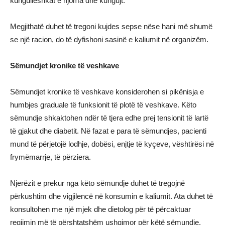
kungulleshkat e njoma dhe kungujt.
Megjithatë duhet të tregoni kujdes sepse nëse hani më shumë
se një racion, do të dyfishoni sasinë e kaliumit në organizëm.
Sëmundjet kronike të veshkave
Sëmundjet kronike të veshkave konsiderohen si pikënisja e
humbjes graduale të funksionit të plotë të veshkave. Këto
sëmundje shkaktohen ndër të tjera edhe prej tensionit të lartë
të gjakut dhe diabetit. Në fazat e para të sëmundjes, pacienti
mund të përjetojë lodhje, dobësi, enjtje të kyçeve, vështirësi në
frymëmarrje, të përziera.
Njerëzit e prekur nga këto sëmundje duhet të tregojnë
përkushtim dhe vigjilencë në konsumin e kaliumit. Ata duhet të
konsultohen me një mjek dhe dietolog për të përcaktuar
regjimin më të përshtatshëm ushqimor për këtë sëmundje.