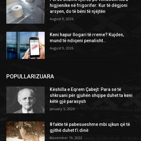
higjienike në frigorifer: Kur të dëgjoni
arsyen, do të bëni të njëjtën
August 9, 2026
Keni hapur llogari të rreme? Kujdes,
mund të ndiqeni penalisht…
August 9, 2026
POPULLARIZUARA
Këshilla e Eqrem Çabejt: Para se të
shkruani për gjuhën shqipe duhet ta keni
këtë gjë parasysh
January 5, 2024
8 fakte të pabesueshme mbi ujkun që të
gjithë duhet t’i dinë
November 19, 2022