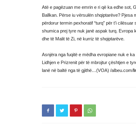
Atë e pagëzuan me emrin e ri që ka edhe sot, Ga
Ballkan. Përse iu vërsulën shqiptarëve? Pjesa
përdorur termin pexhoratif “turq” për t’i cilësua
shumica prej tyre nuk janë aspak turq. Evropa 
dhe të Malit të Zi, në kurriz të shqiptarëve.
Asnjëra nga fuqitë e mëdha evropiane nuk e ka m
Lidhjen e Prizrenit për të mbrojtur çështjen e ty
lanë në baltë nga të gjithë…(VOA) /albeu.com/
I