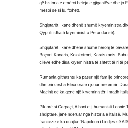
që historia e emëroi beteja e gjigantëve dhe jo F
mësoi se si lu, ftohet).
Shqiptarët i kanë dhënë shumë kryeministra dh
Qyprili i dha 5 kryeministra Perandorisë).
Shqiptarët i kanë dhënë shumë heronj të pavarë
Boçari, Kanaris, Kolokotroni, Karaiskaqis, Bubul
cilëve edhe disa kryeministra të shtetit të ri të 
Rumania gjithashtu ka pasur një familje princor
dhe princesha Eleonora e njohur me emrin Dora D
Macinit që ka qenë një kryeministër i madh Italis
Piktorë si Carpaçi, Albani etj, humanisti Leonic
shqiptare, janë nderuar nga historia e Italisë. Mu
franceze e ka quajtur “Napoleon i Lindjes së Afër