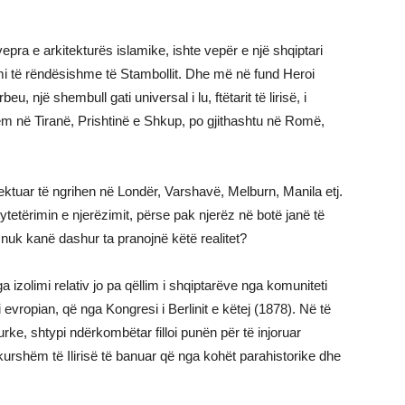
vepra e arkitekturës islamike, ishte vepër e një shqiptari
 të rëndësishme të Stambollit. Dhe më në fund Heroi
, një shembull gati universal i lu, ftëtarit të lirisë, i
 në Tiranë, Prishtinë e Shkup, po gjithashtu në Romë,
ktuar të ngrihen në Londër, Varshavë, Melburn, Manila etj.
tetërimin e njerëzimit, përse pak njerëz në botë janë të
uk kanë dashur ta pranojnë këtë realitet?
a izolimi relativ jo pa qëllim i shqiptarëve nga komuniteti
vropian, që nga Kongresi i Berlinit e këtej (1878). Në të
rke, shtypi ndërkombëtar filloi punën për të injoruar
ikurshëm të Ilirisë të banuar që nga kohët parahistorike dhe