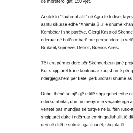
që mbretëroi gati 150 vjet.
Arkitekti i “Taxhmahallit” në Agra të Indisë, krye
ashtu sikurse edhe “Xhamia Blu” e shumë xhami
Kombëtar i shqiptarëve, Gjergj Kastrioti Skënderbeu
nderuar në botën mbarë me përmendore jo vetëm
Bruksel, Gjenevë, Detroit, Buenos Aires.
Të tjera përmendore për Skënderbeun janë proje
Kur shqiptarët kanë kontribuar kaq shumë për qy
ndërgjegjshëm për këtë, përkundrazi shumë as n
Duhet thënë se një gjë e tillë shpjegohet edhe ng
ndërkombëtar, dhe në mënyrë të veçantë nga ai e
vërtetë pas mundjes së turqve në lu, ftën ruso-tu
shqiptarët duke i ndërruar emrin gadishullit të d
deri në ditët e sotme nga ilirianët, shqiptarët.