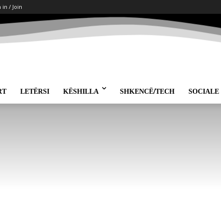
 in / Join
RT
LETËRSI
KËSHILLA
SHKENCË/TECH
SOCIALE