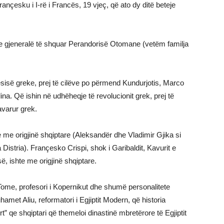
rançesku i I-rë i Francës, 19 vjeç, që ato dy ditë beteje
e gjeneralë të shquar Perandorisë Otomane (vetëm familja
sisë greke, prej të cilëve po përmend Kundurjotis, Marco
ina. Që ishin në udhëheqje të revolucionit grek, prej të
pavarur grek.
e me origjinë shqiptare (Aleksandër dhe Vladimir Gjika si
istria). Françesko Crispi, shok i Garibaldit, Kavurit e
ë, ishte me origjinë shqiptare.
 Tome, profesori i Kopernikut dhe shumë personalitete
hamet Aliu, reformatori i Egjiptit Modern, që historia
t” qe shqiptari që themeloi dinastinë mbretërore të Egjiptit