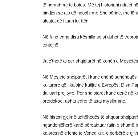
të ndryshme të botës. Më tej historiani ndalet n
bindjen se ajo që ndodhi me Shqipërinë, me lënie
aleatët që fituan lu, ftën.
Në fund edhe disa këshilla se si duhet të veproj
tentojnë.
Ja ç’thotë ai për shqiptarët në kohën e Mesjetës
Në Mesjetë shqiptarët i kanë dhënë udhëheqës b
kulturore që i kalojnë kufijtë e Evropës. Disa P
dalluari prej tyre. Por shqiptarët kanë qenë në k
ortodokse, ashtu edhe të asaj myslimane.
Në histori gjejmë udhëheqës të shquar shqipta
ngandonjëherë kanë përcaktuar fatin e shumë be
kalorësinë e lehtë të Venedikut, e përbërë e gjit