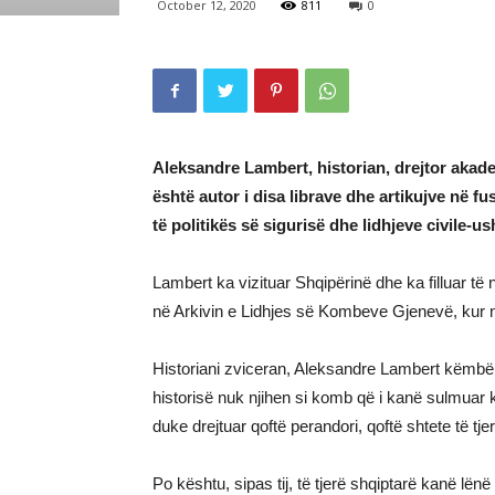
October 12, 2020
811
0
Aleksandre Lambert, historian, drejtor akade
është autor i disa librave dhe artikujve në f
të politikës së sigurisë dhe lidhjeve civile-us
Lambert ka vizituar Shqipërinë dhe ka filluar të 
në Arkivin e Lidhjes së Kombeve Gjenevë, kur 
Historiani zviceran, Aleksandre Lambert këmbën
historisë nuk njihen si komb që i kanë sulmuar
duke drejtuar qoftë perandori, qoftë shtete të tjer
Po kështu, sipas tij, të tjerë shqiptarë kanë lë