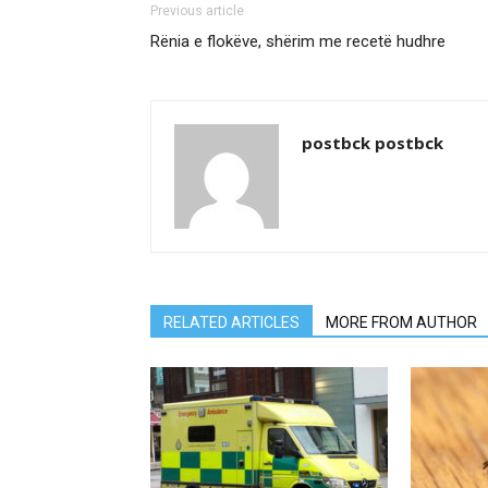
Previous article
Rënia e flokëve, shërim me recetë hudhre
postbck postbck
RELATED ARTICLES
MORE FROM AUTHOR