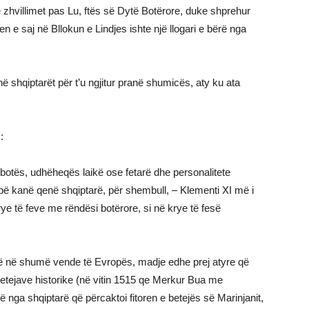
ë zhvillimet pas Lu, ftës së Dytë Botërore, duke shprehur
n e saj në Bllokun e Lindjes ishte një llogari e bërë nga
në shqiptarët për t’u ngjitur pranë shumicës, aty ku ata
:
otës, udhëheqës laikë ose fetarë dhe personalitete
apë kanë qenë shqiptarë, për shembull, – Klementi XI më i
rye të feve me rëndësi botërore, si në krye të fesë
rë në shumë vende të Evropës, madje edhe prej atyre që
tejave historike (në vitin 1515 qe Merkur Bua me
hë nga shqiptarë që përcaktoi fitoren e betejës së Marinjanit,