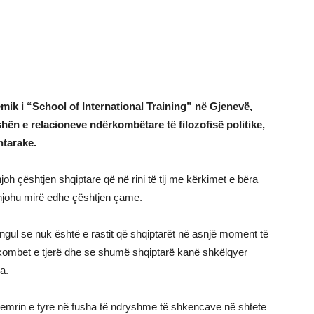
mik i “School of International Training” në Gjenevë,
ushën e relacioneve ndërkombëtare të filozofisë politike,
htarake.
njoh çështjen shqiptare që në rini të tij me kërkimet e bëra
njohu mirë edhe çështjen çame.
gul se nuk është e rastit që shqiptarët në asnjë moment të
 kombet e tjerë dhe se shumë shqiptarë kanë shkëlqyer
a.
në emrin e tyre në fusha të ndryshme të shkencave në shtete