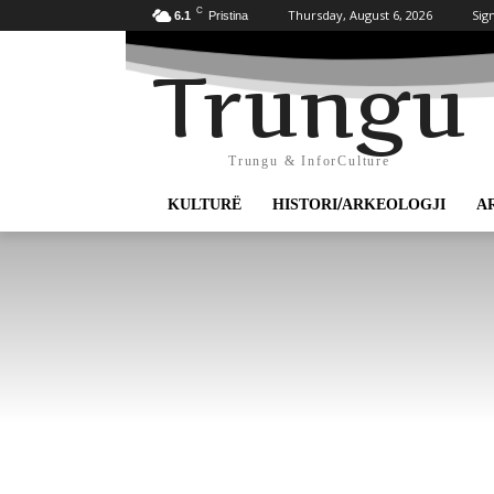
C
Thursday, August 6, 2026
Sign
6.1
Pristina
Trungu
Trungu & InforCulture
KULTURË
HISTORI/ARKEOLOGJI
A