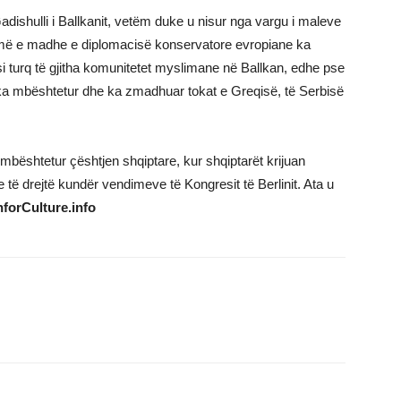
dishulli i Ballkanit, vetëm duke u nisur nga vargu i maleve
 më e madhe e diplomacisë konservatore evropiane ka
r si turq të gjitha komunitetet myslimane në Ballkan, edhe pse
ka mbështetur dhe ka zmadhuar tokat e Greqisë, të Serbisë
bështetur çështjen shqiptare, kur shqiptarët krijuan
re të drejtë kundër vendimeve të Kongresit të Berlinit. Ata u
nforCulture.info