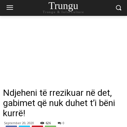
Trungu
Trungu & InforCulture
Ndjeheni të rrezikuar në det,
gabimet që nuk duhet t’i bëni
kurrë!
September 20, 2020
626
0