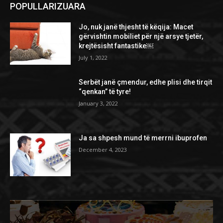
POPULLARIZUARA
Jo, nuk janë thjesht të këqija: Macet
gërvishtin mobiliet për një arsye tjetër,
krejtësisht fantastike￼
July 1, 2022
Serbët janë çmendur, edhe plisi dhe tirqit
“qenkan” të tyre!
January 3, 2022
Ja sa shpesh mund të merrni ibuprofen
December 4, 2023