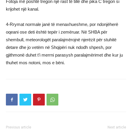
Fotoja më poshtë tregon një rast të tillë dhe pika C tregon si
krijohet një kanal.
4-Rrymat normale janë të menaxhueshme, por ndonjëherë
oqeani ose deti është tepër i zemëruar. Në SHBA për
shembull, meteorologët paralajmërojnë njerëzit për stuhitë
detare dhe jo vetëm në Shqipëri nuk ndodh shpesh, por
gjithmonë duhet t’i merrni parasysh paralajmërimet dhe kur ju
thuhet mos notoni, mos e bëni.
Previous article
Next article