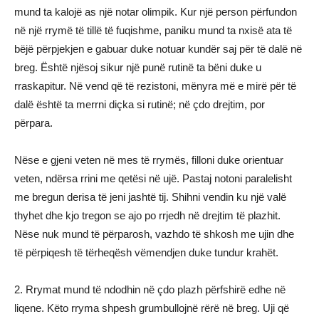
mund ta kalojë as një notar olimpik. Kur një person përfundon
në një rrymë të tillë të fuqishme, paniku mund ta nxisë ata të
bëjë përpjekjen e gabuar duke notuar kundër saj për të dalë në
breg. Është njësoj sikur një punë rutinë ta bëni duke u
rraskapitur. Në vend që të rezistoni, mënyra më e mirë për të
dalë është ta merrni diçka si rutinë; në çdo drejtim, por
përpara.
Nëse e gjeni veten në mes të rrymës, filloni duke orientuar
veten, ndërsa rrini me qetësi në ujë. Pastaj notoni paralelisht
me bregun derisa të jeni jashtë tij. Shihni vendin ku një valë
thyhet dhe kjo tregon se ajo po rrjedh në drejtim të plazhit.
Nëse nuk mund të përparosh, vazhdo të shkosh me ujin dhe
të përpiqesh të tërheqësh vëmendjen duke tundur krahët.
2. Rrymat mund të ndodhin në çdo plazh përfshirë edhe në
liqene. Këto rryma shpesh grumbullojnë rërë në breg. Uji që