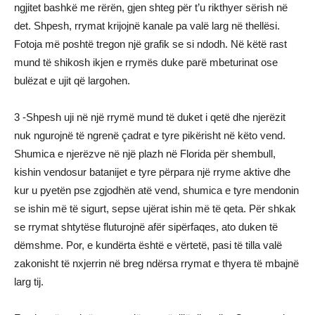
ngjitet bashkë me rërën, gjen shteg për t’u rikthyer sërish në
det. Shpesh, rrymat krijojnë kanale pa valë larg në thellësi.
Fotoja më poshtë tregon një grafik se si ndodh. Në këtë rast
mund të shikosh ikjen e rrymës duke parë mbeturinat ose
bulëzat e ujit që largohen.
3 -Shpesh uji në një rrymë mund të duket i qetë dhe njerëzit
nuk ngurojnë të ngrenë çadrat e tyre pikërisht në këto vend.
Shumica e njerëzve në një plazh në Florida për shembull,
kishin vendosur batanijet e tyre përpara një rryme aktive dhe
kur u pyetën pse zgjodhën atë vend, shumica e tyre mendonin
se ishin më të sigurt, sepse ujërat ishin më të qeta. Për shkak
se rrymat shtytëse fluturojnë afër sipërfaqes, ato duken të
dëmshme. Por, e kundërta është e vërtetë, pasi të tilla valë
zakonisht të nxjerrin në breg ndërsa rrymat e thyera të mbajnë
larg tij.