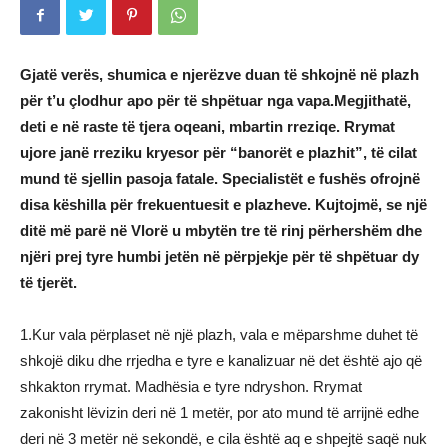
Gjatë verës, shumica e njerëzve duan të shkojnë në plazh
për t’u çlodhur apo për të shpëtuar nga vapa.Megjithatë,
deti e në raste të tjera oqeani, mbartin rreziqe. Rrymat
ujore janë rreziku kryesor për “banorët e plazhit”, të cilat
mund të sjellin pasoja fatale. Specialistët e fushës ofrojnë
disa këshilla për frekuentuesit e plazheve. Kujtojmë, se një
ditë më parë në Vlorë u mbytën tre të rinj përhershëm dhe
njëri prej tyre humbi jetën në përpjekje për të shpëtuar dy
të tjerët.
1.Kur vala përplaset në një plazh, vala e mëparshme duhet të
shkojë diku dhe rrjedha e tyre e kanalizuar në det është ajo që
shkakton rrymat. Madhësia e tyre ndryshon. Rrymat
zakonisht lëvizin deri në 1 metër, por ato mund të arrijnë edhe
deri në 3 metër në sekondë, e cila është aq e shpejtë saqë nuk