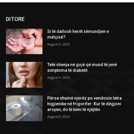
DITORE
Si të dallosh herët sëmundjen e
mëlçisë?
August 9, 2026
Tetë shenja në gojë që mund të jenë
simptoma të diabetit
August 9, 2026
Përse shumë njerëz po vendosin letra
higjienike në frigorifer: Kur të dëgjoni
arsyen, do të bëni të njëjtën
August 9, 2026