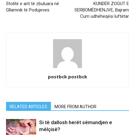
Stolitë e arit të zbuluara në
KUNDËR ZOGUT E
Gllamnik të Podujeves
SERBOMËDHENJVE, Bajram
Curri udhëheqësi luftëtar
postbck postbck
RELATED ARTICLES
MORE FROM AUTHOR
Si të dallosh herët sëmundjen e
mëlçisë?