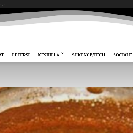
 / Join
RT
LETËRSI
KËSHILLA
SHKENCË/TECH
SOCIALE