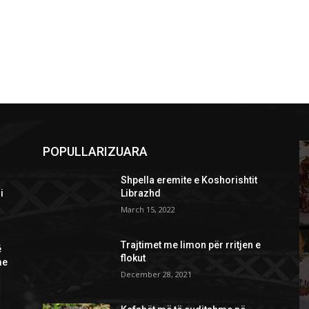
POPULLARIZUARA
Shpella eremite e Koshorishtit
i
Librazhd
March 15, 2022
Trajtimet me limon për rritjen e
ë
flokut
me
December 28, 2021