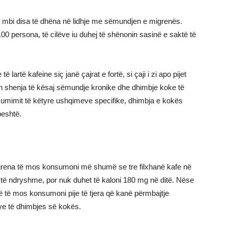
itë mbi disa të dhëna në lidhje me sëmundjen e migrenës.
0 persona, të cilëve iu duhej të shënonin sasinë e saktë të
 lartë kafeine siç janë çajrat e fortë, si çaji i zi apo pijet
in shenja të kësaj sëmundje kronike dhe dhimbje koke të
umimit të këtyre ushqimeve specifike, dhimbja e kokës
peshtë.
rena të mos konsumoni më shumë se tre filxhanë kafe në
 të ndryshme, por nuk duhet të kaloni 180 mg në ditë. Nëse
ë të mos konsumoni pije të tjera që kanë përmbajtje
ave të dhimbjes së kokës.