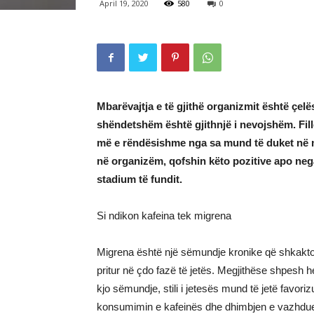
April 19, 2020
580
0
Mbarëvajtja e të gjithë organizmit është çelësi i
shëndetshëm është gjithnjë i nevojshëm. Fil
më e rëndësishme nga sa mund të duket në m
në organizëm, qofshin këto pozitive apo neg
stadium të fundit.
Si ndikon kafeina tek migrena
Migrena është një sëmundje kronike që shkakt
pritur në çdo fazë të jetës. Megjithëse shpesh
kjo sëmundje, stili i jetesës mund të jetë favori
konsumimin e kafeinës dhe dhimbjen e vazhdu