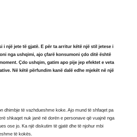
 një jete të gjatë. E për ta arritur këtë një stil jetese i
loni nga ushqimi, ajo çfarë konsumoni çdo ditë është
oment. Çdo ushqim, gatim apo pije jep efektet e veta
ative. Në këtë përfundim kanë dalë edhe mjekët në një
on dhimbje të vazhdueshme koke. Ajo mund të shfaqet pa
 herë shkaqet nuk janë në dorën e personave që vuajnë nga
zues ose jo. Ka një diskutim të gjatë dhe të njohur mbi
eshme të kokës.