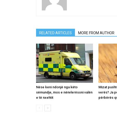
RELATED ARTICLES
MORE FROM AUTHOR
Nëse keni ndonjë nga këto
Mizat pusht
sëmundje, mos e nënvlerësoni valën
verës? Ja p
e të nxehtit
përbërës që