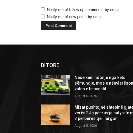
Notify me of follow-up comments by email.
Notify me of new posts by email.
DITORE
Nëse keni ndonjë nga këto
sëmundje, mos e nënvlerëson
valën e të nxehtit
August 6, 2026
Mizat pushtojnë shtëpinë gjat
verës? Ja përzierja natyrale 
3 përbërës që i largon
August 5, 2026