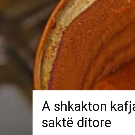
A shkakton kafj
saktë ditore