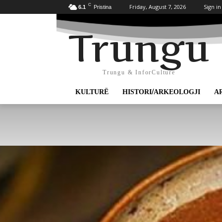
C
Friday, August 7, 2026
Sign in
6.1
Pristina
Trungu
Trungu & InforCulture
KULTURË
HISTORI/ARKEOLOGJI
A