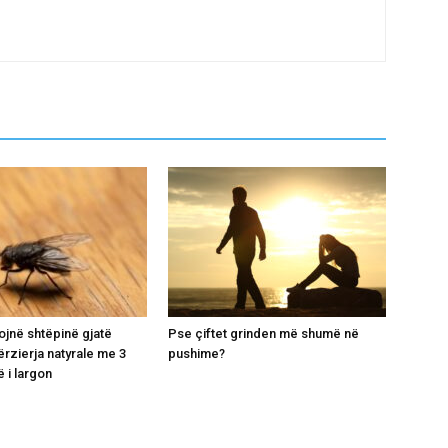
ojnë shtëpinë gjatë
Pse çiftet grinden më shumë në
ërzierja natyrale me 3
pushime?
 i largon