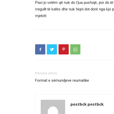
Pasi jo vetëm që nuk do t’jua pushojë, por do 
rregullt të kafes dhe nuk hiqni dot dorë nga kjo
mjekët
Previous article
Format e sëmundjeve reumatike
postbck postbck