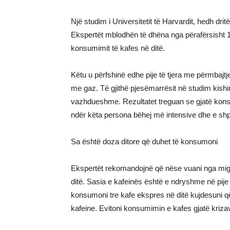
Një studim i Universitetit të Harvardit, hedh dr
Ekspertët mblodhën të dhëna nga përafërsisht 10
konsumimit të kafes në ditë.
Këtu u përfshinë edhe pije të tjera me përmbajtje të
me gaz. Të gjithë pjesëmarrësit në studim kish
vazhdueshme. Rezultatet treguan se gjatë kons
ndër këta persona bëhej më intensive dhe e sh
Sa është doza ditore që duhet të konsumoni
Ekspertët rekomandojnë që nëse vuani nga mig
ditë. Sasia e kafeinës është e ndryshme në pije
konsumoni tre kafe ekspres në ditë kujdesuni q
kafeine. Evitoni konsumimin e kafes gjatë kriz