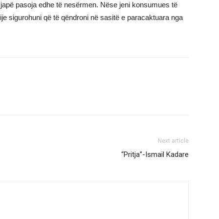
të japë pasoja edhe të nesërmen. Nëse jeni konsumues të
 pije sigurohuni që të qëndroni në sasitë e paracaktuara nga
Next article
“Pritja”-Ismail Kadare