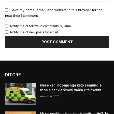
Save my name, email, and website in this browser for the
next time I comment.
Notify me of follow-up comments by email.
Notify me of new posts by email.
DITORE
Nëse keni ndonjë nga këto sëmundje,
mos e nënvlerësoni valën e të nxehtit
August 6, 2026
Mizat pushtojnë shtëpinë gjatë verës? Ja