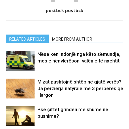
postbck postbck
RELATED ARTICLES
MORE FROM AUTHOR
Nëse keni ndonjë nga këto sëmundje,
mos e nënvlerësoni valën e të nxehtit
Mizat pushtojnë shtëpinë gjatë verës?
Ja përzierja natyrale me 3 përbërës që
i largon
Pse çiftet grinden më shumë në
pushime?