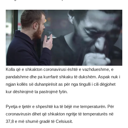
Kolla që e shkakton coronavirusi është e vazhdueshme, e
pandalshme dhe pa kurrfarë shkaku të dukshëm. Aspak nuk i
ngjan kollës së duhanpirësit as për nga tingulli i cili dëgjohet
kur dëshirojmë ta pastrojmë fytin.
Pyetja e tjetër e shpeshtë ka të bëjë me temperaturën. Për
coronavirusin dihet që shkakton ngritje të temperaturës në
37,8 e më shumë gradë të Celsiusit.