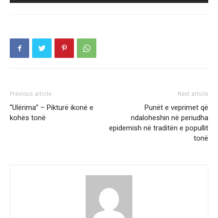
Previous article
Next article
“Ulërima” – Pikturë ikonë e
Punët e veprimet që
kohës tonë
ndaloheshin në periudha
epidemish në traditën e popullit
tonë