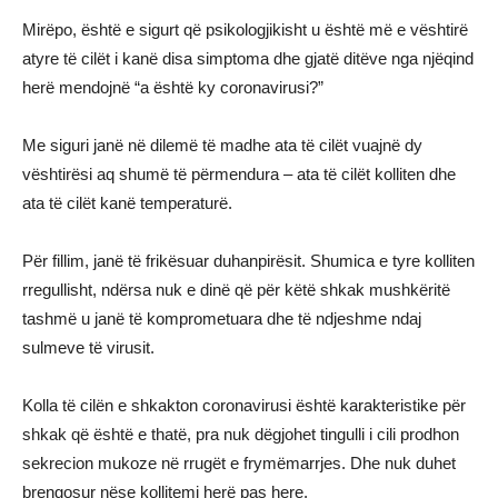
Mirëpo, është e sigurt që psikologjikisht u është më e vështirë
atyre të cilët i kanë disa simptoma dhe gjatë ditëve nga njëqind
herë mendojnë “a është ky coronavirusi?”
Me siguri janë në dilemë të madhe ata të cilët vuajnë dy
vështirësi aq shumë të përmendura – ata të cilët kolliten dhe
ata të cilët kanë temperaturë.
Për fillim, janë të frikësuar duhanpirësit. Shumica e tyre kolliten
rregullisht, ndërsa nuk e dinë që për këtë shkak mushkëritë
tashmë u janë të komprometuara dhe të ndjeshme ndaj
sulmeve të virusit.
Kolla të cilën e shkakton coronavirusi është karakteristike për
shkak që është e thatë, pra nuk dëgjohet tingulli i cili prodhon
sekrecion mukoze në rrugët e frymëmarrjes. Dhe nuk duhet
brengosur nëse kollitemi herë pas here.