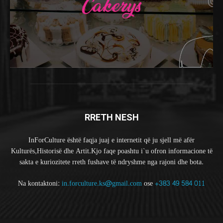
RRETH NESH
InForCulture është faqja juaj e internetit që ju sjell më afër
Kulturës,Historisë dhe Artit.Kjo faqe poashtu i`u ofron informacione të
sakta e kuriozitete rreth fushave të ndryshme nga rajoni dhe bota.
Na kontaktoni:
in.forculture.ks@gmail.com
ose
+383 49 584 011