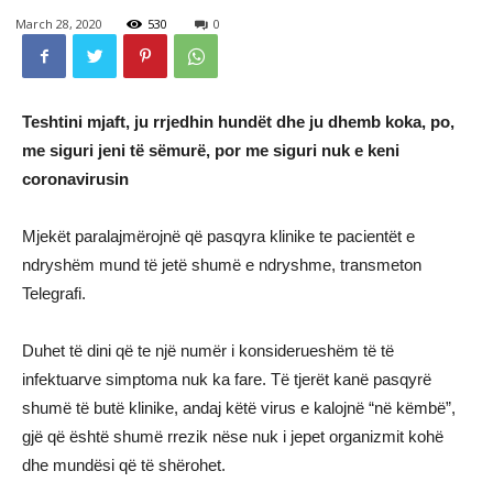
March 28, 2020
530
0
Teshtini mjaft, ju rrjedhin hundët dhe ju dhemb koka, po,
me siguri jeni të sëmurë, por me siguri nuk e keni
coronavirusin
Mjekët paralajmërojnë që pasqyra klinike te pacientët e
ndryshëm mund të jetë shumë e ndryshme, transmeton
Telegrafi.
Duhet të dini që te një numër i konsiderueshëm të të
infektuarve simptoma nuk ka fare. Të tjerët kanë pasqyrë
shumë të butë klinike, andaj këtë virus e kalojnë “në këmbë”,
gjë që është shumë rrezik nëse nuk i jepet organizmit kohë
dhe mundësi që të shërohet.