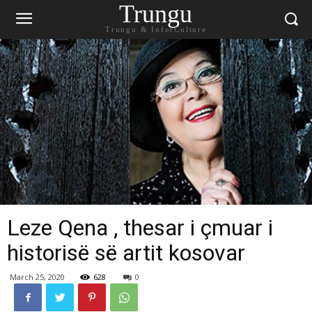
Trungu
Trungu & InforCulture
Leze Qena , thesar i çmuar i
historisë së artit kosovar
March 25, 2020
628
0