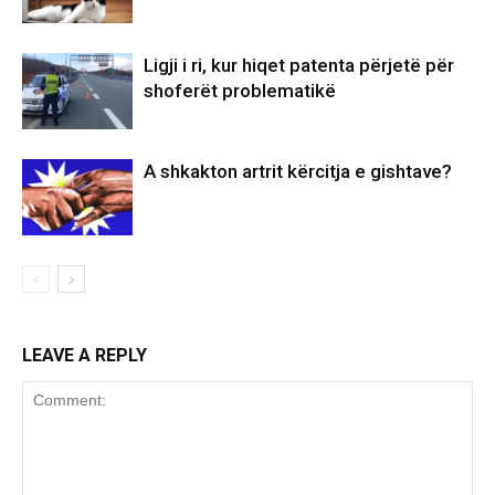
Ligji i ri, kur hiqet patenta përjetë për
shoferët problematikë
A shkakton artrit kërcitja e gishtave?
LEAVE A REPLY