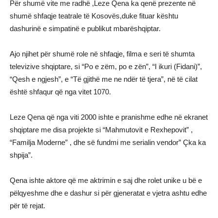
Për shumë vite me radhë ,Leze Qena ka qenë prezente në
shumë shfaqje teatrale të Kosovës,duke fituar kështu
dashurinë e simpatinë e publikut mbarëshqiptar.
Ajo njihet për shumë role në shfaqje, filma e seri të shumta
televizive shqiptare, si “Po e zëm, po e zën”, “I ikuri (Fidani)”,
“Qesh e ngjesh”, e “Të gjithë me ne ndër të tjera”, në të cilat
është shfaqur që nga vitet 1070.
Leze Qena që nga viti 2000 ishte e pranishme edhe në ekranet
shqiptare me disa projekte si “Mahmutovit e Rexhepovit” ,
“Familja Moderne” , dhe së fundmi me serialin vendor” Çka ka
shpija”.
Qena ishte aktore që me aktrimin e saj dhe rolet unike u bë e
pëlqyeshme dhe e dashur si për gjeneratat e vjetra ashtu edhe
për të rejat.