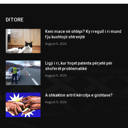
DITORE
Keni mace në shtëpi? Ky rregull i ri mund
t’ju kushtojë shtrenjtë
August 9, 2026
Ligji i ri, kur hiqet patenta përjetë për
shoferët problematikë
August 9, 2026
A shkakton artrit kërcitja e gishtave?
August 9, 2026