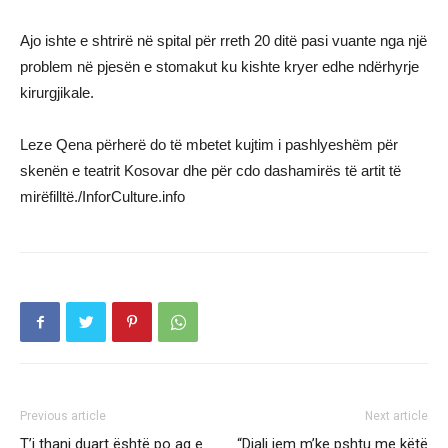
Ajo ishte e shtrirë në spital për rreth 20 ditë pasi vuante nga një
problem në pjesën e stomakut ku kishte kryer edhe ndërhyrje
kirurgjikale.
Leze Qena përherë do të mbetet kujtim i pashlyeshëm për
skenën e teatrit Kosovar dhe për cdo dashamirës të artit të
mirëfilltë./InforCulture.info
Previous article
Next article
T’i thani duart është po aq e
“Djali jem m’ke pshtu me këtë