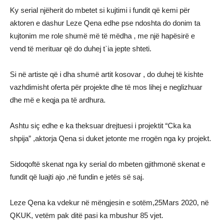
Ky serial njëherit do mbetet si kujtimi i fundit që kemi për
aktoren e dashur Leze Qena edhe pse ndoshta do donim ta
kujtonim me role shumë më të mëdha , me një hapësirë e
vend të merituar që do duhej t`ia jepte shteti.
Si në artiste që i dha shumë artit kosovar , do duhej të kishte
vazhdimisht oferta për projekte dhe të mos lihej e neglizhuar
dhe më e keqja pa të ardhura.
Ashtu siç edhe e ka theksuar drejtuesi i projektit “Cka ka
shpija” ,aktorja Qena si duket jetonte me rrogën nga ky projekt.
Sidoqoftë skenat nga ky serial do mbeten gjithmonë skenat e
fundit që luajti ajo ,në fundin e jetës së saj.
Leze Qena ka vdekur në mëngjesin e sotëm,25Mars 2020, në
QKUK, vetëm pak ditë pasi ka mbushur 85 vjet.