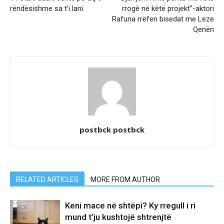
rëndësishme sa t’i lani
rrogë në këtë projekt”-aktori
Rafuna rrëfen bisedat me Leze
Qenën
postbck postbck
RELATED ARTICLES
MORE FROM AUTHOR
Keni mace në shtëpi? Ky rregull i ri
mund t’ju kushtojë shtrenjtë