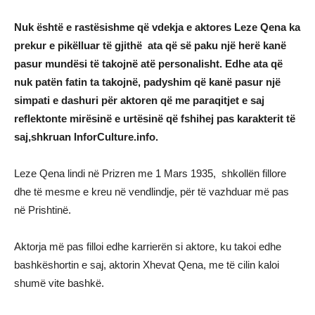
Nuk është e rastësishme që vdekja e aktores Leze Qena ka
prekur e pikëlluar të gjithë ata që së paku një herë kanë
pasur mundësi të takojnë atë personalisht. Edhe ata që
nuk patën fatin ta takojnë, padyshim që kanë pasur një
simpati e dashuri për aktoren që me paraqitjet e saj
reflektonte mirësinë e urtësinë që fshihej pas karakterit të
saj,shkruan InforCulture.info.
Leze Qena lindi në Prizren me 1 Mars 1935, shkollën fillore
dhe të mesme e kreu në vendlindje, për të vazhduar më pas
në Prishtinë.
Aktorja më pas filloi edhe karrierën si aktore, ku takoi edhe
bashkëshortin e saj, aktorin Xhevat Qena, me të cilin kaloi
shumë vite bashkë.