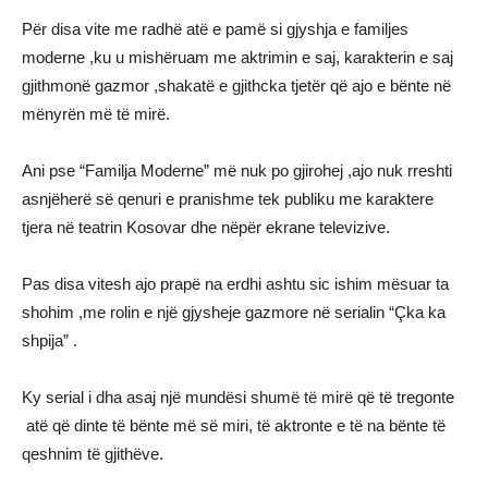
Për disa vite me radhë atë e pamë si gjyshja e familjes
moderne ,ku u mishëruam me aktrimin e saj, karakterin e saj
gjithmonë gazmor ,shakatë e gjithcka tjetër që ajo e bënte në
mënyrën më të mirë.
Ani pse “Familja Moderne” më nuk po gjirohej ,ajo nuk rreshti
asnjëherë së qenuri e pranishme tek publiku me karaktere
tjera në teatrin Kosovar dhe nëpër ekrane televizive.
Pas disa vitesh ajo prapë na erdhi ashtu sic ishim mësuar ta
shohim ,me rolin e një gjysheje gazmore në serialin “Çka ka
shpija” .
Ky serial i dha asaj një mundësi shumë të mirë që të tregonte
atë që dinte të bënte më së miri, të aktronte e të na bënte të
qeshnim të gjithëve.