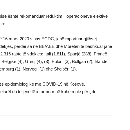
sisë është rekomanduar reduktimi i operacioneve elektive
ore.
më 16 mars 2020 sipas ECDC, janë raportuar gjithsej
dekjes, përderisa në BE/AEE dhe Mbretëri të bashkuar janë
.316 raste të vdekjes: Itali (1.811), Spanjë (288), Francë
lgjikë (4), Greqi (4), (3), Poloni (3), Bullgari (2), Irlandë
emburg (1), Norvegji (1) dhe Shqipëri (1).
uatës epidemiologjike me COVID-19 në Kosovë,
arët do të jenë të informuar në kohë reale për çdo