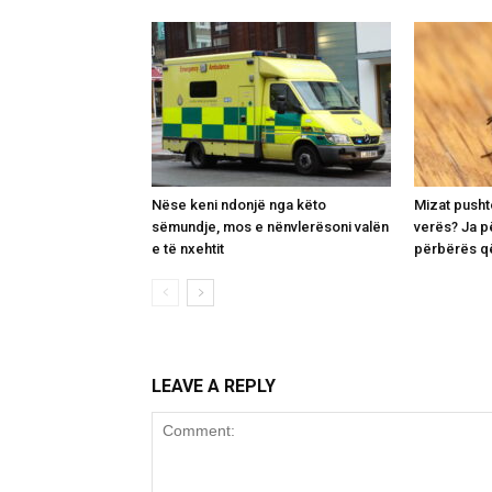
Nëse keni ndonjë nga këto
Mizat pusht
sëmundje, mos e nënvlerësoni valën
verës? Ja p
e të nxehtit
përbërës që
LEAVE A REPLY