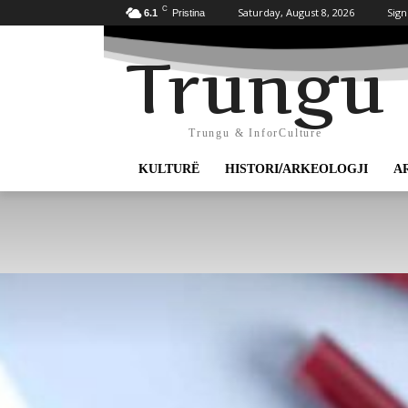
C
Saturday, August 8, 2026
Sign
6.1
Pristina
Trungu
Trungu & InforCulture
KULTURË
HISTORI/ARKEOLOGJI
A