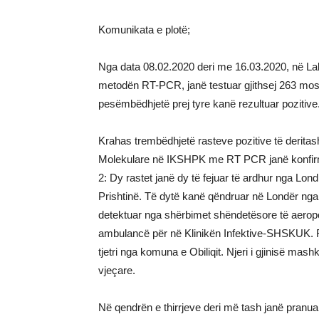
Komunikata e plotë;
Nga data 08.02.2020 deri me 16.03.2020, në La
metodën RT-PCR, janë testuar gjithsej 263 mos
pesëmbëdhjetë prej tyre kanë rezultuar pozitive
Krahas trembëdhjetë rasteve pozitive të derita
Molekulare në IKSHPK me RT PCR janë konfirmu
2: Dy rastet janë dy të fejuar të ardhur nga Lon
Prishtinë. Të dytë kanë qëndruar në Londër nga
detektuar nga shërbimet shëndetësore të aeropo
ambulancë për në Klinikën Infektive-SHSKUK. R
tjetri nga komuna e Obiliqit. Njeri i gjinisë mashk
vjeçare.
Në qendrën e thirrjeve deri më tash janë pranua