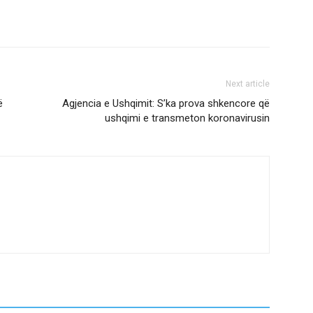
Next article
ë
Agjencia e Ushqimit: S’ka prova shkencore që
ushqimi e transmeton koronavirusin