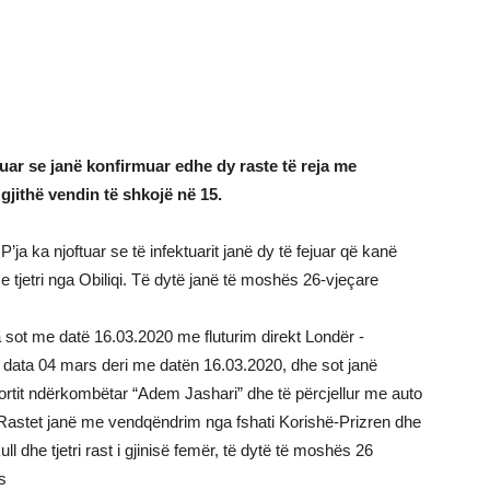
tuar se janë konfirmuar edhe dy raste të reja me
gjithë vendin të shkojë në 15.
a ka njoftuar se të infektuarit janë dy të fejuar që kanë
e tjetri nga Obiliqi. Të dytë janë të moshës 26-vjeçare
a sot me datë 16.03.2020 me fluturim direkt Londër -
 data 04 mars deri me datën 16.03.2020, dhe sot janë
rtit ndërkombëtar “Adem Jashari” dhe të përcjellur me auto
astet janë me vendqëndrim nga fshati Korishë-Prizren dhe
ull dhe tjetri rast i gjinisë femër, të dytë të moshës 26
s