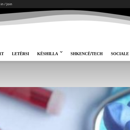
 in / Join
RT
LETËRSI
KËSHILLA
SHKENCË/TECH
SOCIALE