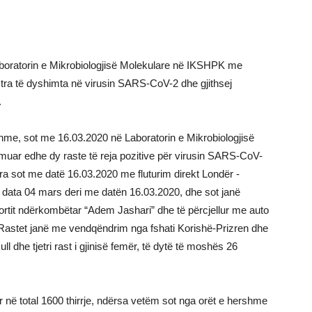
boratorin e Mikrobiologjisë Molekulare në IKSHPK me
tra të dyshimta në virusin SARS-CoV-2 dhe gjithsej
.
shme, sot me 16.03.2020 në Laboratorin e Mikrobiologjisë
ar edhe dy raste të reja pozitive për virusin SARS-CoV-
dra sot me datë 16.03.2020 me fluturim direkt Londër -
 data 04 mars deri me datën 16.03.2020, dhe sot janë
rtit ndërkombëtar “Adem Jashari” dhe të përcjellur me auto
astet janë me vendqëndrim nga fshati Korishë-Prizren dhe
ull dhe tjetri rast i gjinisë femër, të dytë të moshës 26
r në total 1600 thirrje, ndërsa vetëm sot nga orët e hershme