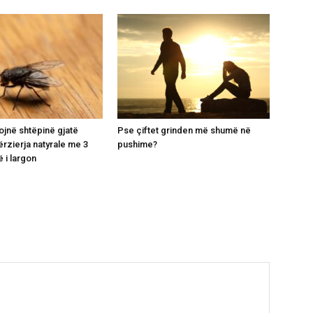
ojnë shtëpinë gjatë
Pse çiftet grinden më shumë në
ërzierja natyrale me 3
pushime?
 i largon