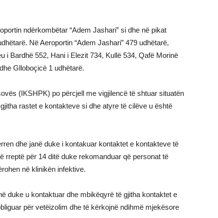
oportin ndërkombëtar “Adem Jashari” si dhe në pikat
3 udhëtarë. Në Aeroportin “Adem Jashari” 479 udhëtarë,
 i Bardhë 552, Hani i Elezit 734, Kullë 534, Qafë Morinë
dhe Glloboçicë 1 udhëtarë.
sovës (IKSHPK) po përcjell me vigjilencë të shtuar situatën
itha rastet e kontakteve si dhe atyre të cilëve u është
rren dhe janë duke i kontakuar kontaktet e kontakteve të
ë rreptë për 14 ditë duke rekomanduar që personat të
ohen në klinikën infektive.
ë duke u kontaktuar dhe mbikëqyrë të gjitha kontaktet e
obliguar për vetëizolim dhe të kërkojnë ndihmë mjekësore