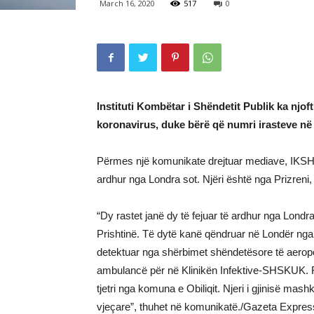
March 16, 2020
517
0
Instituti Kombëtar i Shëndetit Publik ka njof
koronavirus, duke bërë që numri irasteve në 
Përmes një komunikate drejtuar mediave, IKSHP’j
ardhur nga Londra sot. Njëri është nga Prizreni, 
“Dy rastet janë dy të fejuar të ardhur nga Londr
Prishtinë. Të dytë kanë qëndruar në Londër nga
detektuar nga shërbimet shëndetësore të aeropo
ambulancë për në Klinikën Infektive-SHSKUK. R
tjetri nga komuna e Obiliqit. Njeri i gjinisë mashk
vjeçare”, thuhet në komunikatë./Gazeta Expres