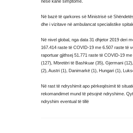
nëse kanë simptome.
Në bazë të qarkores së Ministrisë së Shëndetë
dhe i vizitave në ambulancat specialistike spital
Në nivel global, nga data 31 dhjetor 2019 deri 
167.414 raste të COVID-19 me 6.507 raste të v
raportuar gjithsej 51.771 raste të COVID-19 me 2
(127), Mbretëri të Bashkuar (35), Gjermani (12), Be
(2), Austri (1), Danimarkë (1), Hungari (1), Luks
Në rast të ndryshimit apo përkeqësimit të sit
rekomandimet mund të pësojnë ndryshime. Qytet
ndryshim eventual të tillë