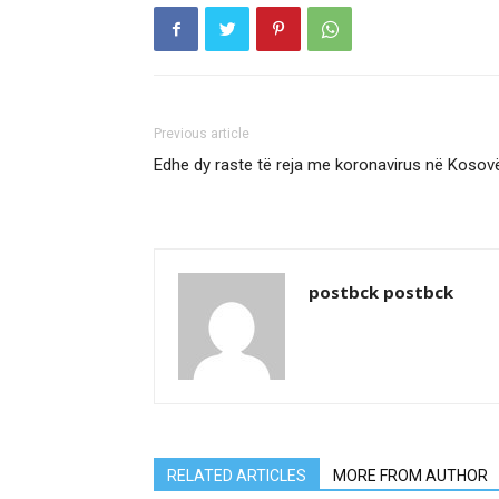
Previous article
Edhe dy raste të reja me koronavirus në Kosov
postbck postbck
RELATED ARTICLES
MORE FROM AUTHOR