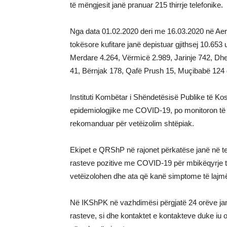
të mëngjesit janë pranuar 215 thirrje telefonike.
Nga data 01.02.2020 deri me 16.03.2020 në Aer
tokësore kufitare janë depistuar gjithsej 10.65
Merdare 4.264, Vërmicë 2.989, Jarinje 742, Dheu
41, Bërnjak 178, Qafë Prush 15, Muçibabë 124 
Instituti Kombëtar i Shëndetësisë Publike të Ko
epidemiologjike me COVID-19, po monitoron të gj
rekomanduar për vetëizolim shtëpiak.
Ekipet e QRShP në rajonet përkatëse janë në te
rasteve pozitive me COVID-19 për mbikëqyrje t
vetëizolohen dhe ata që kanë simptome të lajmër
Në IKShPK në vazhdimësi përgjatë 24 orëve jan
rasteve, si dhe kontaktet e kontakteve duke iu 