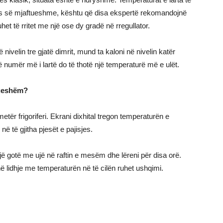
hjes së mjaftueshme, kështu që disa ekspertë rekomandojnë
uhet të rritet me një ose dy gradë në rregullator.
nivelin tre gjatë dimrit, mund ta kaloni në nivelin katër
 numër më i lartë do të thotë një temperaturë më e ulët.
ftueshëm?
tër frigoriferi. Ekrani dixhital tregon temperaturën e
në të gjitha pjesët e pajisjes.
ë gotë me ujë në raftin e mesëm dhe lëreni për disa orë.
ë lidhje me temperaturën në të cilën ruhet ushqimi.