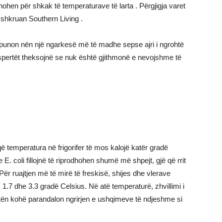
shohen për shkak të temperaturave të larta . Përgjigja varet
 shkruan Southern Living .
ri punon nën një ngarkesë më të madhe sepse ajri i ngrohtë
kspertët theksojnë se nuk është gjithmonë e nevojshme të
 temperatura në frigorifer të mos kalojë katër gradë
 E. coli fillojnë të riprodhohen shumë më shpejt, gjë që rrit
Për ruajtjen më të mirë të freskisë, shijes dhe vlerave
.7 dhe 3.3 gradë Celsius. Në atë temperaturë, zhvillimi i
tën kohë parandalon ngrirjen e ushqimeve të ndjeshme si