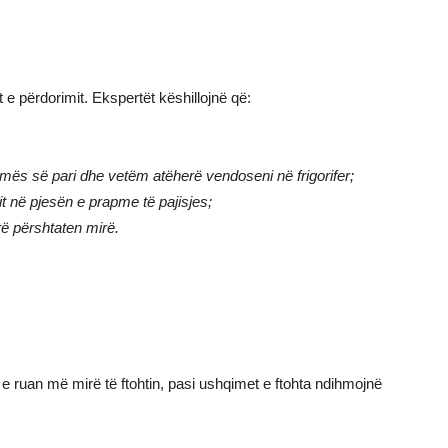
et e përdorimit. Ekspertët këshillojnë që:
mës së pari dhe vetëm atëherë vendoseni në frigorifer;
it në pjesën e prapme të pajisjes;
rë përshtaten mirë.
 e ruan më mirë të ftohtin, pasi ushqimet e ftohta ndihmojnë