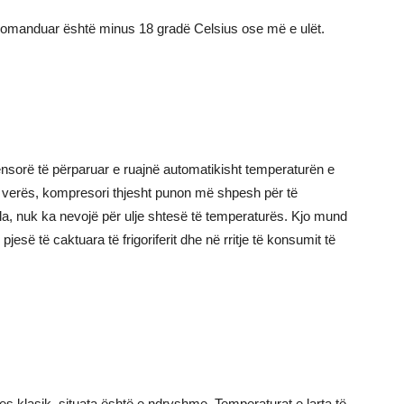
 rekomanduar është minus 18 gradë Celsius ose më e ulët.
ensorë të përparuar e ruajnë automatikisht temperaturën e
 verës, kompresori thjesht punon më shpesh për të
lla, nuk ka nevojë për ulje shtesë të temperaturës. Kjo mund
jesë të caktuara të frigoriferit dhe në rritje të konsumit të
ues klasik, situata është e ndryshme. Temperaturat e larta të