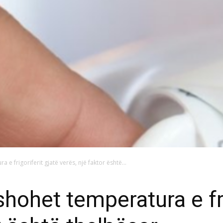
e frigoriferit gjatë verës, një faktor është...
hohet temperatura e fri