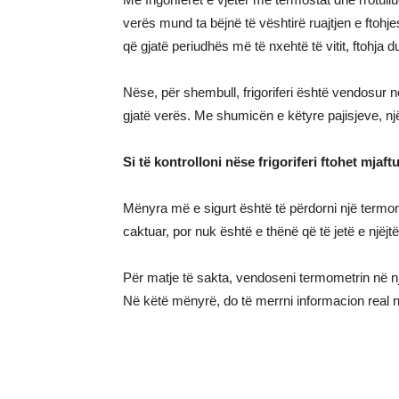
verës mund ta bëjnë të vështirë ruajtjen e fto
që gjatë periudhës më të nxehtë të vitit, ftohja d
Nëse, për shembull, frigoriferi është vendosur në 
gjatë verës. Me shumicën e këtyre pajisjeve, një
Si të kontrolloni nëse frigoriferi ftohet mja
Mënyra më e sigurt është të përdorni një termome
caktuar, por nuk është e thënë që të jetë e njëjtë 
Për matje të sakta, vendoseni termometrin në nj
Në këtë mënyrë, do të merrni informacion real n