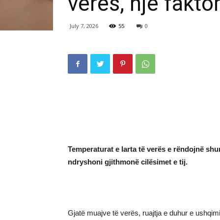
verës, një fakto
July 7, 2026
55
0
Temperaturat e larta të verës e rëndojnë shum
ndryshoni gjithmonë cilësimet e tij.
Gjatë muajve të verës, ruajtja e duhur e ushq