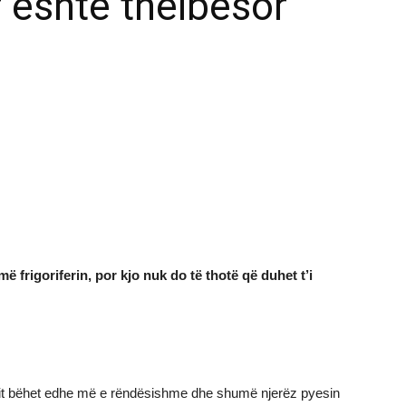
r është thelbësor
ë frigoriferin, por kjo nuk do të thotë që duhet t’i
imit bëhet edhe më e rëndësishme dhe shumë njerëz pyesin