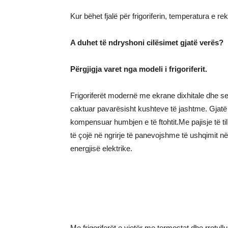
Kur bëhet fjalë për frigoriferin, temperatura e
A duhet të ndryshoni cilësimet gjatë verës?
Përgjigja varet nga modeli i frigoriferit.
Frigoriferët modernë me ekrane dixhitale dhe s
caktuar pavarësisht kushteve të jashtme. Gjatë
kompensuar humbjen e të ftohtit.Me pajisje të ti
të çojë në ngrirje të panevojshme të ushqimit në p
energjisë elektrike.
Me frigoriferët e vjetër me termostat dhe rrotull