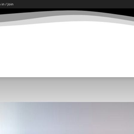
 in / Join
ART
LETËRSI
KËSHILLA
SHKENCË/TECH
SOCI