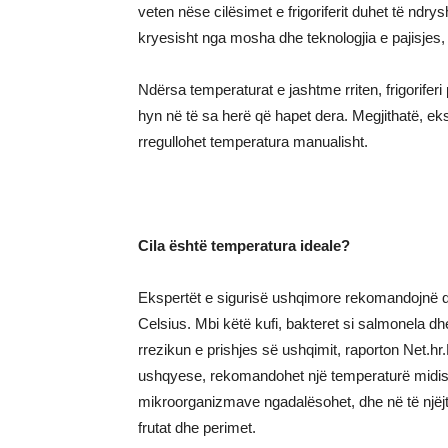
veten nëse cilësimet e frigoriferit duhet të ndry
kryesisht nga mosha dhe teknologjia e pajisjes,
Ndërsa temperaturat e jashtme rriten, frigorife
hyn në të sa herë që hapet dera. Megjithatë, e
rregullohet temperatura manualisht.
Cila është temperatura ideale?
Ekspertët e sigurisë ushqimore rekomandojnë që
Celsius. Mbi këtë kufi, bakteret si salmonela dhe
rrezikun e prishjes së ushqimit, raporton Net.hr.
ushqyese, rekomandohet një temperaturë midis 1
mikroorganizmave ngadalësohet, dhe në të njëj
frutat dhe perimet.