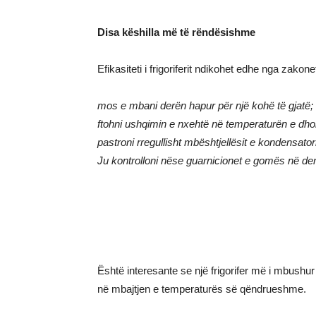
Disa këshilla më të rëndësishme
Efikasiteti i frigoriferit ndikohet edhe nga zakon
mos e mbani derën hapur për një kohë të gjatë;
ftohni ushqimin e nxehtë në temperaturën e dho
pastroni rregullisht mbështjellësit e kondensator
Ju kontrolloni nëse guarnicionet e gomës në de
Është interesante se një frigorifer më i mbushur
në mbajtjen e temperaturës së qëndrueshme.