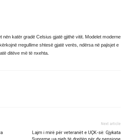
t nën katër gradë Celsius gjatë gjithë vitit. Modelet moderne
 kërkojnë rregullime shtesë gjatë verës, ndërsa në pajisjet e
gjatë ditëve më të nxehta.
Next article
ra
Lajm i mirë për veteranët e UÇK-së: Gjykata
Supreme ua njeh të drejtën për dy pensione