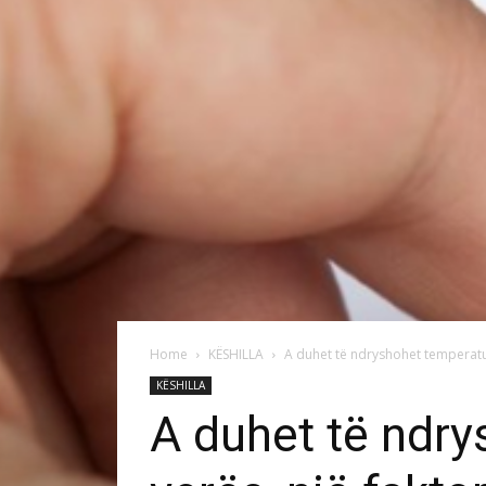
Home
KËSHILLA
A duhet të ndryshohet temperatura 
KËSHILLA
A duhet të ndrys