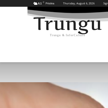
C
Thursday, August 6, 2026
Sign
6.1
Pristina
Trungu
Trungu & InforCulture
KULTURË
HISTORI/ARKEOLOGJI