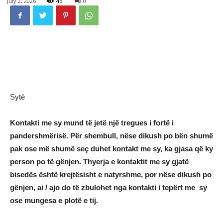
July 2, 2026
45
0
Sytë
Kontakti me sy mund të jetë një tregues i fortë i
pandershmërisë. Për shembull, nëse dikush po bën shumë
pak ose më shumë seç duhet kontakt me sy, ka gjasa që ky
person po të gënjen. Thyerja e kontaktit me sy gjatë
bisedës është krejtësisht e natyrshme, por nëse dikush po
gënjen, ai / ajo do të zbulohet nga kontakti i tepërt me sy
ose mungesa e plotë e tij.