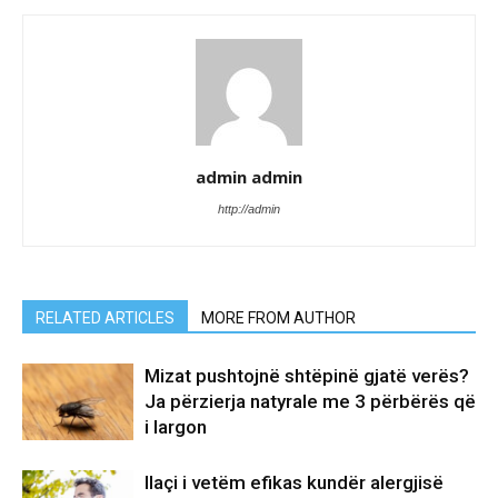
admin admin
http://admin
RELATED ARTICLES
MORE FROM AUTHOR
Mizat pushtojnë shtëpinë gjatë verës?
Ja përzierja natyrale me 3 përbërës që
i largon
Ilaçi i vetëm efikas kundër alergjisë