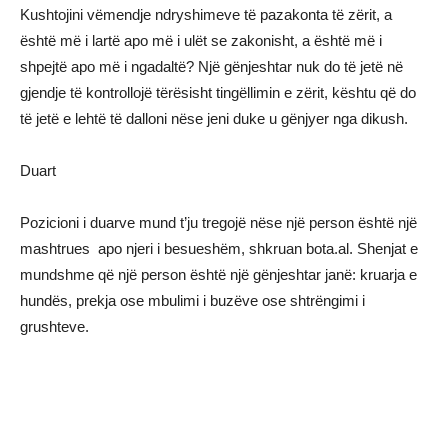
Kushtojini vëmendje ndryshimeve të pazakonta të zërit, a
është më i lartë apo më i ulët se zakonisht, a është më i
shpejtë apo më i ngadaltë? Një gënjeshtar nuk do të jetë në
gjendje të kontrollojë tërësisht tingëllimin e zërit, kështu që do
të jetë e lehtë të dalloni nëse jeni duke u gënjyer nga dikush.
Duart
Pozicioni i duarve mund t’ju tregojë nëse një person është një
mashtrues apo njeri i besueshëm, shkruan bota.al. Shenjat e
mundshme që një person është një gënjeshtar janë: kruarja e
hundës, prekja ose mbulimi i buzëve ose shtrëngimi i
grushteve.