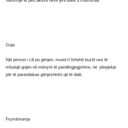
ndihmojë të përcaktoni nëse jeni duke u mashtruar.
Goja
Një person i cili po gënjen, mund t’i fshehë buzët ose të
mbulojë gojën në mënyrë të pandërgjegjshme, në përpjekje
për të parandaluar gënjeshtrën që të dalë.
Frymëmarrja