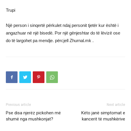
Trupi
Një person i sinqertë përkulet ndaj personit tjetër kur është i
angazhuar në një bisedë. Por një gënjeshtar do të lëvizë ose
do të largohet pa mendje. përcjell Zhurnal.mk .
Previous article
Next article
Pse disa njerëz pickohen më
Këto janë simptomat e
shumë nga mushkonjat?
kancerit të mushkërive