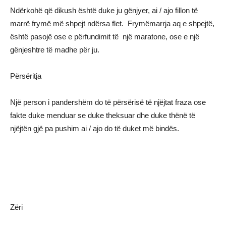
Ndërkohë që dikush është duke ju gënjyer, ai / ajo fillon të
marrë frymë më shpejt ndërsa flet. Frymëmarrja aq e shpejtë,
është pasojë ose e përfundimit të një maratone, ose e një
gënjeshtre të madhe për ju.
Përsëritja
Një person i pandershëm do të përsërisë të njëjtat fraza ose
fakte duke menduar se duke theksuar dhe duke thënë të
njëjtën gjë pa pushim ai / ajo do të duket më bindës.
Zëri