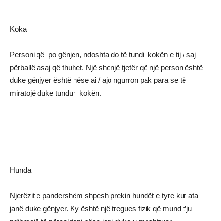
Koka
Personi që po gënjen, ndoshta do të tundi kokën e tij / saj
përballë asaj që thuhet. Një shenjë tjetër që një person është
duke gënjyer është nëse ai / ajo ngurron pak para se të
miratojë duke tundur kokën.
Hunda
Njerëzit e pandershëm shpesh prekin hundët e tyre kur ata
janë duke gënjyer. Ky është një tregues fizik që mund t’ju