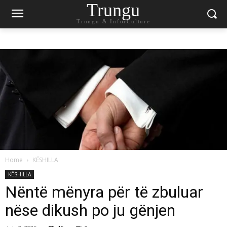
Trungu
Trungu & InforCulture
Home
KËSHILLA
KËSHILLA
Nëntë mënyra për të zbuluar
nëse dikush po ju gënjen