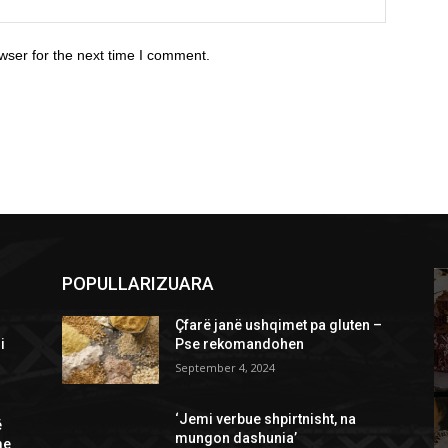
wser for the next time I comment.
POPULLARIZUARA
Çfarë janë ushqimet pa gluten –
i
Pse rekomandohen
September 4, 2024
‘Jemi verbue shpirtnisht, na
ë
mungon dashunia’
me