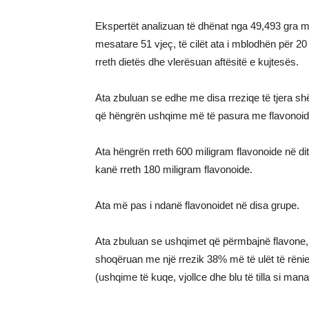
Ekspertët analizuan të dhënat nga 49,493 gr
mesatare 51 vjeç, të cilët ata i mblodhën për 20
rreth dietës dhe vlerësuan aftësitë e kujtesës.
Ata zbuluan se edhe me disa rreziqe të tjera shën
që hëngrën ushqime më të pasura me flavonoide 
Ata hëngrën rreth 600 miligram flavonoide në di
kanë rreth 180 miligram flavonoide.
Ata më pas i ndanë flavonoidet në disa grupe.
Ata zbuluan se ushqimet që përmbajnë flavone, të 
shoqëruan me një rrezik 38% më të ulët të rën
(ushqime të kuqe, vjollce dhe blu të tilla si ma