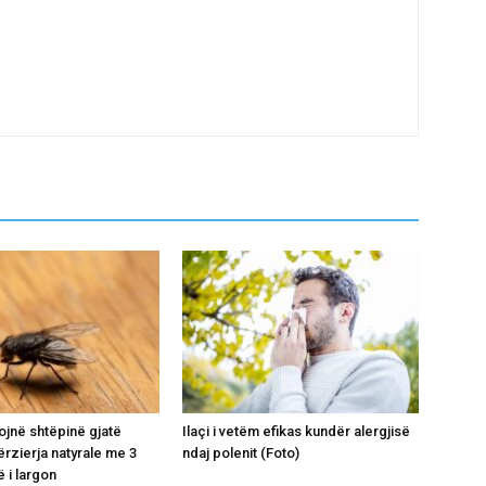
ojnë shtëpinë gjatë
Ilaçi i vetëm efikas kundër alergjisë
ërzierja natyrale me 3
ndaj polenit (Foto)
 i largon