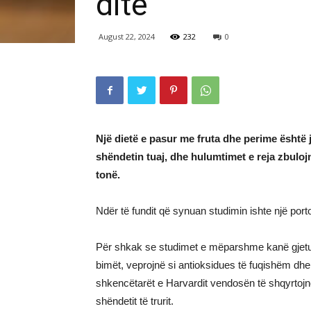
ditë
August 22, 2024
232
0
Një dietë e pasur me fruta dhe perime është
shëndetin tuaj, dhe hulumtimet e reja zbuloj
tonë.
Ndër të fundit që synuan studimin ishte një porto
Për shkak se studimet e mëparshme kanë gjetur 
bimët, veprojnë si antioksidues të fuqishëm d
shkencëtarët e Harvardit vendosën të shqyrtojnë
shëndetit të trurit.