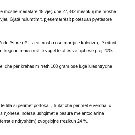
a me moshë mesatare 48 vjeç dhe 27,842 meshkuj me moshë
 vjet. Gjatë hulumtimit, pjesëmarrësit plotësuan pyetësorë
detësore (të tilla si mosha ose marrja e kalorive), të rriturit
treguan rënien më të vogël të aftësive njohëse prej 20%.
të, dhe për krahasim rreth 100 gram ose lugë luleshtrydhe
tilla si perimet portokalli, frutat dhe perimet e verdha, u
ies njohëse, ndërsa ushqimet e pasura me antocianina
naferrat e ndryshëm) zvogëlojnë rrezikun 24 %.