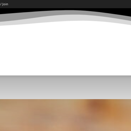
 / Join
ART
LETËRSI
KËSHILLA
SHKENCË/TECH
SOCI