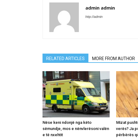
admin admin
http://admin
RELATED ARTICLES
MORE FROM AUTHOR
Nëse keni ndonjë nga këto
Mizat pusht
sëmundje, mos e nënvlerësoni valën
verës? Ja p
e të nxehtit
përbërës që