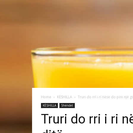
Home
KËSHILLA
Truri do rri i ri nëse do pini një g
KËSHILLA
Shëndet
Truri do rri i ri