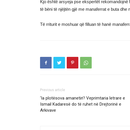
Kjo është arsyeja pse ekspertët rekomandojnë fut
të bëni të njëjtën gjë me manaferrat e buta dhe 
Të rriturit e moshuar që filluan të hanë manaferra
Previous article
‘Ia plotësova amanetin’! Veprimtaria letrare e
Ismail Kadaresë do të ruhet në Drejtorinë e
Arkivave