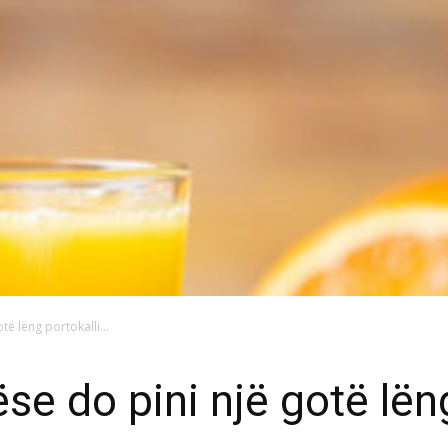
otë lëng portokalli...
 nëse do pini një gotë lë