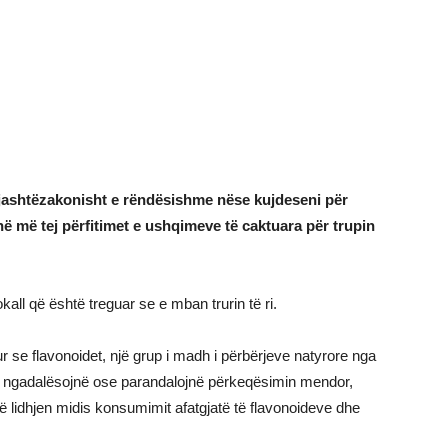
 jashtëzakonisht e rëndësishme nëse kujdeseni për
në më tej përfitimet e ushqimeve të caktuara për trupin
kall që është treguar se e mban trurin të ri.
se flavonoidet, një grup i madh i përbërjeve natyrore nga
he ngadalësojnë ose parandalojnë përkeqësimin mendor,
 lidhjen midis konsumimit afatgjatë të flavonoideve dhe