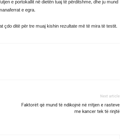
jen e portokallit në dietën tuaj të përditshme, dhe ju mund
manaferrat e egra.
t çdo ditë për tre muaj kishin rezultate më të mira të testit.
Next article
Faktorët që mund të ndikojnë në rritjen e rasteve
me kancer tek të rinjtë