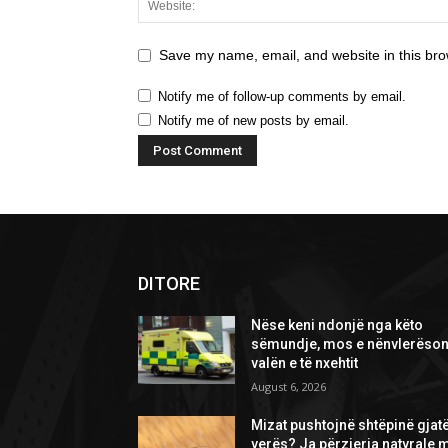
Save my name, email, and website in this bro
Notify me of follow-up comments by email.
Notify me of new posts by email.
DITORE
Nëse keni ndonjë nga këto
sëmundje, mos e nënvlerëson
valën e të nxehtit
August 6, 2026
Mizat pushtojnë shtëpinë gjat
verës? Ja përzierja natyrale 