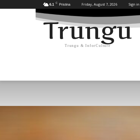
C
Friday, August 7, 2026
Sign in
6.1
Pristina
Trungu
Trungu & InforCulture
KULTURË
HISTORI/ARKEOLOGJI