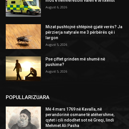
mos e nënvlerësoni valën e të nxehtit
August 6, 2026
Mizat pushtojnë shtëpinë gjatë verës? Ja
përzierja natyrale me 3 përbërës që i
largon
August 5, 2026
Pse çiftet grinden më shumë në
pushime?
August 5, 2026
POPULLARIZUARA
Më 4 mars 1769 në Kavalla, në
perandorinë osmane të atëhershme,
qytet i cili ndodhet sot në Greqi, lindi
Mehmet Ali Pasha