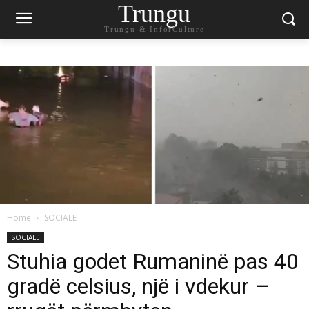
Trungu
Trungu & InforCulture
Home
SOCIALE
SOCIALE
Stuhia godet Rumaninë pas 40
gradë celsius, një i vdekur –