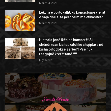
March 4, 2023
Lëkura e portokallit, ku konsistojnë vlerat
e saja dhe si ta përdorim me efikasitet?
March 9, 2023
Historia jonë ikën në humnerë! Si u
shëndrruan kishat katolike shqiptare në
kisha ortodokse serbe?! Pse nuk
reagojnë krerët tanë?!!!
July 4, 2023