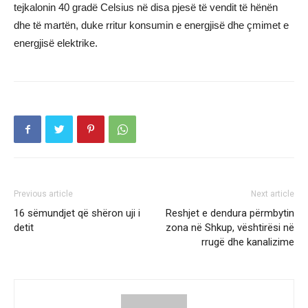
tejkalonin 40 gradë Celsius në disa pjesë të vendit të hënën
dhe të martën, duke rritur konsumin e energjisë dhe çmimet e
energjisë elektrike.
Previous article
Next article
16 sëmundjet që shëron uji i
Reshjet e dendura përmbytin
detit
zona në Shkup, vështirësi në
rrugë dhe kanalizime