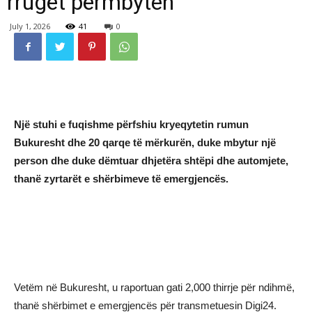
rrugët përmbyten
July 1, 2026
41
0
Një stuhi e fuqishme përfshiu kryeqytetin rumun
Bukuresht dhe 20 qarqe të mërkurën, duke mbytur një
person dhe duke dëmtuar dhjetëra shtëpi dhe automjete,
thanë zyrtarët e shërbimeve të emergjencës.
Vetëm në Bukuresht, u raportuan gati 2,000 thirrje për ndihmë,
thanë shërbimet e emergjencës për transmetuesin Digi24.