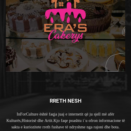
RRETH NESH
InForCulture është faqja juaj e internetit që ju sjell më afër
Kulturës,Historisë dhe Artit.Kjo faqe poashtu i`u ofron informacione të
sakta e kuriozitete rreth fushave të ndryshme nga rajoni dhe bota.