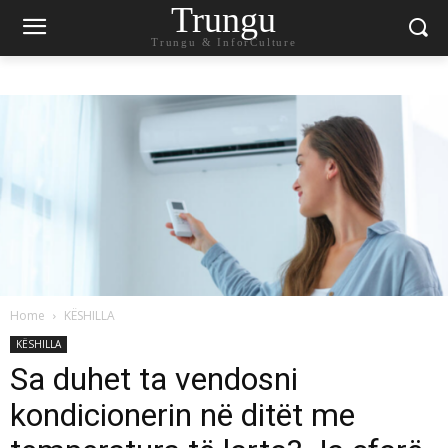
Trungu
Trungu & InforCulture
Home
KËSHILLA
KËSHILLA
Sa duhet ta vendosni
kondicionerin në ditët me