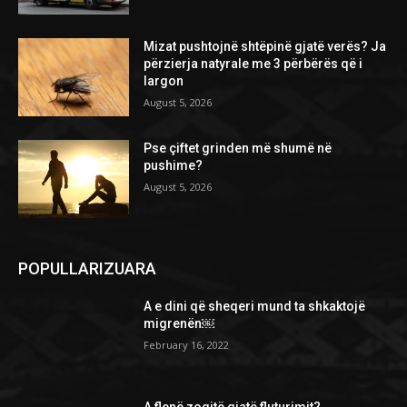
Mizat pushtojnë shtëpinë gjatë verës? Ja
përzierja natyrale me 3 përbërës që i
largon
August 5, 2026
Pse çiftet grinden më shumë në
pushime?
August 5, 2026
POPULLARIZUARA
A e dini që sheqeri mund ta shkaktojë
migrenën￼
February 16, 2022