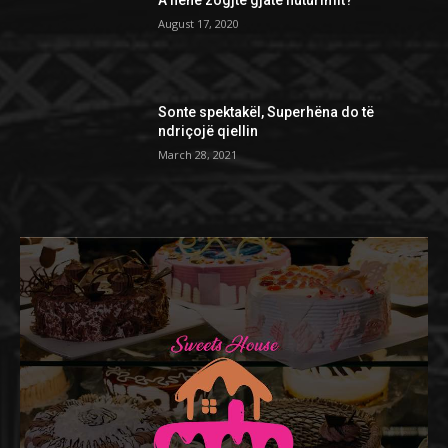
A flenë zogjtë gjatë fluturimit?
August 17, 2020
Sonte spektakël, Superhëna do të
ndriçojë qiellin
March 28, 2021