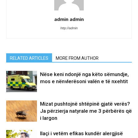
admin admin
http://admin
RELATED ARTICLES
MORE FROM AUTHOR
Nëse keni ndonjë nga këto sëmundje,
mos e nënvlerësoni valën e të nxehtit
Mizat pushtojnë shtëpinë gjatë verës?
Ja përzierja natyrale me 3 përbërës që
i largon
Ilaçi i vetëm efikas kundër alergjisë