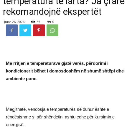
temperatura të larta? Ja çfarë
rekomandojnë ekspertët
June 26, 2026
55
0
Me rritjen e temperaturave gjatë verës, përdorimi i
kondicionerit bëhet i domosdoshëm në shumë shtëpi dhe
ambiente pune.
Megjithatë, vendosja e temperaturës së duhur është e
rëndësishme si për shëndetin, ashtu edhe për kursimin e
energjisë.