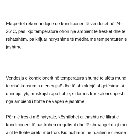
Ekspertët rekomandojnë që kondicioneri të vendoset në 24–
26°C, pasi kjo temperaturë ofron një ambient të freskët dhe të
rehatshëm, pa krijuar ndryshime të mëdha me temperaturën e
jashtme.
Vendosja e kondicionerit në temperatura shumë të ulëta mund
të rrisë konsumin e energjisë dhe të shkaktojë shqetësime si
dhimbje fyti, muskujsh apo ftohje, sidomos kur kaloni shpesh
nga ambienti i ftohtë në vapën e jashtme.
Për një freski më natyrale, këshillohet gjithashtu që filtrat e
kondicionerit të pastrohen rregullisht dhe të shmanget drejtimi i
ajrit të ftohtë direkt mbi trup. Kjo ndihmon në ruajtjen e cilësisë