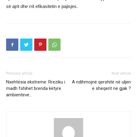
së ajrit dhe rrit efikasitetin e pajisjes.
Previous article
Next article
Nxehtësia ekstreme: Rreziku i
A ndihmojnë qershitë në uljen
madh fshihet brenda këtyre
e sheqerit në gjak ?
ambienteve…