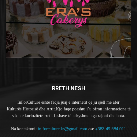
RRETH NESH
InForCulture është faqja juaj e internetit që ju sjell më afër
Kulturës,Historisë dhe Artit.Kjo faqe poashtu i`u ofron informacione të
sakta e kuriozitete rreth fushave të ndryshme nga rajoni dhe bota.
Na kontaktoni:
in.forculture.ks@gmail.com
ose
+383 49 584 011