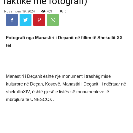
faktike me fotografi)
November 19, 2024
409
0
Fotografi nga Manastiri i Deçanit në fillim të Shekullit XX-
të!
Manastiri i Deçanit është një monument i trashëgimisë
kulturore në Deçan, Kosovë. Manastiri i Deçanit , i ndërtuar në
shekullinXIV, është pjesë e listës së monumenteve të
mbrojtura të UNESCOs .