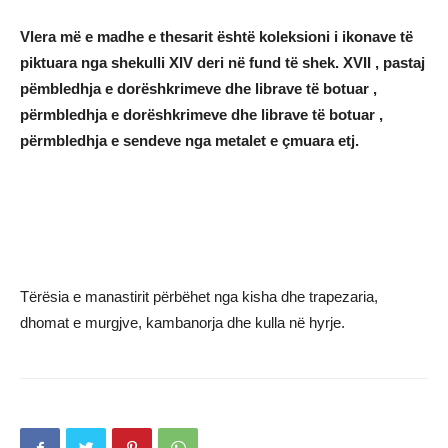
Vlera më e madhe e thesarit është koleksioni i ikonave të
piktuara nga shekulli XIV deri në fund të shek. XVII , pastaj
pëmbledhja e dorëshkrimeve dhe librave të botuar ,
përmbledhja e dorëshkrimeve dhe librave të botuar ,
përmbledhja e sendeve nga metalet e çmuara etj.
Tërësia e manastirit përbëhet nga kisha dhe trapezaria,
dhomat e murgjve, kambanorja dhe kulla në hyrje.