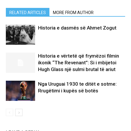
RELATED ARTICLES
MORE FROM AUTHOR
Historia e dasmës së Ahmet Zogut
Historia e vërtetë që frymëzoi filmin
ikonik “The Revenant”: Si i mbijetoi
Hugh Glass një sulmi brutal të ariut
Nga Uruguai 1930 te ditët e sotme:
Rrugëtimi i kupës së botës