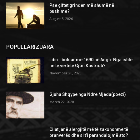
Pse çiftet grinden më shumë në
pushime?
August 5, 2026
POPULLARIZUARA
Libri i botuar më 1690 në Angli: Nga ishte
në të vërtetë Gjon Kastrioti?
November 26, 2023
Gjuha Shqype nga Ndre Mjeda(poezi)
March 22, 2020
Cilat janë alergjitë më të zakonshme të
pranverës dhe si t’i parandalojmë ato?