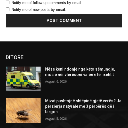
Notify me of follow-up comments by email.
Notify me of new posts by email.
DITORE
Nëse keni ndonjë nga këto sëmundje,
mos e nënvlerësoni valën e të nxehtit
August 6, 2026
Mizat pushtojnë shtëpinë gjatë verës? Ja
përzierja natyrale me 3 përbërës që i
largon
August 5, 2026