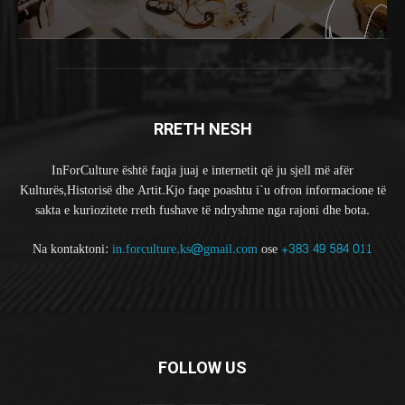
RRETH NESH
InForCulture është faqja juaj e internetit që ju sjell më afër
Kulturës,Historisë dhe Artit.Kjo faqe poashtu i`u ofron informacione të
sakta e kuriozitete rreth fushave të ndryshme nga rajoni dhe bota.
Na kontaktoni:
in.forculture.ks@gmail.com
ose
+383 49 584 011
FOLLOW US