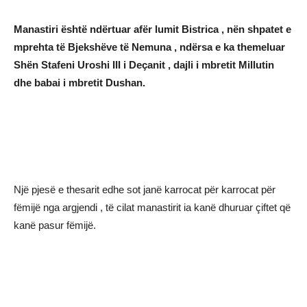
Manastiri është ndërtuar afër lumit Bistrica , nën shpatet e
mprehta të Bjekshëve të Nemuna , ndërsa e ka themeluar
Shën Stafeni Uroshi III i Deçanit , dajli i mbretit Millutin
dhe babai i mbretit Dushan.
Një pjesë e thesarit edhe sot janë karrocat për karrocat për
fëmijë nga argjendi , të cilat manastirit ia kanë dhuruar çiftet që
kanë pasur fëmijë.