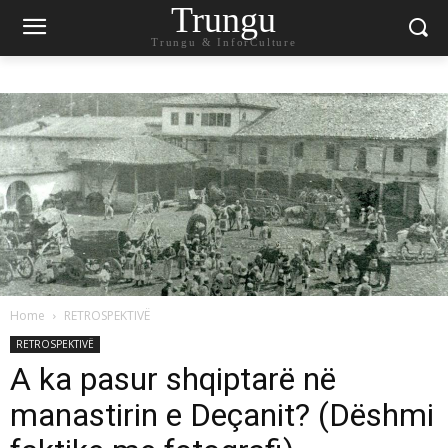
Trungu
Trungu & InforCulture
Home
RETROSPEKTIVË
RETROSPEKTIVË
A ka pasur shqiptarë në
manastirin e Deçanit? (Dëshmi