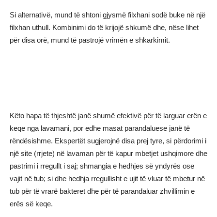
Si alternativë, mund të shtoni gjysmë filxhani sodë buke në një
filxhan uthull. Kombinimi do të krijojë shkumë dhe, nëse lihet
për disa orë, mund të pastrojë vrimën e shkarkimit.
Këto hapa të thjeshtë janë shumë efektivë për të larguar erën e
keqe nga lavamani, por edhe masat parandaluese janë të
rëndësishme. Ekspertët sugjerojnë disa prej tyre, si përdorimi i
një site (rrjete) në lavaman për të kapur mbetjet ushqimore dhe
pastrimi i rregullt i saj; shmangia e hedhjes së yndyrës ose
vajit në tub; si dhe hedhja rregullisht e ujit të vluar të mbetur në
tub për të vrarë bakteret dhe për të parandaluar zhvillimin e
erës së keqe.