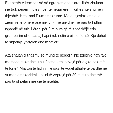
Ekspertët e kompanisë së ngrohjes dhe hidraulikës zbuluan
një truk pesëminutësh për të hequr erën, i cili është shumë i
thjeshtë. Heat and Plumb shkruan: “Më e thjeshta është të
zieni një tenxhere ose një ibrik me ujë dhe më pas ta hidhni
ngadalë në tub. Lëreni për 5 minuta që të shpërbëjë çdo
grumbullim dhe pastaj hapni rubinetin e ujit të ftohtë. Kjo duhet
të shpëlajë yndyrën dhe mbetjet”.
Ata shtuan gjithashtu se mund të përdorni një zgjidhje natyrale
me sodë buke dhe uthull “nëse keni nevojë për diçka pak më
të fortë”. Mjafton të hidhni një sasi të vogël uthulle të bardhë në
vrimën e shkarkimit, ta lini të veprojë për 30 minuta dhe më
pas ta shpëlani me ujë të nxehtë.