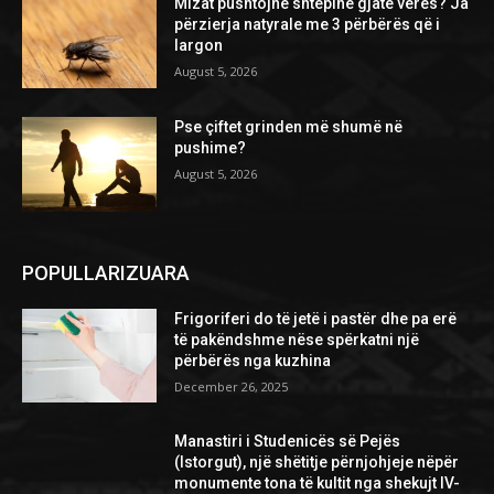
Mizat pushtojnë shtëpinë gjatë verës? Ja
përzierja natyrale me 3 përbërës që i
largon
August 5, 2026
Pse çiftet grinden më shumë në
pushime?
August 5, 2026
POPULLARIZUARA
Frigoriferi do të jetë i pastër dhe pa erë
të pakëndshme nëse spërkatni një
përbërës nga kuzhina
December 26, 2025
Manastiri i Studenicës së Pejës
(Istorgut), një shëtitje përnjohjeje nëpër
monumente tona të kultit nga shekujt IV-