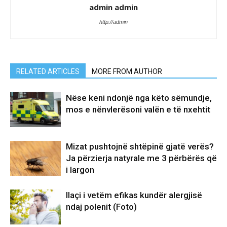
admin admin
http://admin
RELATED ARTICLES
MORE FROM AUTHOR
Nëse keni ndonjë nga këto sëmundje,
mos e nënvlerësoni valën e të nxehtit
Mizat pushtojnë shtëpinë gjatë verës?
Ja përzierja natyrale me 3 përbërës që
i largon
Ilaçi i vetëm efikas kundër alergjisë
ndaj polenit (Foto)