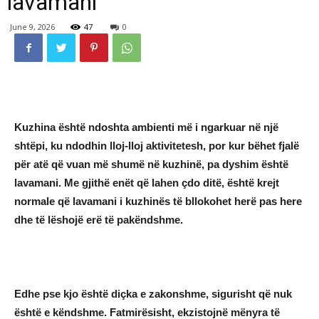
lavamani
June 9, 2026
47
0
Kuzhina është ndoshta ambienti më i ngarkuar në një
shtëpi, ku ndodhin lloj-lloj aktivitetesh, por kur bëhet fjalë
për atë që vuan më shumë në kuzhinë, pa dyshim është
lavamani. Me gjithë enët që lahen çdo ditë, është krejt
normale që lavamani i kuzhinës të bllokohet herë pas here
dhe të lëshojë erë të pakëndshme.
Edhe pse kjo është diçka e zakonshme, sigurisht që nuk
është e këndshme. Fatmirësisht, ekzistojnë mënyra të