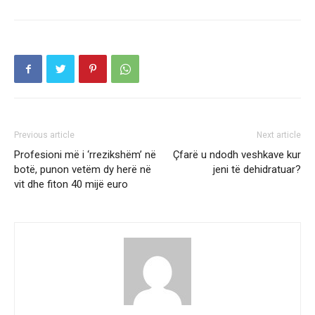
Previous article
Next article
Profesioni më i ‘rrezikshëm’ në
Çfarë u ndodh veshkave kur
botë, punon vetëm dy herë në
jeni të dehidratuar?
vit dhe fiton 40 mijë euro