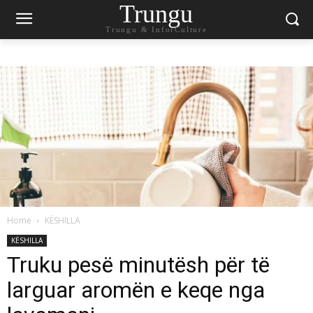
Trungu
Trungu & InforCulture
Home
KËSHILLA
KËSHILLA
Truku pesë minutësh për të
larguar aromën e keqe nga