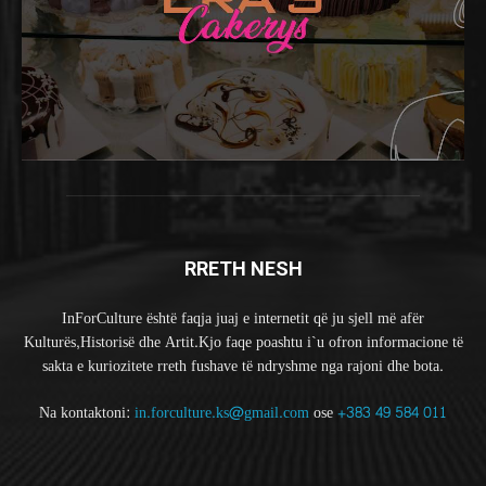
RRETH NESH
InForCulture është faqja juaj e internetit që ju sjell më afër
Kulturës,Historisë dhe Artit.Kjo faqe poashtu i`u ofron informacione të
sakta e kuriozitete rreth fushave të ndryshme nga rajoni dhe bota.
Na kontaktoni:
in.forculture.ks@gmail.com
ose
+383 49 584 011