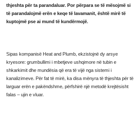
thjeshta për ta parandaluar. Por përpara se të mësojmë si
të parandalojmë erën e keqe të lavamanit, është mirë të
kuptojmë pse ai mund të kundërmojë.
Sipas kompanisë Heat and Plumb, ekzistojnë dy arsye
kryesore: grumbullimi i mbetjeve ushqimore në tubin e
shkarkimit dhe mundësia që era të vijë nga sistemi i
kanalizimeve. Për fat të mirë, ka disa mënyra të thjeshta për të
larguar erën e pakëndshme, përfshirë një metodë krejtësisht
falas – ujin e vluar.