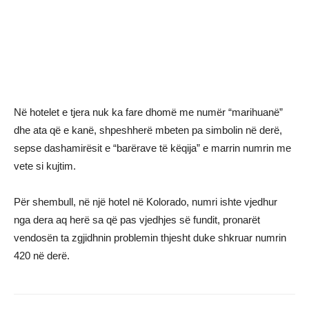
Në hotelet e tjera nuk ka fare dhomë me numër “marihuanë”
dhe ata që e kanë, shpeshherë mbeten pa simbolin në derë,
sepse dashamirësit e “barërave të këqija” e marrin numrin me
vete si kujtim.
Për shembull, në një hotel në Kolorado, numri ishte vjedhur
nga dera aq herë sa që pas vjedhjes së fundit, pronarët
vendosën ta zgjidhnin problemin thjesht duke shkruar numrin
420 në derë.