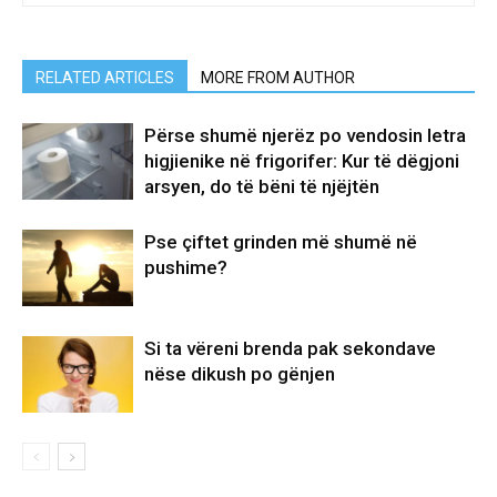
RELATED ARTICLES
MORE FROM AUTHOR
Përse shumë njerëz po vendosin letra
higjienike në frigorifer: Kur të dëgjoni
arsyen, do të bëni të njëjtën
Pse çiftet grinden më shumë në
pushime?
Si ta vëreni brenda pak sekondave
nëse dikush po gënjen