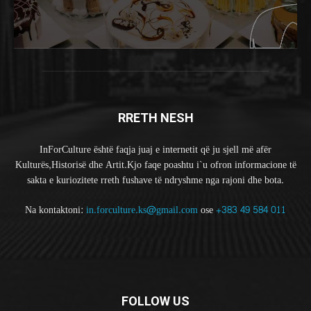
RRETH NESH
InForCulture është faqja juaj e internetit që ju sjell më afër
Kulturës,Historisë dhe Artit.Kjo faqe poashtu i`u ofron informacione të
sakta e kuriozitete rreth fushave të ndryshme nga rajoni dhe bota.
Na kontaktoni:
in.forculture.ks@gmail.com
ose
+383 49 584 011
FOLLOW US