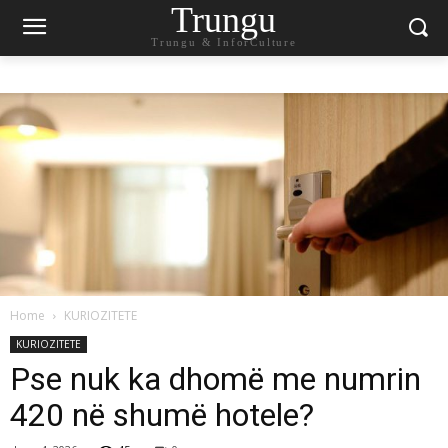
Trungu
Trungu & InforCulture
Home
KURIOZITETE
KURIOZITETE
Pse nuk ka dhomë me numrin
420 në shumë hotele?