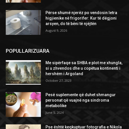
Përse shumë njerëz po vendosin letra
higjienike në frigorifer: Kur të dëgjoni
arsyen, do të bëni të njëjtën
August 9, 2026
POPULLARIZUARA
Me sipërfaqe sa SHBA e plot me xhungla,
si u zhvendos dhe u copëtua kontinenti i
hershëm i Argoland
October 27, 2023
Pesë suplemente që duhet shmangur
personat që vuajnë nga sindroma
metabolike
June 5, 2024
Pse është keqkuptuar fotografia e Nikola