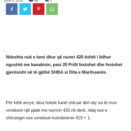
June 4, 2026
45
0
Ndoshta nuk e keni ditur që numri 420 është i lidhur
ngushtë me kanabisin, pasi 20 Prilli festohet dhe festohet
gjerësisht në të gjithë SHBA si Dita e Marihuanës.
Për këtë arsye, disa hotele kanë shkuar deri aty sa të mos
vendosin një pjatë me numrin 420 në derë, ndaj ose e
shmangin ose vendosin kombinimin 419 + 1.