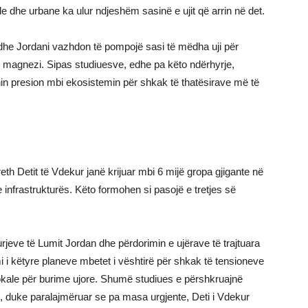
iale dhe urbane ka ulur ndjeshëm sasinë e ujit që arrin në det.
l dhe Jordani vazhdon të pompojë sasi të mëdha uji për
e magnezi. Sipas studiuesve, edhe pa këto ndërhyrje,
nin presion mbi ekosistemin për shkak të thatësirave më të
h Detit të Vdekur janë krijuar mbi 6 mijë gropa gjigante në
 infrastrukturës. Këto formohen si pasojë e tretjes së
urjeve të Lumit Jordan dhe përdorimin e ujërave të trajtuara
i i këtyre planeve mbetet i vështirë për shkak të tensioneve
lokale për burime ujore. Shumë studiues e përshkruajnë
im”, duke paralajmëruar se pa masa urgjente, Deti i Vdekur