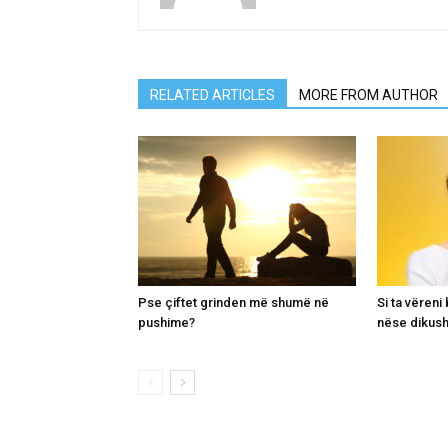
RELATED ARTICLES
MORE FROM AUTHOR
Pse çiftet grinden më shumë në
Si ta vëren
pushime?
nëse dikush