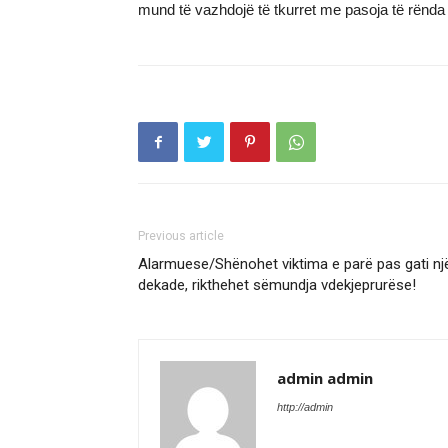
mund të vazhdojë të tkurret me pasoja të rënda 
Previous article
Alarmuese/Shënohet viktima e parë pas gati nj
dekade, rikthehet sëmundja vdekjeprurëse!
admin admin
http://admin