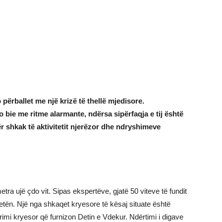
 përballet me një krizë të thellë mjedisore.
o bie me ritme alarmante, ndërsa sipërfaqja e tij është
r shkak të aktivitetit njerëzor dhe ndryshimeve
tra ujë çdo vit. Sipas ekspertëve, gjatë 50 viteve të fundit
tretën. Një nga shkaqet kryesore të kësaj situate është
rimi kryesor që furnizon Detin e Vdekur. Ndërtimi i digave