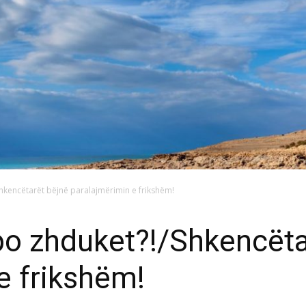
hkencëtarët bëjnë paralajmërimin e frikshëm!
po zhduket?!/Shkencëta
e frikshëm!