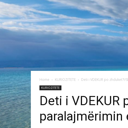
Home
KURIOZITETE
Deti i VDEKUR po zhduket?!/S
KURIOZITETE
Deti i VDEKUR 
paralajmërimin 