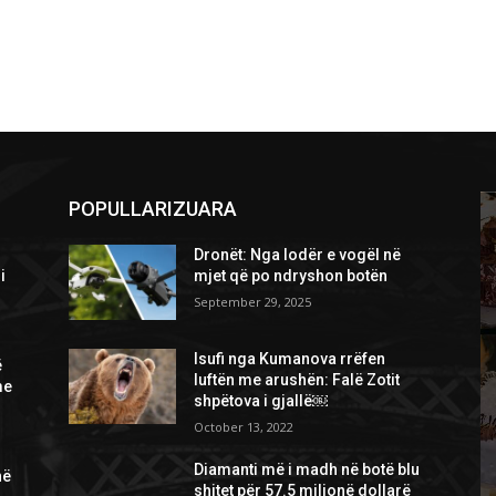
POPULLARIZUARA
Dronët: Nga lodër e vogël në
i
mjet që po ndryshon botën
September 29, 2025
Isufi nga Kumanova rrëfen
ë
luftën me arushën: Falë Zotit
me
shpëtova i gjallë￼
October 13, 2022
Diamanti më i madh në botë blu
në
shitet për 57.5 milionë dollarë