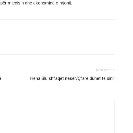
për mjedisin dhe ekonominë e rajonit.
Next article
ë
Hëna Blu shfaqet nesër/Çfarë duhet të dini!