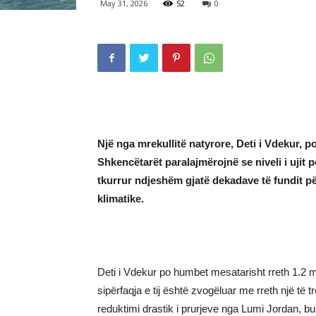
May 31, 2026
52
0
Një nga mrekullitë natyrore, Deti i Vdekur, po
Shkencëtarët paralajmërojnë se niveli i ujit p
tkurrur ndjeshëm gjatë dekadave të fundit pë
klimatike.
Deti i Vdekur po humbet mesatarisht rreth 1.2 me
sipërfaqja e tij është zvogëluar me rreth një të 
reduktimi drastik i prurjeve nga Lumi Jordan, bu