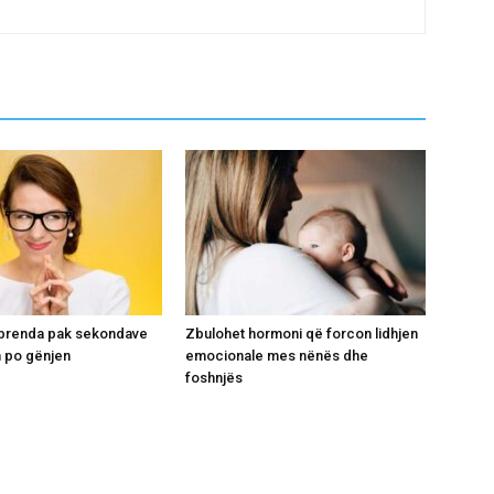
i brenda pak sekondave
Zbulohet hormoni që forcon lidhjen
 po gënjen
emocionale mes nënës dhe
foshnjës