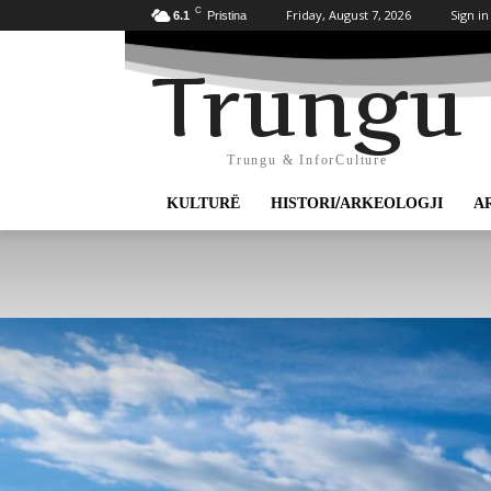
C
Friday, August 7, 2026
Sign in
6.1
Pristina
Trungu
Trungu & InforCulture
KULTURË
HISTORI/ARKEOLOGJI
A