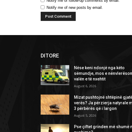
Notify me of follow-up comments by email.
Notify me of new posts by email.
DITORE
Nëse keni ndonjë nga këto
sëmundje, mos e nënvlerëson
valën e të nxehtit
August 6, 2026
Mizat pushtojnë shtëpinë gjat
verës? Ja përzierja natyrale 
3 përbërës që i largon
August 5, 2026
Pse çiftet grinden më shumë 