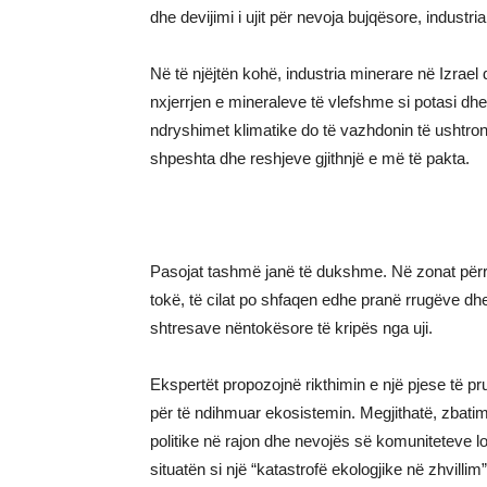
dhe devijimi i ujit për nevoja bujqësore, industr
Në të njëjtën kohë, industria minerare në Izrae
nxjerrjen e mineraleve të vlefshme si potasi dh
ndryshimet klimatike do të vazhdonin të ushtro
shpeshta dhe reshjeve gjithnjë e më të pakta.
Pasojat tashmë janë të dukshme. Në zonat përret
tokë, të cilat po shfaqen edhe pranë rrugëve dhe
shtresave nëntokësore të kripës nga uji.
Ekspertët propozojnë rikthimin e një pjese të pr
për të ndihmuar ekosistemin. Megjithatë, zbatim
politike në rajon dhe nevojës së komuniteteve 
situatën si një “katastrofë ekologjike në zhvill