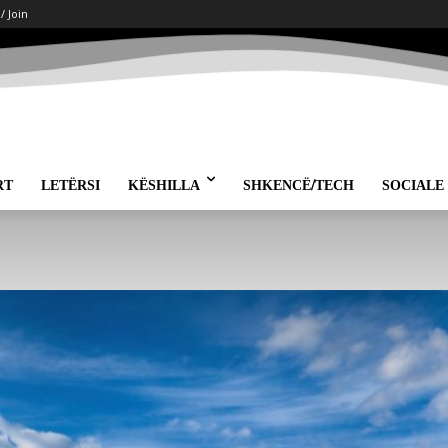
 / Join
RT
LETËRSI
KËSHILLA
SHKENCË/TECH
SOCIALE