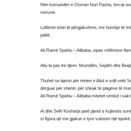
Nën komandën e Osman Nuri Pasha, forcat osma
rumune.
Luftimet ishin të përgjakshme, me humbje të m
palët.
Ali Ramë Spahiu – Alibaba, sipas rrëfimeve familj
Aliu la pas tre djem: Mustafën, Sejdën dhe Beqën 
Thuhet se lajmin për rënien e Aliut e solli vetë 
dërguar për shërim për shkak të plagëve të mar
Ali Ramë Spahiu – Alibaba mbetet simbol i sakrif
Ai dhe Sefë Kosharja janë pjesë e kujtesës sonë h
si figura që me gjakun e tyre vulosën një epokë.