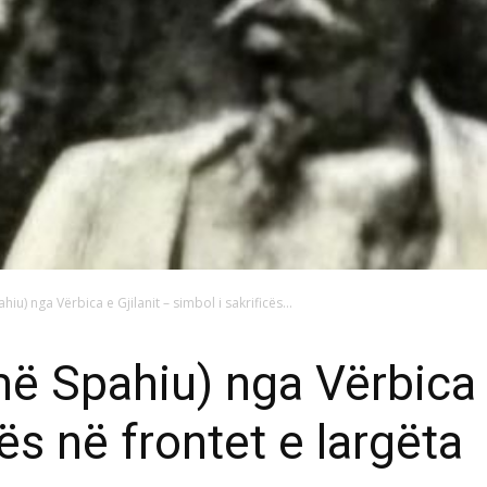
iu) nga Vërbica e Gjilanit – simbol i sakrificës...
më Spahiu) nga Vërbica e
cës në frontet e largëta