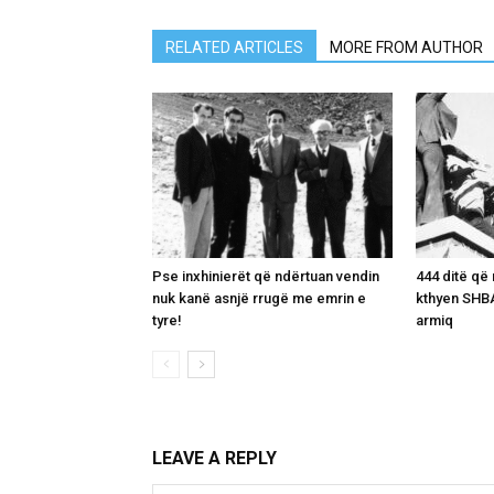
RELATED ARTICLES
MORE FROM AUTHOR
Pse inxhinierët që ndërtuan vendin
444 ditë që 
nuk kanë asnjë rrugë me emrin e
kthyen SHBA
tyre!
armiq
LEAVE A REPLY