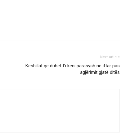
Next article
Këshillat që duhet t’i keni parasysh në iftar pas
agjërimit gjatë ditës