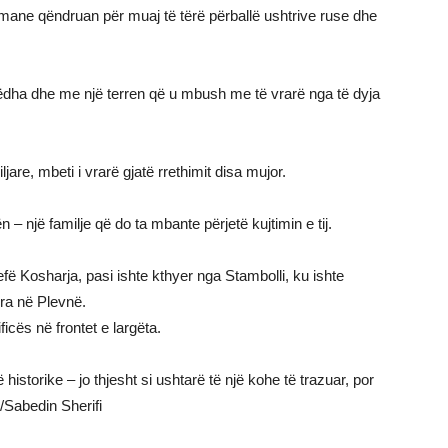
ne qëndruan për muaj të tërë përballë ushtrive ruse dhe
ëdha dhe me një terren që u mbush me të vrarë nga të dyja
are, mbeti i vrarë gjatë rrethimit disa mujor.
– një familje që do ta mbante përjetë kujtimin e tij.
Sefë Kosharja, pasi ishte kthyer nga Stambolli, ku ishte
ra në Plevnë.
icës në frontet e largëta.
istorike – jo thjesht si ushtarë të një kohe të trazuar, por
/Sabedin Sherifi