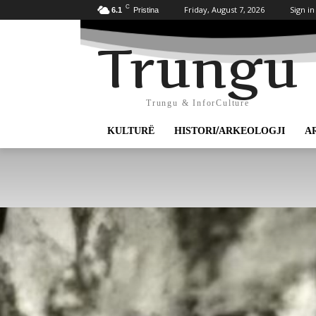
C
Friday, August 7, 2026
Sign in
6.1
Pristina
Trungu
Trungu & InforCulture
KULTURË
HISTORI/ARKEOLOGJI
A