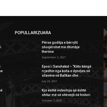
POPULLARIZUARA
Përse goditja e bërrylit
i
shoqërohet me dhimbje
therëse
September 2, 2021
ë
Eposi i Sanxhakut – ”Këto këngë
me
rrjedhin nga koha e dyndjes së
sllavëve në Ballkan dhe...
July 26, 2021
në
Kjo është videoloja që është
shitur më së shtrenjti në histori
October 5, 2020