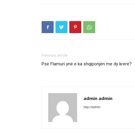
Previous article
Pse Flamuri ynë e ka shqiponjën me dy krerë?
admin admin
http://admin