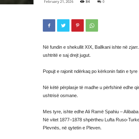
February 21, 2026
84
0
Në fundin e shekullit XIX, Ballkani ishte në zj
ushtritë e saj drejt jugut.
Popujt e rajonit ndërkaq po kërkonin fatin e tyre p
Në këtë përplasje të madhe u përfshinë edhe qindr
ushtrisë osmane.
Mes tyre, ishte edhe Ali Ramë Spahiu – Alibaba
Në vitet 1877–1878 shpërtheu Lufta Ruso-Turke,
Plevnës, në qytetin e Pleven.