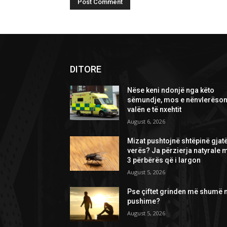
DITORE
Nëse keni ndonjë nga këto
sëmundje, mos e nënvlerëson
valën e të nxehtit
August 6, 2026
Mizat pushtojnë shtëpinë gjat
verës? Ja përzierja natyrale 
3 përbërës që i largon
August 5, 2026
Pse çiftet grinden më shumë 
pushime?
August 5, 2026