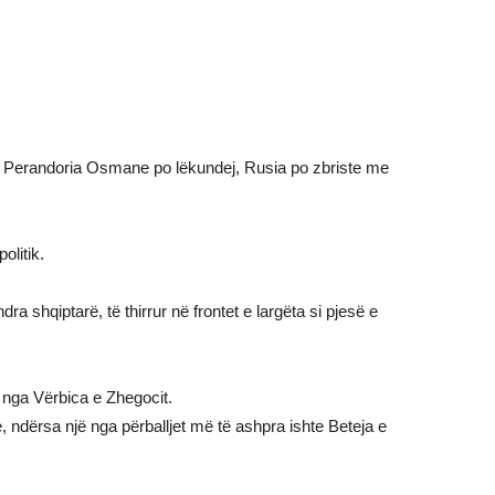
arr. Perandoria Osmane po lëkundej, Rusia po zbriste me
olitik.
a shqiptarë, të thirrur në frontet e largëta si pjesë e
 nga Vërbica e Zhegocit.
 ndërsa një nga përballjet më të ashpra ishte Beteja e