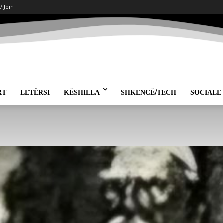
 / Join
RT
LETËRSI
KËSHILLA
SHKENCË/TECH
SOCIALE