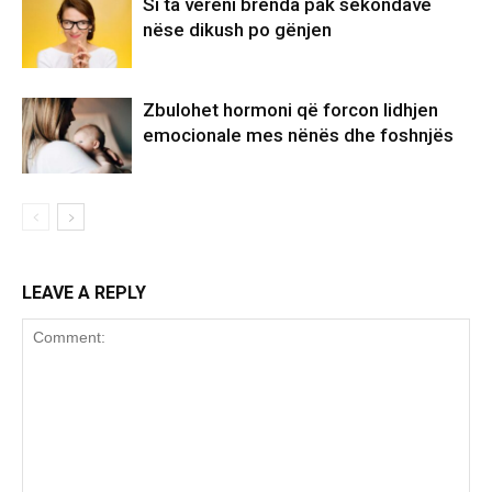
Si ta vëreni brenda pak sekondave
nëse dikush po gënjen
Zbulohet hormoni që forcon lidhjen
emocionale mes nënës dhe foshnjës
LEAVE A REPLY