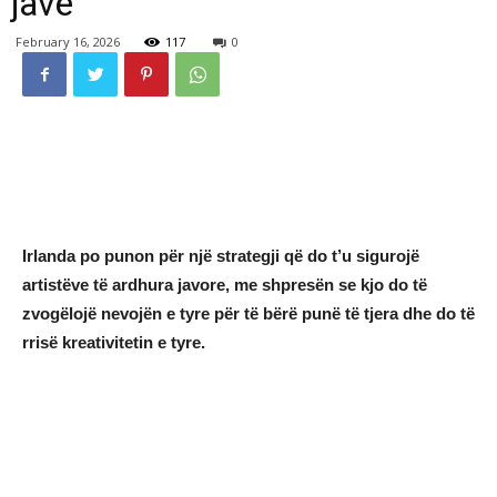
javë
February 16, 2026
117
0
Irlanda po punon për një strategji që do t’u sigurojë
artistëve të ardhura javore, me shpresën se kjo do të
zvogëlojë nevojën e tyre për të bërë punë të tjera dhe do të
rrisë kreativitetin e tyre.