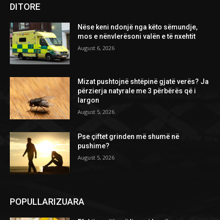
DITORE
Nëse keni ndonjë nga këto sëmundje,
mos e nënvlerësoni valën e të nxehtit
August 6, 2026
Mizat pushtojnë shtëpinë gjatë verës? Ja
përzierja natyrale me 3 përbërës që i
largon
August 5, 2026
Pse çiftet grinden më shumë në
pushime?
August 5, 2026
POPULLARIZUARA