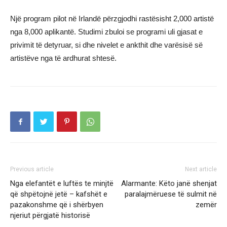
Një program pilot në Irlandë përzgjodhi rastësisht 2,000 artistë
nga 8,000 aplikantë. Studimi zbuloi se programi uli gjasat e
privimit të detyruar, si dhe nivelet e ankthit dhe varësisë së
artistëve nga të ardhurat shtesë.
Previous article
Next article
Nga elefantët e luftës te minjtë
Alarmante: Këto janë shenjat
që shpëtojnë jetë – kafshët e
paralajmëruese të sulmit në
pazakonshme që i shërbyen
zemër
njeriut përgjatë historisë