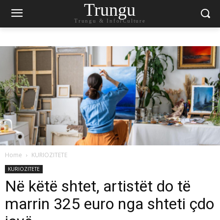
Trungu
Trungu & InforCulture
Home
KURIOZITETE
KURIOZITETE
Në këtë shtet, artistët do të
marrin 325 euro nga shteti çdo