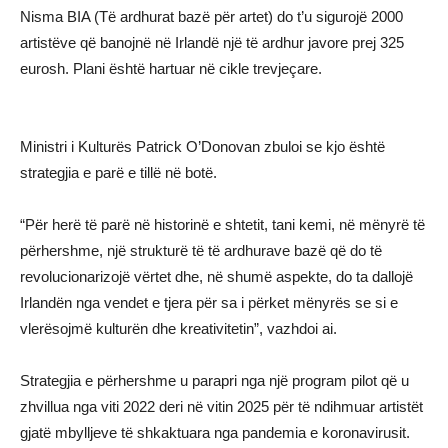
Nisma BIA (Të ardhurat bazë për artet) do t’u sigurojë 2000
artistëve që banojnë në Irlandë një të ardhur javore prej 325
eurosh. Plani është hartuar në cikle trevjeçare.
Ministri i Kulturës Patrick O’Donovan zbuloi se kjo është
strategjia e parë e tillë në botë.
“Për herë të parë në historinë e shtetit, tani kemi, në mënyrë të
përhershme, një strukturë të të ardhurave bazë që do të
revolucionarizojë vërtet dhe, në shumë aspekte, do ta dallojë
Irlandën nga vendet e tjera për sa i përket mënyrës se si e
vlerësojmë kulturën dhe kreativitetin”, vazhdoi ai.
Strategjia e përhershme u parapri nga një program pilot që u
zhvillua nga viti 2022 deri në vitin 2025 për të ndihmuar artistët
gjatë mbylljeve të shkaktuara nga pandemia e koronavirusit.