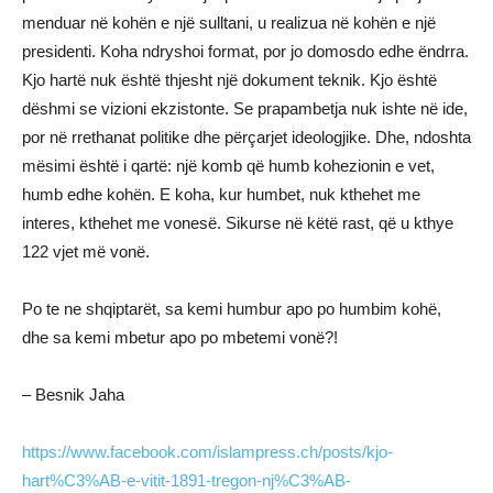
menduar në kohën e një sulltani, u realizua në kohën e një
presidenti. Koha ndryshoi format, por jo domosdo edhe ëndrra.
Kjo hartë nuk është thjesht një dokument teknik. Kjo është
dëshmi se vizioni ekzistonte. Se prapambetja nuk ishte në ide,
por në rrethanat politike dhe përçarjet ideologjike. Dhe, ndoshta
mësimi është i qartë: një komb që humb kohezionin e vet,
humb edhe kohën. E koha, kur humbet, nuk kthehet me
interes, kthehet me vonesë. Sikurse në këtë rast, që u kthye
122 vjet më vonë.
Po te ne shqiptarët, sa kemi humbur apo po humbim kohë,
dhe sa kemi mbetur apo po mbetemi vonë?!
– Besnik Jaha
https://www.facebook.com/islampress.ch/posts/kjo-
hart%C3%AB-e-vitit-1891-tregon-nj%C3%AB-