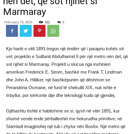
nën det, që sot njihet si
Marmaray
February 15, 2026
102
0
Kjo hartë e vitit 1891 tregon një ëndërr që i parapriu kohës së
vet: projektin e Sulltanit Abdulhamid II për një metro nën det, që
sot njihet si Marmaray. Projekti u skicua nga inxhinieri
amerikan Frederick E. Strom, bashkë me Frank T. Lindman
dhe John A. Hilliker, një bashkëpunim që dëshmon se
Perandoria Osmane, në fund të shekullit XIX, nuk ishte e
mbyllur, por kërkonte dije dhe teknologji kudo që gjendej.
Gjithashtu është e habitshme se si, qysh në vitin 1891, kur
shumë vende ende përballeshin me hekurudha primitive, në
Stamboll imagjinohej një tub i zhytur nën Bosfor. Një metro që