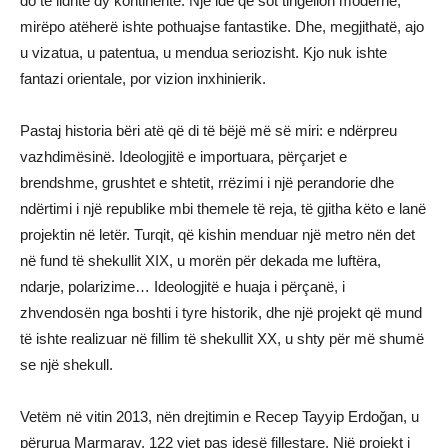
do të lidhte dy kontinente. Një ide që sot tingëllon moderne,
mirëpo atëherë ishte pothuajse fantastike. Dhe, megjithatë, ajo
u vizatua, u patentua, u mendua seriozisht. Kjo nuk ishte
fantazi orientale, por vizion inxhinierik.
Pastaj historia bëri atë që di të bëjë më së miri: e ndërpreu
vazhdimësinë. Ideologjitë e importuara, përçarjet e
brendshme, grushtet e shtetit, rrëzimi i një perandorie dhe
ndërtimi i një republike mbi themele të reja, të gjitha këto e lanë
projektin në letër. Turqit, që kishin menduar një metro nën det
në fund të shekullit XIX, u morën për dekada me luftëra,
ndarje, polarizime… Ideologjitë e huaja i përçanë, i
zhvendosën nga boshti i tyre historik, dhe një projekt që mund
të ishte realizuar në fillim të shekullit XX, u shty për më shumë
se një shekull.
Vetëm në vitin 2013, nën drejtimin e Recep Tayyip Erdoğan, u
përurua Marmaray. 122 vjet pas idesë fillestare. Një projekt i