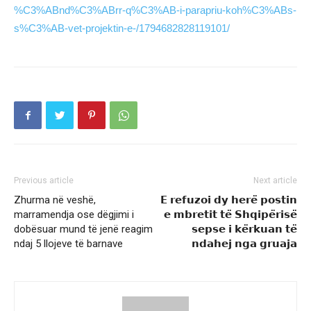
%C3%ABnd%C3%ABrr-q%C3%AB-i-parapriu-koh%C3%ABs-
s%C3%AB-vet-projektin-e-/1794682828119101/
Previous article
Next article
Zhurma në veshë,
𝗘 𝗿𝗲𝗳𝘂𝘇𝗼𝗶 𝗱𝘆 𝗵𝗲𝗿𝗲̈ 𝗽𝗼𝘀𝘁𝗶𝗻
marramendja ose dëgjimi i
𝗲 𝗺𝗯𝗿𝗲𝘁𝗶𝘁 𝘁𝗲̈ 𝗦𝗵𝗾𝗶𝗽𝗲̈𝗿𝗶𝘀𝗲̈
dobësuar mund të jenë reagim
𝘀𝗲𝗽𝘀𝗲 𝗶 𝗸𝗲̈𝗿𝗸𝘂𝗮𝗻 𝘁𝗲̈
ndaj 5 llojeve të barnave
𝗻𝗱𝗮𝗵𝗲𝗷 𝗻𝗴𝗮 𝗴𝗿𝘂𝗮𝗷𝗮