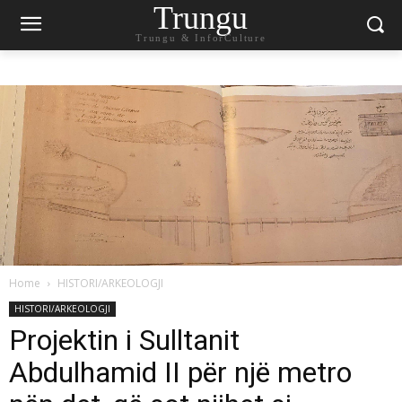
Trungu
Trungu & InforCulture
Home
HISTORI/ARKEOLOGJI
HISTORI/ARKEOLOGJI
Projektin i Sulltanit
Abdulhamid II për një metro