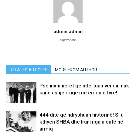
admin admin
http://admin
RELATED ARTICLES
MORE FROM AUTHOR
Pse inxhinierët që ndërtuan vendin nuk
kanë asnjë rrugë me emrin e tyre!
444 ditë që ndryshuan historinë! Si u
kthyen SHBA dhe Irani nga aleatë në
armiq