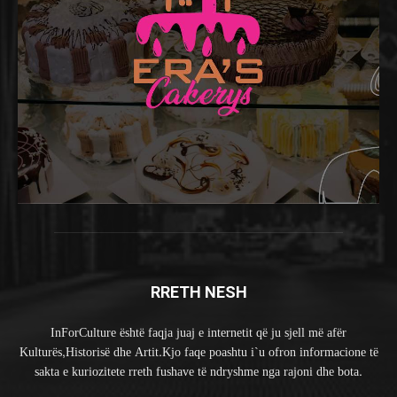
RRETH NESH
InForCulture është faqja juaj e internetit që ju sjell më afër
Kulturës,Historisë dhe Artit.Kjo faqe poashtu i`u ofron informacione të
sakta e kuriozitete rreth fushave të ndryshme nga rajoni dhe bota.