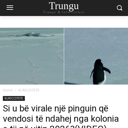
Trungu
Trungu & InforCulture
Home
KURIOZITETE
KURIOZITETE
Si u bë virale një pinguin që
vendosi të ndahej nga kolonia