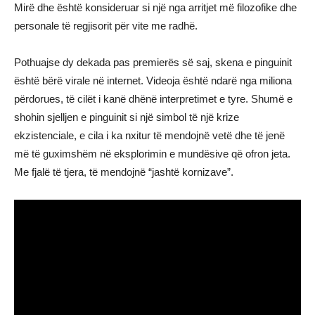
Mirë dhe është konsideruar si një nga arritjet më filozofike dhe
personale të regjisorit për vite me radhë.
Pothuajse dy dekada pas premierës së saj, skena e pinguinit
është bërë virale në internet. Videoja është ndarë nga miliona
përdorues, të cilët i kanë dhënë interpretimet e tyre. Shumë e
shohin sjelljen e pinguinit si një simbol të një krize
ekzistenciale, e cila i ka nxitur të mendojnë vetë dhe të jenë
më të guximshëm në eksplorimin e mundësive që ofron jeta.
Me fjalë të tjera, të mendojnë “jashtë kornizave”.