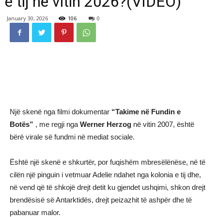
e tij në vitin 2026?(VIDEO)
January 30, 2026
106
0
Një skenë nga filmi dokumentar
“Takime në Fundin e
Botës”
, me regji nga
Werner Herzog
në vitin 2007, është
bërë virale së fundmi në mediat sociale.
Është një skenë e shkurtër, por fuqishëm mbresëlënëse, në të
cilën një pinguin i vetmuar Adelie ndahet nga kolonia e tij dhe,
në vend që të shkojë drejt detit ku gjendet ushqimi, shkon drejt
brendësisë së Antarktidës, drejt peizazhit të ashpër dhe të
pabanuar malor.