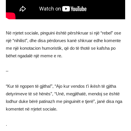
Në rrjetet sociale, pinguini është përshkruar si një “rebel” ose
një “nihilist”, dhe disa përdorues kanë shkruar edhe komente
me një konotacion humoristik, që do të thotë se kafsha po
bëhet ngadalë një meme e re.
–
“Kur të ngopen të gjitha!”, “Ajo kur vendos t’i ikësh të gjitha
detyrimeve të së hënës”, “Unë, megjithatë, mendoj se është
lodhur duke bërë patinazh me pinguinët e tjerë”, janë disa nga
komentet në rrjetet sociale.
.