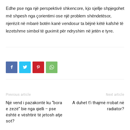
Edhe pse nga një perspektivë shkencore, kjo sjellje shpjegohet
më shpesh nga çorientimi ose një problem shëndetësor,
njerëzit në mbarë botën kanë vendosur ta bëjnë këtë kafshë të
lezetshme simbol të guximit për ndryshim në jetën e tyre.
Previous article
Next article
Një vend i pazakontë ku “bora
A duhet t’i thajmë rrobat në
e zezë” bie nga qielli – pse
radiator?
është e vështirë të jetosh atje
sot?