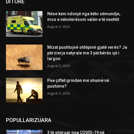
DITORE
Nëse keni ndonjë nga këto sëmundje,
mos e nënvlerësoni valën e të nxehtit
August 6, 2026
Mizat pushtojnë shtëpinë gjatë verës? Ja
përzierja natyrale me 3 përbërës që i
largon
August 5, 2026
Pse çiftet grinden më shumë në
pushime?
August 5, 2026
POPULLARIZUARA
3 të shëruar nga COVID-19 në