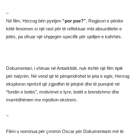
–
Në film, Herzog bën pyetjen
“por pse?”.
Regjisori e përdor
këtë fenomen si një rast për të reflektuar mbi absurditetin e
jetës, pa ofruar një shpjegim specifik për sjelljen e kafshës.
Dokumentari, i xhiruar në Antarktidë, nuk është një film tipik
për natyrën. Në vend që të përqendrohet te jeta e egër, Herzog
eksploron njerëzit që zgjedhin të jetojnë dhe të punojnë në
“fundin e botës”, motivimet e tyre, botët e brendshme dhe
marrëdhënien me mjedisin ekstrem.
–
Filmi u nominua për çmimin Oscar për Dokumentarin më të