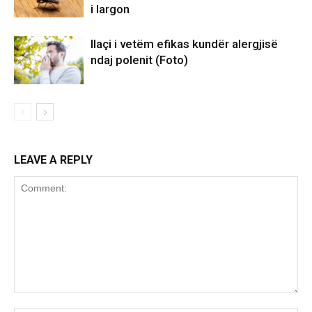
i largon
Ilaçi i vetëm efikas kundër alergjisë
ndaj polenit (Foto)
LEAVE A REPLY