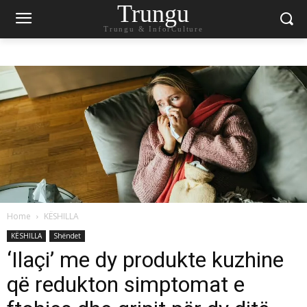
Trungu
Trungu & InforCulture
Home
KËSHILLA
KËSHILLA
Shëndet
‘Ilaçi’ me dy produkte kuzhine
që redukton simptomat e