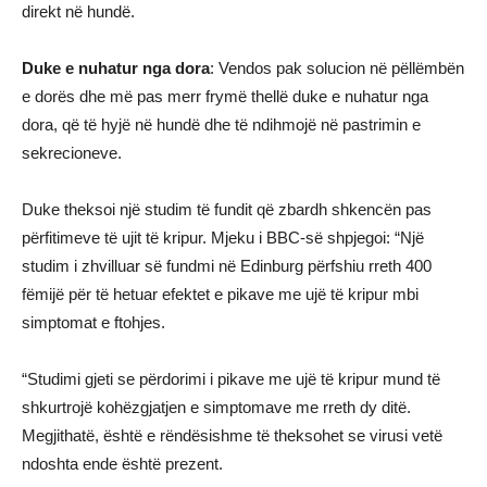
direkt në hundë.
Duke e nuhatur nga dora
: Vendos pak solucion në pëllëmbën
e dorës dhe më pas merr frymë thellë duke e nuhatur nga
dora, që të hyjë në hundë dhe të ndihmojë në pastrimin e
sekrecioneve.
Duke theksoi një studim të fundit që zbardh shkencën pas
përfitimeve të ujit të kripur. Mjeku i BBC-së shpjegoi: “Një
studim i zhvilluar së fundmi në Edinburg përfshiu rreth 400
fëmijë për të hetuar efektet e pikave me ujë të kripur mbi
simptomat e ftohjes.
“Studimi gjeti se përdorimi i pikave me ujë të kripur mund të
shkurtrojë kohëzgjatjen e simptomave me rreth dy ditë.
Megjithatë, është e rëndësishme të theksohet se virusi vetë
ndoshta ende është prezent.