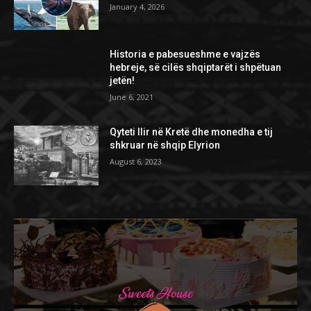
January 4, 2026
Historia e pabesueshme e vajzës
hebreje, së cilës shqiptarët i shpëtuan
jetën!
June 6, 2021
Qyteti Ilir në Kretë dhe monedha e tij
shkruar në shqip Elyrion
August 6, 2023