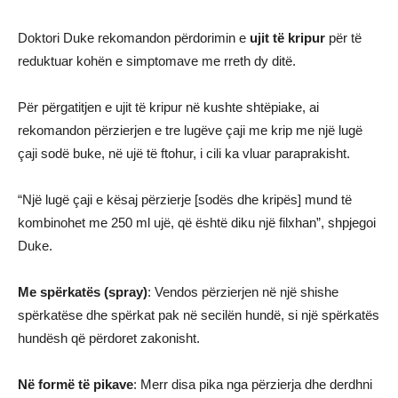
Doktori Duke rekomandon përdorimin e
ujit të kripur
për të
reduktuar kohën e simptomave me rreth dy ditë.
Për përgatitjen e ujit të kripur në kushte shtëpiake, ai
rekomandon përzierjen e tre lugëve çaji me krip me një lugë
çaji sodë buke, në ujë të ftohur, i cili ka vluar paraprakisht.
“Një lugë çaji e kësaj përzierje [sodës dhe kripës] mund të
kombinohet me 250 ml ujë, që është diku një filxhan”, shpjegoi
Duke.
Me spërkatës (spray)
: Vendos përzierjen në një shishe
spërkatëse dhe spërkat pak në secilën hundë, si një spërkatës
hundësh që përdoret zakonisht.
Në formë të pikave
: Merr disa pika nga përzierja dhe derdhni