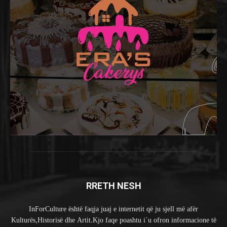
RRETH NESH
InForCulture është faqja juaj e internetit që ju sjell më afër
Kulturës,Historisë dhe Artit.Kjo faqe poashtu i`u ofron informacione të