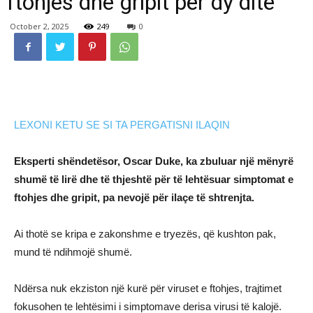
ftohjes dhe gripit për dy ditë
October 2, 2025
249
0
LEXONI KETU SE SI TA PERGATISNI ILAQIN
Eksperti shëndetësor, Oscar Duke, ka zbuluar një mënyrë
shumë të lirë dhe të thjeshtë për të lehtësuar simptomat e
ftohjes dhe gripit, pa nevojë për ilaçe të shtrenjta.
Ai thotë se kripa e zakonshme e tryezës, që kushton pak,
mund të ndihmojë shumë.
Ndërsa nuk ekziston një kurë për viruset e ftohjes, trajtimet
fokusohen te lehtësimi i simptomave derisa virusi të kalojë.