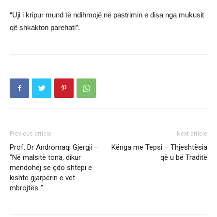
“Uji i kripur mund të ndihmojë në pastrimin e disa nga mukusit
që shkakton parehati”.
Previous article
Next article
Prof. Dr Andromaqi Gjergji –
Kënga me Tepsi – Thjeshtësia
”Në malsitë tona, dikur
që u bë Traditë
mendohej se çdo shtëpi e
kishte gjarpërin e vet
mbrojtës..”