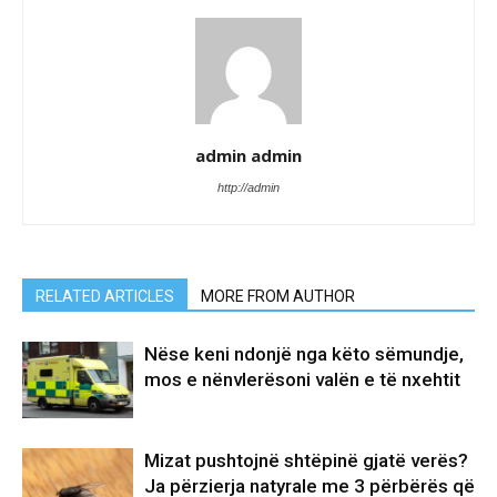
admin admin
http://admin
RELATED ARTICLES
MORE FROM AUTHOR
Nëse keni ndonjë nga këto sëmundje,
mos e nënvlerësoni valën e të nxehtit
Mizat pushtojnë shtëpinë gjatë verës?
Ja përzierja natyrale me 3 përbërës që