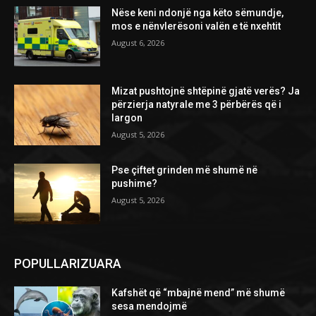
Nëse keni ndonjë nga këto sëmundje,
mos e nënvlerësoni valën e të nxehtit
August 6, 2026
Mizat pushtojnë shtëpinë gjatë verës? Ja
përzierja natyrale me 3 përbërës që i
largon
August 5, 2026
Pse çiftet grinden më shumë në
pushime?
August 5, 2026
POPULLARIZUARA
Kafshët që “mbajnë mend” më shumë
sesa mendojmë