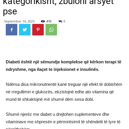
kategorikisht, zbuloni arsyet
pse
September 16, 2025
410
0
Diabeti është një sëmundje komplekse që kërkon terapi të
ndryshme, nga ilaçet te injeksionet e insulinës.
Ndërsa disa mikronutrientë kanë treguar një efekt të dobishëm
në rregullimin e glukozës, ekzistojnë edhe ato vitamina që
mund të shkaktojnë më shumë dëm sesa dobi.
Shumë njerëz me diabet u drejtohen suplementeve dhe
vitaminave me shpresën e përmirësimit të shëndetit të tyre të