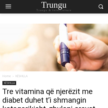
Trungu
Trungu & InforCulture
Home
KËSHILLA
KËSHILLA
Tre vitamina që njerëzit me
diabet duhet t’i shmangin