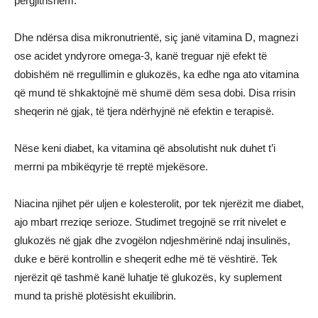
përgjithshëm.
Dhe ndërsa disa mikronutrientë, siç janë vitamina D, magnezi
ose acidet yndyrore omega-3, kanë treguar një efekt të
dobishëm në rregullimin e glukozës, ka edhe nga ato vitamina
që mund të shkaktojnë më shumë dëm sesa dobi. Disa rrisin
sheqerin në gjak, të tjera ndërhyjnë në efektin e terapisë.
Nëse keni diabet, ka vitamina që absolutisht nuk duhet t’i
merrni pa mbikëqyrje të rreptë mjekësore.
Niacina njihet për uljen e kolesterolit, por tek njerëzit me diabet,
ajo mbart rreziqe serioze. Studimet tregojnë se rrit nivelet e
glukozës në gjak dhe zvogëlon ndjeshmërinë ndaj insulinës,
duke e bërë kontrollin e sheqerit edhe më të vështirë. Tek
njerëzit që tashmë kanë luhatje të glukozës, ky suplement
mund ta prishë plotësisht ekuilibrin.