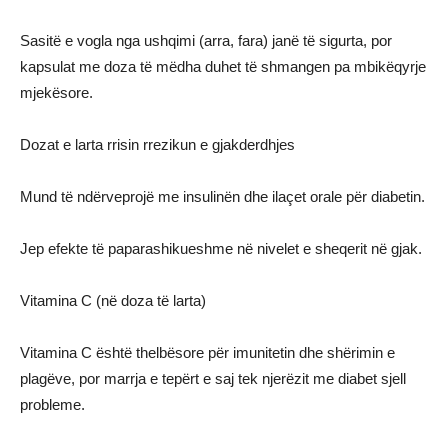
Sasitë e vogla nga ushqimi (arra, fara) janë të sigurta, por
kapsulat me doza të mëdha duhet të shmangen pa mbikëqyrje
mjekësore.
Dozat e larta rrisin rrezikun e gjakderdhjes
Mund të ndërveprojë me insulinën dhe ilaçet orale për diabetin.
Jep efekte të paparashikueshme në nivelet e sheqerit në gjak.
Vitamina C (në doza të larta)
Vitamina C është thelbësore për imunitetin dhe shërimin e
plagëve, por marrja e tepërt e saj tek njerëzit me diabet sjell
probleme.