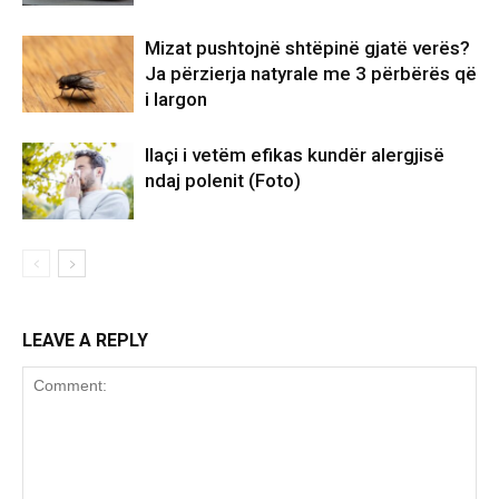
Mizat pushtojnë shtëpinë gjatë verës?
Ja përzierja natyrale me 3 përbërës që
i largon
Ilaçi i vetëm efikas kundër alergjisë
ndaj polenit (Foto)
LEAVE A REPLY