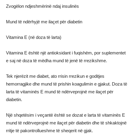
Zvogëlon ndjeshmërinë ndaj insulinës
Mund të ndërhyjë me ilaçet për diabetin
Vitamina E (në doza të larta)
Vitamina E është një antioksidant i fuqishëm, por suplementet
e saj në doza të mëdha mund të jenë të rrezikshme.
Tek njerëzit me diabet, ato rrisin rrezikun e goditjes
hemorragjike dhe mund të prishin koagulimin e gjakut. Doza të
larta të vitaminës E mund të ndërveprojnë me ilaçet për
diabetin.
Një shqetësim i veçantë është se dozat e larta të vitaminës E
mund të ndërveprojnë me ilaçet për diabetin dhe të shkaktojnë
rritje të pakontrollueshme të sheqerit në gjak.