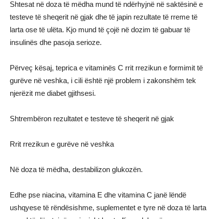
Shtesat në doza të mëdha mund të ndërhyjnë në saktësinë e
testeve të sheqerit në gjak dhe të japin rezultate të rreme të
larta ose të ulëta. Kjo mund të çojë në dozim të gabuar të
insulinës dhe pasoja serioze.
Përveç kësaj, teprica e vitaminës C rrit rrezikun e formimit të
gurëve në veshka, i cili është një problem i zakonshëm tek
njerëzit me diabet gjithsesi.
Shtrembëron rezultatet e testeve të sheqerit në gjak
Rrit rrezikun e gurëve në veshka
Në doza të mëdha, destabilizon glukozën.
Edhe pse niacina, vitamina E dhe vitamina C janë lëndë
ushqyese të rëndësishme, suplementet e tyre në doza të larta