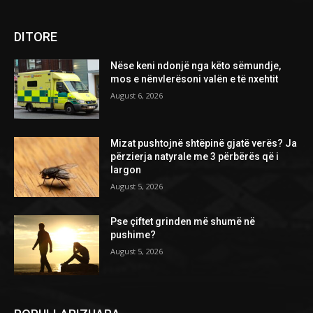
DITORE
Nëse keni ndonjë nga këto sëmundje,
mos e nënvlerësoni valën e të nxehtit
August 6, 2026
Mizat pushtojnë shtëpinë gjatë verës? Ja
përzierja natyrale me 3 përbërës që i
largon
August 5, 2026
Pse çiftet grinden më shumë në
pushime?
August 5, 2026