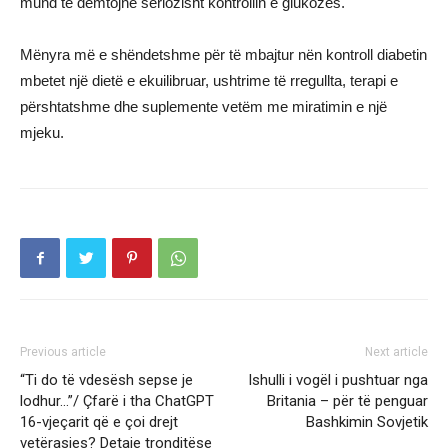
mund të dëmtojnë seriozisht kontrollin e glukozës.
Mënyra më e shëndetshme për të mbajtur nën kontroll diabetin
mbetet një dietë e ekuilibruar, ushtrime të rregullta, terapi e
përshtatshme dhe suplemente vetëm me miratimin e një
mjeku.
Previous article
Next article
“Ti do të vdesësh sepse je
Ishulli i vogël i pushtuar nga
lodhur…”/ Çfarë i tha ChatGPT
Britania – për të penguar
16-vjeçarit që e çoi drejt
Bashkimin Sovjetik
vetërasjes? Detaje tronditëse