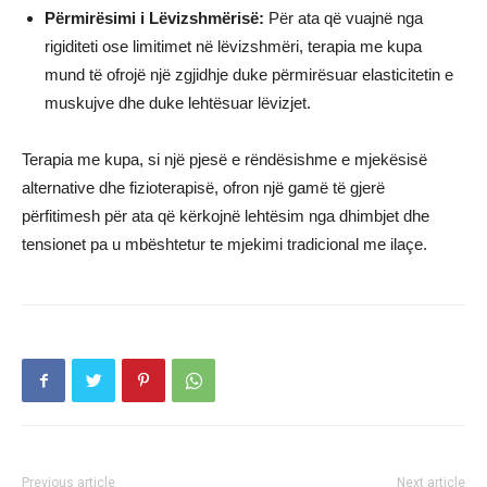
Përmirësimi i Lëvizshmërisë:
Për ata që vuajnë nga
rigiditeti ose limitimet në lëvizshmëri, terapia me kupa
mund të ofrojë një zgjidhje duke përmirësuar elasticitetin e
muskujve dhe duke lehtësuar lëvizjet.
Terapia me kupa, si një pjesë e rëndësishme e mjekësisë
alternative dhe fizioterapisë, ofron një gamë të gjerë
përfitimesh për ata që kërkojnë lehtësim nga dhimbjet dhe
tensionet pa u mbështetur te mjekimi tradicional me ilaçe.
Previous article
Next article