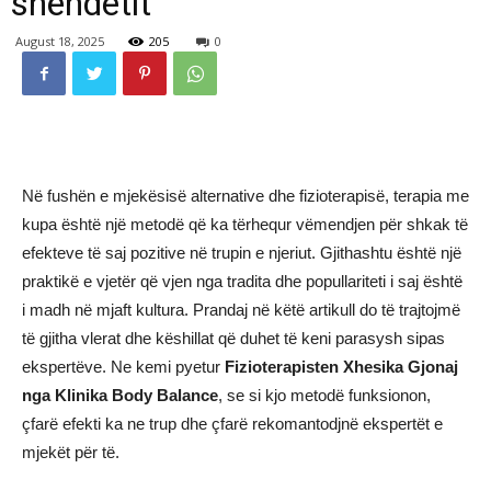
shëndetit
August 18, 2025
205
0
Në fushën e mjekësisë alternative dhe fizioterapisë, terapia me
kupa është një metodë që ka tërhequr vëmendjen për shkak të
efekteve të saj pozitive në trupin e njeriut. Gjithashtu është një
praktikë e vjetër që vjen nga tradita dhe popullariteti i saj është
i madh në mjaft kultura. Prandaj në këtë artikull do të trajtojmë
të gjitha vlerat dhe këshillat që duhet të keni parasysh sipas
ekspertëve. Ne kemi pyetur
Fizioterapisten Xhesika Gjonaj
nga Klinika Body Balance
, se si kjo metodë funksionon,
çfarë efekti ka ne trup dhe çfarë rekomantodjnë ekspertët e
mjekët për të.