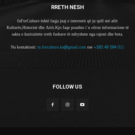
RRETH NESH
InForCulture është faqja juaj e internetit që ju sjell më afër
Kulturës,Historisë dhe Artit.Kjo faqe poashtu i`u ofron informacione të
sakta e kuriozitete rreth fushave të ndryshme nga rajoni dhe bota.
Na kontaktoni:
in.forculture.ks@gmail.com
ose
+383 49 584 011
FOLLOW US