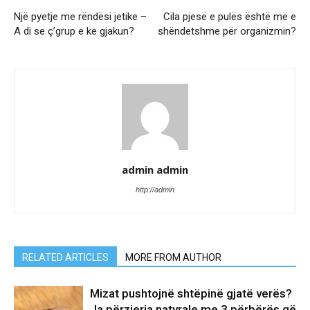
Një pyetje me rëndësi jetike –
Cila pjesë e pulës është më e
A di se ç’grup e ke gjakun?
shëndetshme për organizmin?
admin admin
http://admin
RELATED ARTICLES
MORE FROM AUTHOR
Mizat pushtojnë shtëpinë gjatë verës?
Ja përzierja natyrale me 3 përbërës që