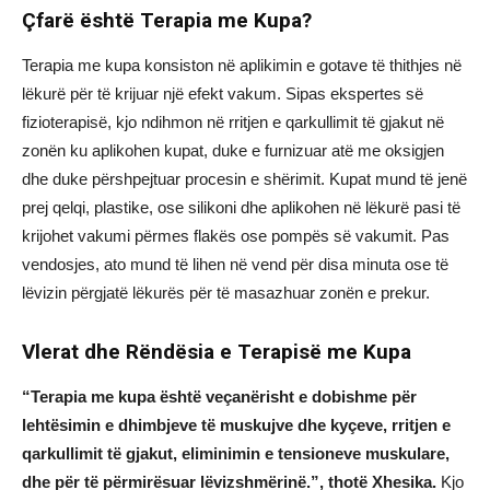
Çfarë është Terapia me Kupa?
Terapia me kupa konsiston në aplikimin e gotave të thithjes në
lëkurë për të krijuar një efekt vakum. Sipas ekspertes së
fizioterapisë, kjo ndihmon në rritjen e qarkullimit të gjakut në
zonën ku aplikohen kupat, duke e furnizuar atë me oksigjen
dhe duke përshpejtuar procesin e shërimit. Kupat mund të jenë
prej qelqi, plastike, ose silikoni dhe aplikohen në lëkurë pasi të
krijohet vakumi përmes flakës ose pompës së vakumit. Pas
vendosjes, ato mund të lihen në vend për disa minuta ose të
lëvizin përgjatë lëkurës për të masazhuar zonën e prekur.
Vlerat dhe Rëndësia e Terapisë me Kupa
“Terapia me kupa është veçanërisht e dobishme për
lehtësimin e dhimbjeve të muskujve dhe kyçeve, rritjen e
qarkullimit të gjakut, eliminimin e tensioneve muskulare,
dhe për të përmirësuar lëvizshmërinë.”, thotë Xhesika.
Kjo