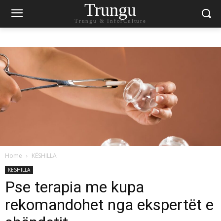
Trungu
Trungu & InforCulture
Home
KËSHILLA
KËSHILLA
Pse terapia me kupa
rekomandohet nga ekspertët e