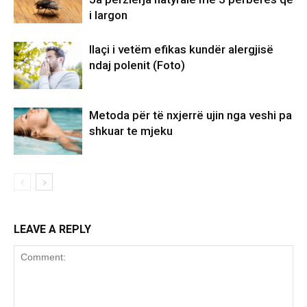
i largon
Ilaçi i vetëm efikas kundër alergjisë
ndaj polenit (Foto)
Metoda për të nxjerrë ujin nga veshi pa
shkuar te mjeku
LEAVE A REPLY