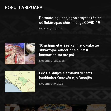
POPULLARIZUARA
Dermatologu shpjegon arsyet e rënies
së flokëve pas shërimit nga COVID-19
February 10, 2022
10 ushqimet e rrezikshme toksike që
shkaktojnë kancer dhe duhet ti
konsumoni sa me pak
December 29, 2025
Lëvizja kufijve, Sanxhaku duhet t’i
bashkohet Kosovës e jo Bosnjës
November 9, 2022