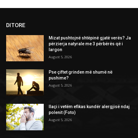
DITORE
Mizat pushtojnë shtëpinë gjatë verës? Ja
përzierja natyrale me 3 përbërës që i
largon
August 5, 2026
Pse çiftet grinden më shumë në
pushime?
August 5, 2026
Ilaçi i vetëm efikas kundër alergjisë ndaj
polenit (Foto)
August 5, 2026