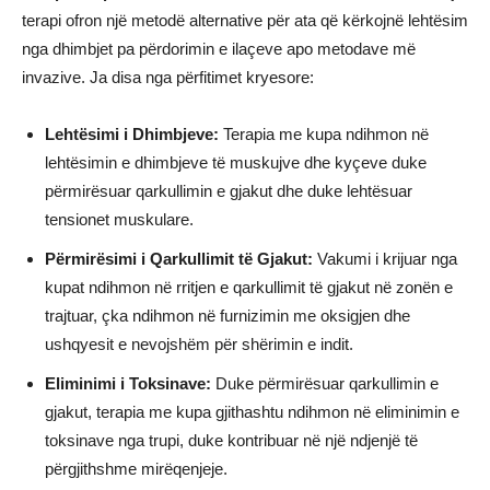
terapi ofron një metodë alternative për ata që kërkojnë lehtësim
nga dhimbjet pa përdorimin e ilaçeve apo metodave më
invazive. Ja disa nga përfitimet kryesore:
Lehtësimi i Dhimbjeve:
Terapia me kupa ndihmon në
lehtësimin e dhimbjeve të muskujve dhe kyçeve duke
përmirësuar qarkullimin e gjakut dhe duke lehtësuar
tensionet muskulare.
Përmirësimi i Qarkullimit të Gjakut:
Vakumi i krijuar nga
kupat ndihmon në rritjen e qarkullimit të gjakut në zonën e
trajtuar, çka ndihmon në furnizimin me oksigjen dhe
ushqyesit e nevojshëm për shërimin e indit.
Eliminimi i Toksinave:
Duke përmirësuar qarkullimin e
gjakut, terapia me kupa gjithashtu ndihmon në eliminimin e
toksinave nga trupi, duke kontribuar në një ndjenjë të
përgjithshme mirëqenjeje.