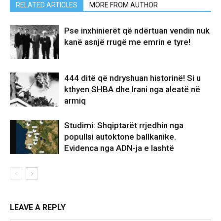
RELATED ARTICLES
MORE FROM AUTHOR
Pse inxhinierët që ndërtuan vendin nuk
kanë asnjë rrugë me emrin e tyre!
444 ditë që ndryshuan historinë! Si u
kthyen SHBA dhe Irani nga aleatë në
armiq
Studimi: Shqiptarët rrjedhin nga
popullsi autoktone ballkanike.
Evidenca nga ADN-ja e lashtë
LEAVE A REPLY