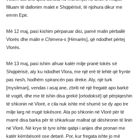
filluam të dallonim malet e Shqipërisë, të njohura dikur me
emrin Epir.
Më 12 maj, pasi kishim përparuar disi, pamë malin përballë
Vlorës dhe malin e
Chimera
-s [Himarës], që ndodhet përtej
Vlorës.
Më 13 maj, pasi ishim afruar katër milje pranë tokës së
Shqipërisë, aty ku ndodhet Vlora, me një erë të lehtë që frynte
pas nesh, hodhëm spirancën pas dreke. Aty, një turk
[mysliman], vendas i asaj ane, zbriti në një fregatë apo barkë
të vogël, dhe me të ishin disa grekë [ortodoksë] që përpiqeshin
të shkonin në Vlorë, e cila nuk ishte më shumë se dy apo tre
milje larg në rrugë tokësore. Ata po shkonin në Vlorë për të
marrë disa barka për të shkarkuar mallrat që dëshironin të linin
në Vlorë. Në krye të tyre ishte qatipi i anijes dhe pronari me
katër këmbësorë ose detarë. Por, kur fregata ishte jo më