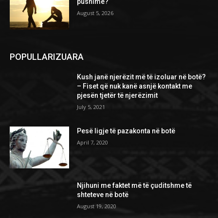
pushime?
August 5, 2026
POPULLARIZUARA
Kush janë njerëzit më të izoluar në botë?
– Fiset që nuk kanë asnjë kontakt me
pjesën tjetër të njerëzimit
July 5, 2021
Pesë ligje të pazakonta në botë
April 7, 2020
Njihuni me faktet më të çuditshme të
shteteve në botë
August 19, 2020