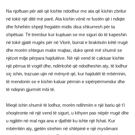
Na njoftuan për atë që kishte ndodhur me ata që kishin zbritur
në tokë një ditë më parë. Ata kishin vënë re fustën që i ndiqte
dhe fshehën shpejt fregatën midis disa shkurresh për ta
shpëtuar. Të trembur kur kuptuan se me siguri do të kapeshin
në tokë gjatë rrugës për në Vlorë, burrat e braktisën këtë rrugë
dhe morën shtegun malor majtas, duke qenë më shumë se
njëzet milje përpara hajdutëve. Në një vend të caktuar kishte
një përrua të vogël dhe, ndërkohë që ndodheshin aty, të lodhur
siç ishin, trazuan ujin në mënyrë që, kur hajdutët të mbërrinin,
të mendonin se e kishin kaluar përroin e sipërpërmendur dhe
të ndiqnin gjurmët mbi të.
Meqë ishin shumë të lodhur, morën ndihmën e një bariu që t’i
shoqëronte në një vend të sigurt, u kthyen pas nëpër rrugë dhe
u ngjitën në mal nga ana e djathtë ku ishte një fshat. Kur
mbërritën aty, gjetën strehim në shtëpinë e një myslimani