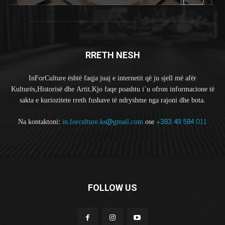
RRETH NESH
InForCulture është faqja juaj e internetit që ju sjell më afër
Kulturës,Historisë dhe Artit.Kjo faqe poashtu i`u ofron informacione të
sakta e kuriozitete rreth fushave të ndryshme nga rajoni dhe bota.
Na kontaktoni:
in.forculture.ks@gmail.com
ose
+383 49 584 011
FOLLOW US