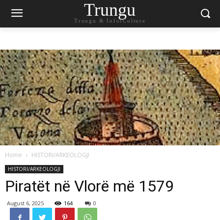
Trungu
Trungu & InforCulture
Home
HISTORI/ARKEOLOGJI
HISTORI/ARKEOLOGJI
Piratët në Vlorë më 1579
August 6, 2025
164
0