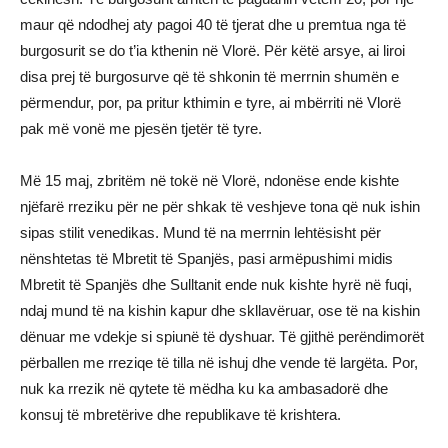
maur që ndodhej aty pagoi 40 të tjerat dhe u premtua nga të
burgosurit se do t’ia kthenin në Vlorë. Për këtë arsye, ai liroi
disa prej të burgosurve që të shkonin të merrnin shumën e
përmendur, por, pa pritur kthimin e tyre, ai mbërriti në Vlorë
pak më vonë me pjesën tjetër të tyre.
Më 15 maj, zbritëm në tokë në Vlorë, ndonëse ende kishte
njëfarë rreziku për ne për shkak të veshjeve tona që nuk ishin
sipas stilit venedikas. Mund të na merrnin lehtësisht për
nënshtetas të Mbretit të Spanjës, pasi armëpushimi midis
Mbretit të Spanjës dhe Sulltanit ende nuk kishte hyrë në fuqi,
ndaj mund të na kishin kapur dhe skllavëruar, ose të na kishin
dënuar me vdekje si spiunë të dyshuar. Të gjithë perëndimorët
përballen me rreziqe të tilla në ishuj dhe vende të largëta. Por,
nuk ka rrezik në qytete të mëdha ku ka ambasadorë dhe
konsuj të mbretërive dhe republikave të krishtera.