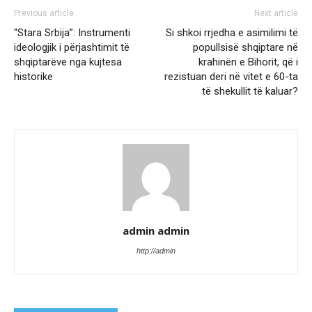
Previous article
Next article
“Stara Srbija”: Instrumenti
Si shkoi rrjedha e asimilimi të
ideologjik i përjashtimit të
popullsisë shqiptare në
shqiptarëve nga kujtesa
krahinën e Bihorit, që i
historike
rezistuan deri në vitet e 60-ta
të shekullit të kaluar?
admin admin
http://admin