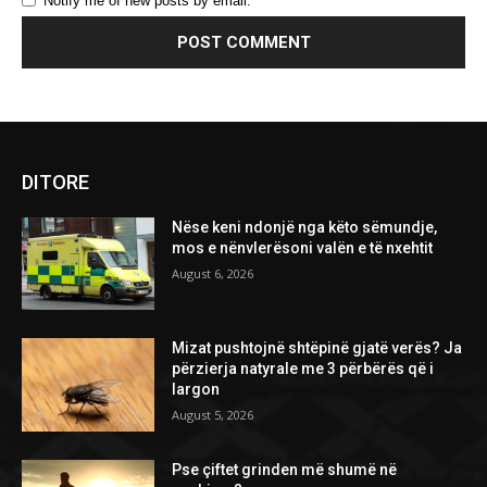
Notify me of new posts by email.
DITORE
Nëse keni ndonjë nga këto sëmundje,
mos e nënvlerësoni valën e të nxehtit
August 6, 2026
Mizat pushtojnë shtëpinë gjatë verës? Ja
përzierja natyrale me 3 përbërës që i
largon
August 5, 2026
Pse çiftet grinden më shumë në