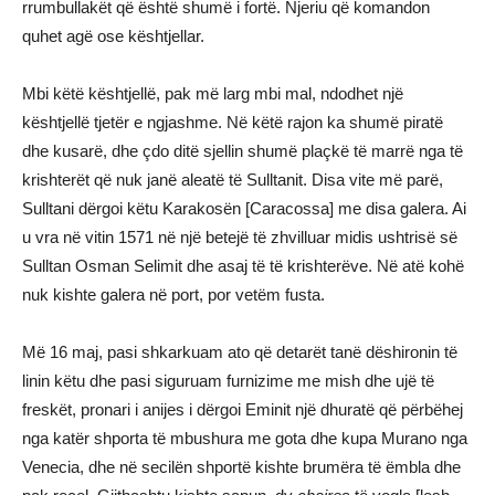
rrumbullakët që është shumë i fortë. Njeriu që komandon
quhet agë ose kështjellar.
Mbi këtë kështjellë, pak më larg mbi mal, ndodhet një
kështjellë tjetër e ngjashme. Në këtë rajon ka shumë piratë
dhe kusarë, dhe çdo ditë sjellin shumë plaçkë të marrë nga të
krishterët që nuk janë aleatë të Sulltanit. Disa vite më parë,
Sulltani dërgoi këtu Karakosën [Caracossa] me disa galera. Ai
u vra në vitin 1571 në një betejë të zhvilluar midis ushtrisë së
Sulltan Osman Selimit dhe asaj të të krishterëve. Në atë kohë
nuk kishte galera në port, por vetëm fusta.
Më 16 maj, pasi shkarkuam ato që detarët tanë dëshironin të
linin këtu dhe pasi siguruam furnizime me mish dhe ujë të
freskët, pronari i anijes i dërgoi Eminit një dhuratë që përbëhej
nga katër shporta të mbushura me gota dhe kupa Murano nga
Venecia, dhe në secilën shportë kishte brumëra të ëmbla dhe