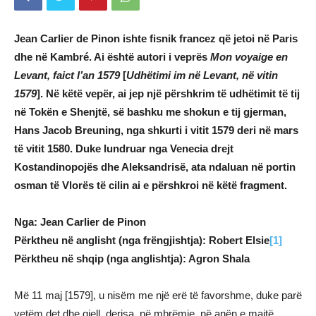
Jean Carlier de Pinon ishte fisnik francez që jetoi në Paris
dhe në Kambré. Ai është autori i veprës
Mon voyaige en
Levant, faict l’an 1579
[
Udhëtimi im në Levant, në vitin
1579
]. Në këtë vepër, ai jep një përshkrim të udhëtimit të tij
në Tokën e Shenjtë, së bashku me shokun e tij gjerman,
Hans Jacob Breuning, nga shkurti i vitit 1579 deri në mars
të vitit 1580. Duke lundruar nga Venecia drejt
Kostandinopojës dhe Aleksandrisë, ata ndaluan në portin
osman të Vlorës të cilin ai e përshkroi në këtë fragment.
Nga: Jean Carlier de Pinon
Përktheu në anglisht (nga frëngjishtja): Robert Elsie
[1]
Përktheu në shqip (nga anglishtja): Agron Shala
Më 11 maj [1579], u nisëm me një erë të favorshme, duke parë
vetëm det dhe qiell, derisa, në mbrëmje, në anën e majtë,