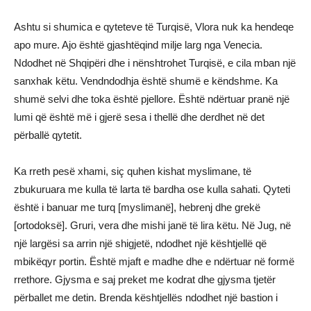
Ashtu si shumica e qyteteve të Turqisë, Vlora nuk ka hendeqe
apo mure. Ajo është gjashtëqind milje larg nga Venecia.
Ndodhet në Shqipëri dhe i nënshtrohet Turqisë, e cila mban një
sanxhak këtu. Vendndodhja është shumë e këndshme. Ka
shumë selvi dhe toka është pjellore. Është ndërtuar pranë një
lumi që është më i gjerë sesa i thellë dhe derdhet në det
përballë qytetit.
Ka rreth pesë xhami, siç quhen kishat myslimane, të
zbukuruara me kulla të larta të bardha ose kulla sahati. Qyteti
është i banuar me turq [myslimanë], hebrenj dhe grekë
[ortodoksë]. Gruri, vera dhe mishi janë të lira këtu. Në Jug, në
një largësi sa arrin një shigjetë, ndodhet një kështjellë që
mbikëqyr portin. Është mjaft e madhe dhe e ndërtuar në formë
rrethore. Gjysma e saj preket me kodrat dhe gjysma tjetër
përballet me detin. Brenda kështjellës ndodhet një bastion i