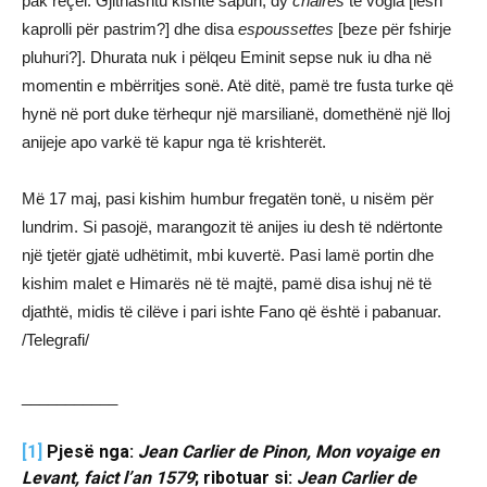
pak reçel. Gjithashtu kishte sapun, dy
chaires
të vogla [lesh
kaprolli për pastrim?] dhe disa
espoussettes
[beze për fshirje
pluhuri?]. Dhurata nuk i pëlqeu Eminit sepse nuk iu dha në
momentin e mbërritjes sonë. Atë ditë, pamë tre fusta turke që
hynë në port duke tërhequr një marsilianë, domethënë një lloj
anijeje apo varkë të kapur nga të krishterët.
Më 17 maj, pasi kishim humbur fregatën tonë, u nisëm për
lundrim. Si pasojë, marangozit të anijes iu desh të ndërtonte
një tjetër gjatë udhëtimit, mbi kuvertë. Pasi lamë portin dhe
kishim malet e Himarës në të majtë, pamë disa ishuj në të
djathtë, midis të cilëve i pari ishte Fano që është i pabanuar.
/Telegrafi/
___________
[1]
Pjesë nga:
Jean Carlier de Pinon, Mon voyaige en
Levant, faict l’an 1579
; ribotuar si:
Jean Carlier de