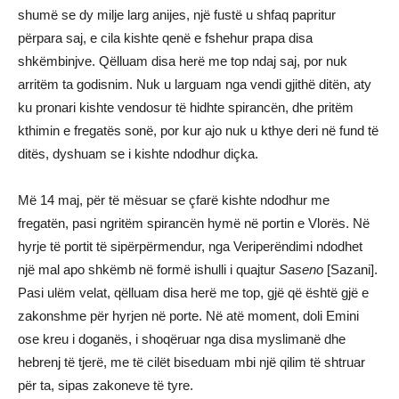
shumë se dy milje larg anijes, një fustë u shfaq papritur
përpara saj, e cila kishte qenë e fshehur prapa disa
shkëmbinjve. Qëlluam disa herë me top ndaj saj, por nuk
arritëm ta godisnim. Nuk u larguam nga vendi gjithë ditën, aty
ku pronari kishte vendosur të hidhte spirancën, dhe pritëm
kthimin e fregatës sonë, por kur ajo nuk u kthye deri në fund të
ditës, dyshuam se i kishte ndodhur diçka.
Më 14 maj, për të mësuar se çfarë kishte ndodhur me
fregatën, pasi ngritëm spirancën hymë në portin e Vlorës. Në
hyrje të portit të sipërpërmendur, nga Veriperëndimi ndodhet
një mal apo shkëmb në formë ishulli i quajtur
Saseno
[Sazani].
Pasi ulëm velat, qëlluam disa herë me top, gjë që është gjë e
zakonshme për hyrjen në porte. Në atë moment, doli Emini
ose kreu i doganës, i shoqëruar nga disa myslimanë dhe
hebrenj të tjerë, me të cilët biseduam mbi një qilim të shtruar
për ta, sipas zakoneve të tyre.