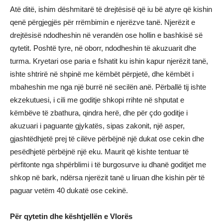
Atë ditë, ishim dëshmitarë të drejtësisë që iu bë atyre që kishin
qenë përgjegjës për rrëmbimin e njerëzve tanë. Njerëzit e
drejtësisë ndodheshin në verandën ose hollin e bashkisë së
qytetit. Poshtë tyre, në oborr, ndodheshin të akuzuarit dhe
turma. Kryetari ose paria e fshatit ku ishin kapur njerëzit tanë,
ishte shtrirë në shpinë me këmbët përpjetë, dhe këmbët i
mbaheshin me nga një burrë në secilën anë. Përballë tij ishte
ekzekutuesi, i cili me goditje shkopi rrihte në shputat e
këmbëve të zbathura, qindra herë, dhe për çdo goditje i
akuzuari i paguante gjykatës, sipas zakonit, një asper,
gjashtëdhjetë prej të cilëve përbëjnë një dukat ose cekin dhe
pesëdhjetë përbëjnë një eku. Maurit që kishte tentuar të
përfitonte nga shpërblimi i të burgosurve iu dhanë goditjet me
shkop në bark, ndërsa njerëzit tanë u liruan dhe kishin për të
paguar vetëm 40 dukatë ose cekinë.
Për qytetin dhe kështjellën e Vlorës