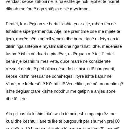
vendas, sepse zakoni në Turqi është që nuk lejohet të nxirret
dikush me forcë nga shtëpia e një myslimani.
Piratët, kur dëgjuan se bariu i kishte çuar atje, mbërritën në
fshatin e sipërpërmendur. Atje, me premtime ose me mjete të
tjera, morën nën kontroll vendin dhe burrat tanë u detyruan të
dilnin nga shtëpia e myslimanit dhe nga fshati, dhe, meqenëse
tashmë ishin në duart e piratëve, u dërguan më tej. Piratët
bënë një këshillim mes vete, duke marrë në konsideratë
rreziqet që do të përballnin nëse do t’i shisnin të burgosurit,
sepse kishin mësuar se udhëheqësi i tyre ishte kapur në
Vlorë, me kërkesë të Këshillit të Venedikut, që në momentin që
ishte dëgjuar çfarë kishte ndodhur me qatipin e anijes sonë
dhe të tjerët.
Ata gjithashtu kishin frikë se do të ndiqeshin nga njerëz me
kuaj dhe kështu i lanë të lirë të burgosurit për shumën prej 60
cekinësh. Të burgosurit arritën të paguanin vetëm 20, por një